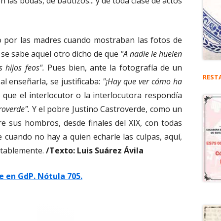
las bodas, de bautizos... y de toda clase de actos
do por las madres cuando mostraban las fotos de
a se sabe aquel otro dicho de que
"A nadie le huelen
 hijos feos".
Pues bien, ante la fotografía de un
REST
al enseñarla, se justificaba:
"¡Hay que ver cómo ha
o que el interlocutor o la interlocutora respondía
roverde".
Y el pobre Justino Castroverde, como un
e sus hombros, desde finales del XIX, con todas
e cuando no hay a quien echarle las culpas, aquí,
vitablemente.
/Texto: Luis Suárez Ávila
 en GdP. Nótula 705.