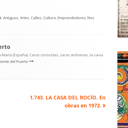
Categorías
Antiguos
,
Artes
,
Calles
,
Cultura
,
Emprendedores
,
Nos
erto
 María (España). Caras conocidas, caras anónimas, la savia
Gente del Puerto
Artículo
1.743. LA CASA DEL ROCÍO. En
siguiente
obras en 1972.