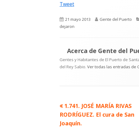
Tweet
Publicado
Autor
21 mayo 2013
Gente del Puerto
el
dejaron
Acerca de
Gente del Pu
Gentes y Habitantes de El Puerto de Santa
del Rey Sabio.
Ver todas las entradas de 
Artículo
1.741. JOSÉ MARÍA RIVAS
Navegación
anterior
RODRÍGUEZ. El cura de San
de
Joaquín.
entradas