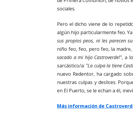
de Primera Comunión, de novios en 
sociales.
Pero el dicho viene de lo repeti
algún hijo particularmente feo. Y
sus propios peos, ni les parecen sus
niño feo, feo, pero feo, la madre, 
sacado a mi hijo Castroverde!"
, a l
sarcástico/a:
"La culpa la tiene Cast
nuevo Redentor, ha cargado sobr
nuestras culpas y deslices. Porqu
en El Puerto, se le echan a él, ine
Más información de Castroverde