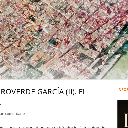
ROVERDE GARCÍA (II). El
INFO
Ba
…
lat
para 1.742. JUSTINO CASTROVERDE GARCÍA (II). El fotógrafo 
 un comentario
pri
Hace unos días escuché decir
"La culpa la