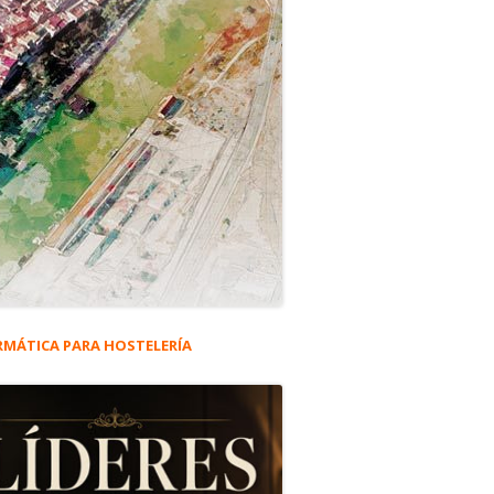
RMÁTICA PARA HOSTELERÍA
rra
eral
y su culpa…
ncipal