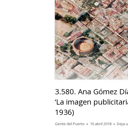
3.580. Ana Gómez Día
‘La imagen publicitar
1936)
Autor
Publicado
Gente del Puerto
10 abril 2018
Deja 