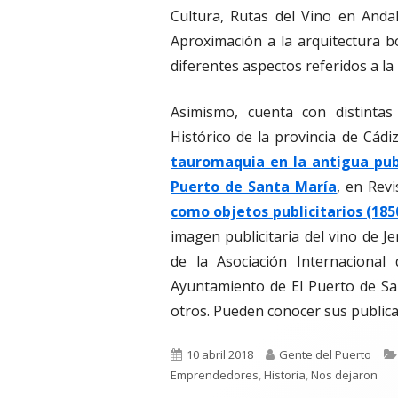
Cultura, Rutas del Vino en Anda
Aproximación a la arquitectura b
diferentes aspectos referidos a la
Asimismo, cuenta con distintas
Histórico de la provincia de Cád
tauromaquia en la antigua publ
Puerto de Santa María
, en Revi
como objetos publicitarios (1850
imagen publicitaria del vino de J
de la Asociación Internacional 
Ayuntamiento de El Puerto de Sa
otros. Pueden conocer sus publica
Publicado
Autor
10 abril 2018
Gente del Puerto
el
Emprendedores
,
Historia
,
Nos dejaron