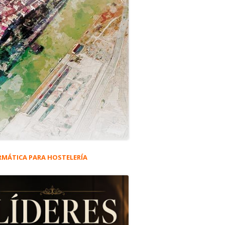
RMÁTICA PARA HOSTELERÍA
rra
eral
ncipal
agen publicitaria del Marco de Jerez (1868-1936)