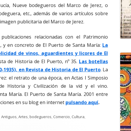
lucía, Nueve bodegueros del Marco de Jerez, o
odeguera, etc., además de varios artículos sobre
 imagen publicitaria del Marco de Jerez.
 publicaciones relacionadas con el Patrimonio
iz, y en concreto de El Puerto de Santa María:
La
icidad de vinos, aguardientes y licores de El
sta de Historia de El Puerto, nº 35.
Las botellas
-1935), en Revista de Historia de El Puerto
. La
erez: el retrato de una época, en Actas I Simposio
de Historia y Civilización de la vid y el vino.
nta María. El Puerto de Santa María. 2001 entre
ciones en su blog en internet
pulsando aquí
.
Categorías
Antiguos
,
Artes
,
bodegueros
,
Comercio
,
Cultura
,