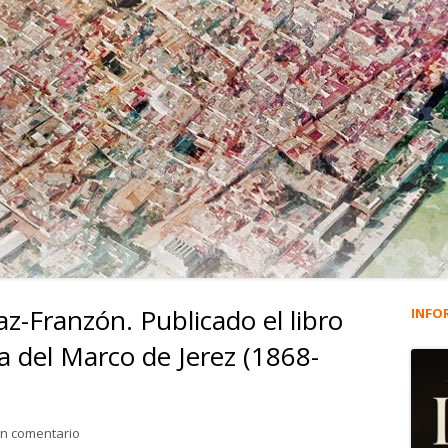
z-Franzón. Publicado el libro
INFO
Ba
ia del Marco de Jerez (1868-
lat
pri
para 3.580. Ana Gómez Díaz-Franzón. Publicado el libro ‘La im
un comentario