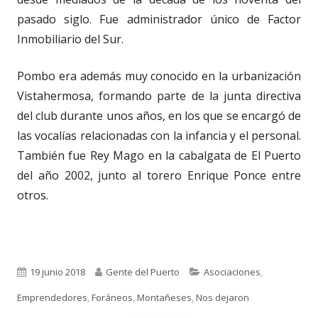
pasado siglo. Fue administrador único de Factor
Inmobiliario del Sur.
Pombo era además muy conocido en la urbanización
Vistahermosa, formando parte de la junta directiva
del club durante unos años, en los que se encargó de
las vocalías relacionadas con la infancia y el personal.
También fue Rey Mago en la cabalgata de El Puerto
del año 2002, junto al torero Enrique Ponce entre
otros.
Publicado
Autor
Categorías
19 junio 2018
Gente del Puerto
Asociaciones
,
el
Emprendedores
,
Foráneos
,
Montañeses
,
Nos dejaron