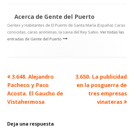
Acerca de
Gente del Puerto
Gentes y Habitantes de El Puerto de Santa María (España). Caras
conocidas, caras anónimas, la savia del Rey Sabio.
Ver todas las
entradas de Gente del Puerto
Artículo
Artículo
3.648. Alejandro
3.650. La publicidad
Navegación
anterior
siguiente
Pacheco y Paco
en la posguerra de
de
Acosta. El Gaucho de
tres empresas
Vistahermosa
vinateras
entradas
Deja una respuesta