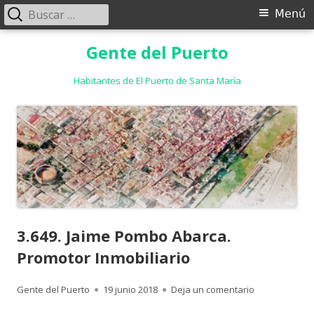
Buscar:
Menú
Menú
principal
Saltar
Gente del Puerto
al
contenido
Habitantes de El Puerto de Santa María
3.649. Jaime Pombo Abarca.
Promotor Inmobiliario
Autor
Publicado
para 3.649. J
Gente del Puerto
19 junio 2018
Deja un comentario
el