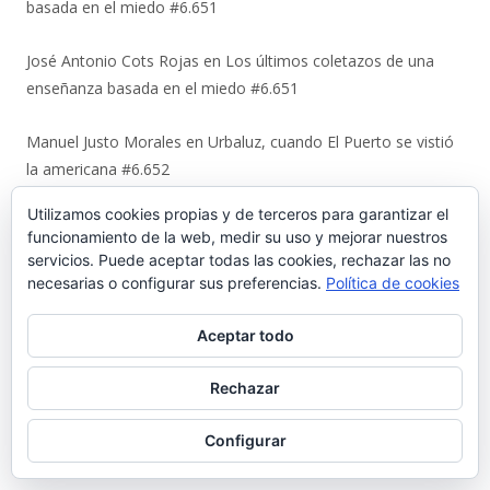
basada en el miedo #6.651
José Antonio Cots Rojas
en
Los últimos coletazos de una
enseñanza basada en el miedo #6.651
Manuel Justo Morales
en
Urbaluz, cuando El Puerto se vistió
la americana #6.652
Utilizamos cookies propias y de terceros para garantizar el
Juan Carlos Neva Delgado
en
Urbaluz, cuando El Puerto se
funcionamiento de la web, medir su uso y mejorar nuestros
vistió la americana #6.652
servicios. Puede aceptar todas las cookies, rechazar las no
necesarias o configurar sus preferencias.
Política de cookies
Magdalena Rodríguez Lara
en
Urbaluz, cuando El Puerto se
vistió la americana #6.652
Aceptar todo
Ir a Palabrario Porteño
Rechazar
Configurar