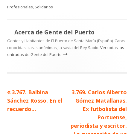
Profesionales
,
Solidarios
Acerca de
Gente del Puerto
Gentes y Habitantes de El Puerto de Santa María (España). Caras
conocidas, caras anónimas, la savia del Rey Sabio.
Ver todas las
entradas de Gente del Puerto
Artículo
Artículo
3.767. Balbina
3.769. Carlos Alberto
Navegación
anterior
siguiente
Sánchez Rosso. En el
Gómez Matallanas.
de
recuerdo…
Ex futbolista del
Portuense,
entradas
periodista y escritor.
La superación de un