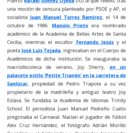
Puerto
Rafael Gómez Ojeda
(IU) al que relevó, tras
una moción de censura planteado por PSOE y AP, el
socialista
Juan Manuel Torres Ramírez
, el 14 de
octubre de 1986.
Manolo Prieto
era nombrado
académico de la Academia de Bellas Artes de Santa
Cecilia, mientras el escultor
Fernando Jesús
y el
poeta
José Luis Tejada
, ingresaban en el Cuerpo de
Académicos de dicha institución. Se inauguraba la
macrodiscoteca de verano, Joy Sherry,
en un
palacete estilo ‘Petite Trianón’ en la carretera de
Sanlúcar
, propiedad de Pedro Trapote a su vez
propietario de la madrileña y antiguo teatro Joy
Eslava. Se fundaba la Academia de Idiomas Trinity
School. El periodista Juan Manuel Pedreño Cueto
pregonaba el Carnaval. Nacían el jugador de fútbol
Alex Cruz Hernández, el fotógrafo Adrián Morillo