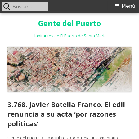
Buscar:
Menú
Menú
principal
Saltar
Gente del Puerto
al
contenido
Habitantes de El Puerto de Santa María
3.768. Javier Botella Franco. El edil
renuncia a su acta ‘por razones
políticas’
Autor
Publicado
para 3.768. 
Gente del Puerto
16 octubre 2018
Deja un comentario