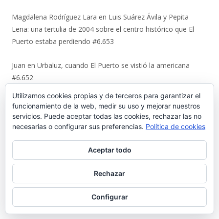
Magdalena Rodríguez Lara
en
Luis Suárez Ávila y Pepita
Lena: una tertulia de 2004 sobre el centro histórico que El
Puerto estaba perdiendo #6.653
Juan
en
Urbaluz, cuando El Puerto se vistió la americana
#6.652
Utilizamos cookies propias y de terceros para garantizar el
Manuel Almisas Albéndiz
en
Uno a uno: el cruel destino de los
funcionamiento de la web, medir su uso y mejorar nuestros
jóvenes comunistas de El Puerto tras el golpe militar de 1936
servicios. Puede aceptar todas las cookies, rechazar las no
(y II) #6.644
necesarias o configurar sus preferencias.
Política de cookies
Karl Ajote
en
Los últimos coletazos de una enseñanza
Aceptar todo
basada en el miedo #6.651
Rechazar
José Antonio Cots Rojas
en
Los últimos coletazos de una
Configurar
enseñanza basada en el miedo #6.651