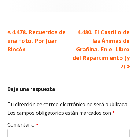
Artículo
Artículo
4.478. Recuerdos de
4.480. El Castillo de
Navegación
anterior
siguiente
una foto. Por Juan
las Ánimas de
de
Rincón
Grañina. En el Libro
del Repartimiento (y
entradas
7)
Deja una respuesta
Tu dirección de correo electrónico no será publicada.
Los campos obligatorios están marcados con
*
Comentario
*