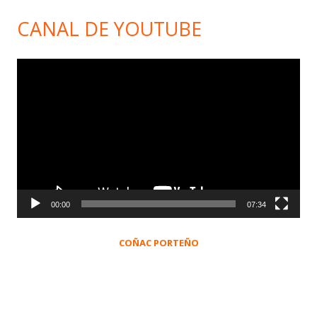
CANAL DE YOUTUBE
Reproductor
de
vídeo
00:00
07:34
COÑAC PORTEÑO