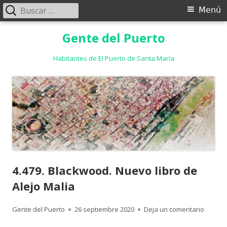
Buscar:
Menú
Menú
principal
Saltar
Gente del Puerto
al
contenido
Habitantes de El Puerto de Santa María
4.479. Blackwood. Nuevo libro de
Alejo Malia
Autor
Publicado
para 4.
Gente del Puerto
26 septiembre 2020
Deja un comentario
el