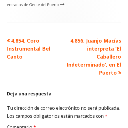
entradas de Gente del Puerto
Artículo
Artículo
4.854. Coro
4.856. Juanjo Macías
Navegación
anterior
siguiente
Instrumental Bel
interpreta ‘El
de
Canto
Caballero
Indeterminado’, en El
entradas
Puerto
Deja una respuesta
Tu dirección de correo electrónico no será publicada.
Los campos obligatorios están marcados con
*
Comentario
*