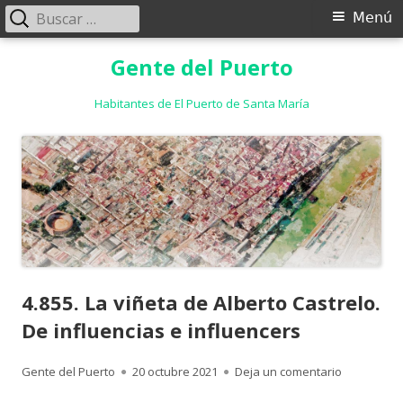
Buscar:
Menú
Menú
principal
Saltar
Gente del Puerto
al
contenido
Habitantes de El Puerto de Santa María
4.855. La viñeta de Alberto Castrelo.
De influencias e influencers
Autor
Publicado
para 4.855.
Gente del Puerto
20 octubre 2021
Deja un comentario
el