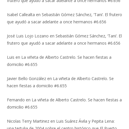
frutero que ayudó a sacar adelante a once hermanos #6.656
Isabel Callealta
en
Sebastián Gómez Sánchez, ‘Tani’. El frutero
que ayudó a sacar adelante a once hermanos #6.656
José Luis Lojo Lozano
en
Sebastián Gómez Sánchez, ‘Tani’. El
frutero que ayudó a sacar adelante a once hermanos #6.656
Luis
en
La viñeta de Alberto Castrelo. Se hacen fiestas a
domicilio #6.655
Javier Bello González
en
La viñeta de Alberto Castrelo. Se
hacen fiestas a domicilio #6.655
Fernando
en
La viñeta de Alberto Castrelo. Se hacen fiestas a
domicilio #6.655
Nicolas Terry Martinez
en
Luis Suárez Ávila y Pepita Lena:
una tertulia de 2004 sobre el centro histórico que El Puerto