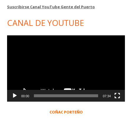
Suscribirse Canal YouTube Gente del Puerto
CANAL DE YOUTUBE
Reproductor
de
vídeo
00:00
07:34
COÑAC PORTEÑO