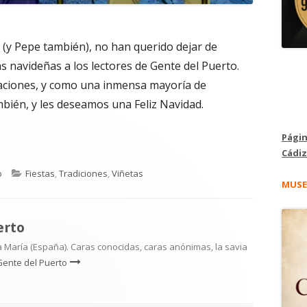
(y Pepe también), no han querido dejar de
tas navideñas a los lectores de Gente del Puerto.
taciones, y como una inmensa mayoría de
bién, y les deseamos una Feliz Navidad.
Págin
Cádiz
Categorías
o
Fiestas
,
Tradiciones
,
Viñetas
MUSE
erto
 María (España). Caras conocidas, caras anónimas, la savia
Gente del Puerto