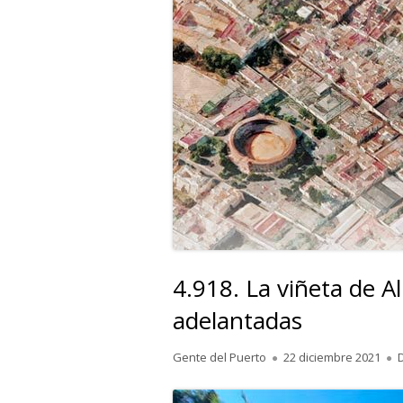
4.918. La viñeta de A
adelantadas
Autor
Publicado
Gente del Puerto
22 diciembre 2021
el