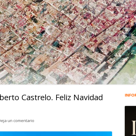
lberto Castrelo. Feliz Navidad
INFO
Ba
lat
para 4.918. La viñeta de Alberto Castrelo. Feliz Navida
Deja un comentario
pri