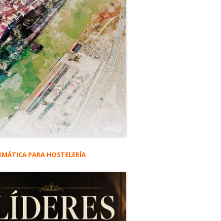
RMÁTICA PARA HOSTELERÍA
rra
eral
d adelantadas
ncipal