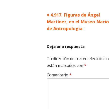
Artículo
4.917. Figuras de Ángel
Navegación
anterior
Martínez, en el Museo Nacio
de
de Antropología
entradas
Deja una respuesta
Tu dirección de correo electrónico
están marcados con
*
Comentario
*