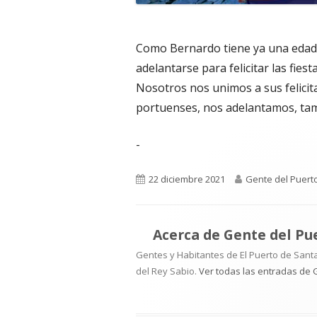
Como Bernardo tiene ya una edad 
adelantarse para felicitar las fies
Nosotros nos unimos a sus felici
portuenses, nos adelantamos, tam
-
Publicado
Autor
22 diciembre 2021
Gente del Puert
el
Acerca de
Gente del Pu
Gentes y Habitantes de El Puerto de Santa
del Rey Sabio.
Ver todas las entradas de 