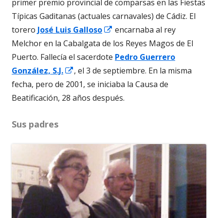
en
primer premio provincial de comparsas en las Fiestas
una
Típicas Gaditanas (actuales carnavales) de Cádiz. El
Abrir
ventana
torero
José Luis Galloso
encarnaba al rey
en
nueva
Melchor en la Cabalgata de los Reyes Magos de El
una
Puerto. Fallecía el sacerdote
Pedro Guerrero
Abrir
ventana
González, S.J.
, el 3 de septiembre. En la misma
en
nueva
fecha, pero de 2001, se iniciaba la Causa de
una
Beatificación, 28 años después.
ventana
Sus padres
nueva