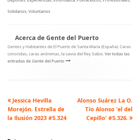
Solidarios
,
Voluntarios
Acerca de
Gente del Puerto
Gentes y Habitantes de El Puerto de Santa María (España). Caras
conocidas, caras anónimas, la savia del Rey Sabio.
Ver todas las
entradas de Gente del Puerto
Artículo
Artículo
Jessica Hevilla
Alonso Suárez La O.
Navegación
anterior
siguiente
Morejón. Estrella de
Tío Alonso ‘el del
de
la Ilusión 2023 #5.324
Cepillo’ #5.326.
entradas