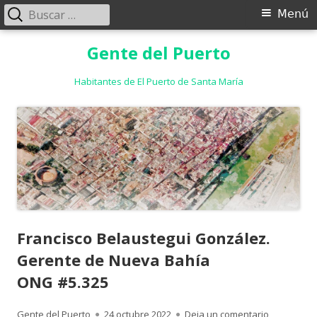
Buscar:
Menú
Menú
principal
Saltar
Gente del Puerto
al
contenido
Habitantes de El Puerto de Santa María
Francisco Belaustegui González.
Gerente de Nueva Bahía
ONG #5.325
Autor
Publicado
para Franc
Gente del Puerto
24 octubre 2022
Deja un comentario