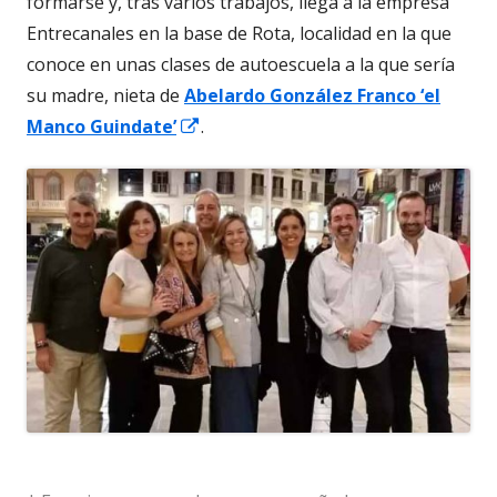
formarse y, tras varios trabajos, llega a la empresa
Entrecanales en la base de Rota, localidad en la que
conoce en unas clases de autoescuela a la que sería
su madre, nieta de
Abelardo González Franco ‘el
Abrir
Manco Guindate’
.
en
una
ventana
nueva