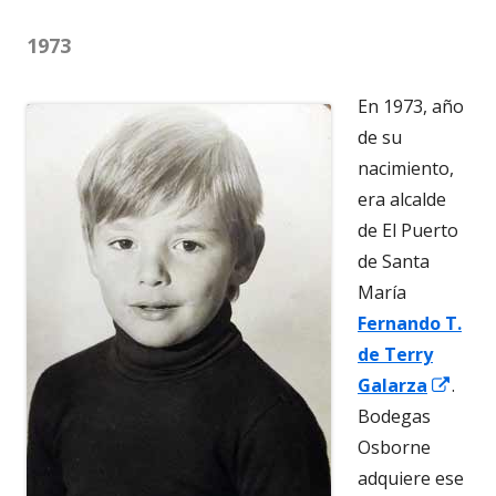
una
1973
ventana
nueva
En 1973, año
de su
nacimiento,
era alcalde
de El Puerto
de Santa
María
Fernando T.
de Terry
Abrir
Galarza
.
en
Bodegas
una
Osborne
vent
adquiere ese