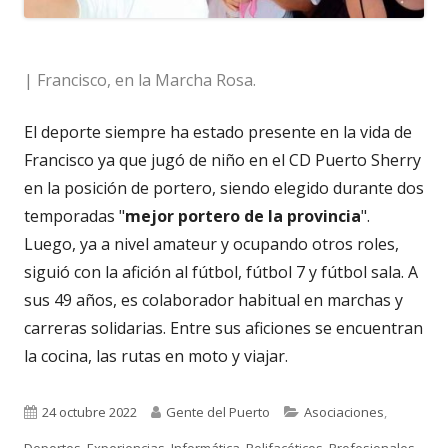
| Francisco, en la Marcha Rosa.
El deporte siempre ha estado presente en la vida de
Francisco ya que jugó de niño en el CD Puerto Sherry
en la posición de portero, siendo elegido durante dos
temporadas "
mejor portero de la provincia
".
Luego, ya a nivel amateur y ocupando otros roles,
siguió con la afición al fútbol, fútbol 7 y fútbol sala. A
sus 49 años, es colaborador habitual en marchas y
carreras solidarias. Entre sus aficiones se encuentran
la cocina, las rutas en moto y viajar.
Publicado
Autor
Categorías
24 octubre 2022
Gente del Puerto
Asociaciones
,
el
Deportes
,
Experiencias
,
Informática
,
Polifacéticos
,
Profesionales
,