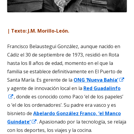
| Texto: J.M. Morillo-León.
Francisco Belaustegui González, aunque nacido en
Cádiz el 30 de septiembre de 1973, residió en Rota
hasta los 8 años de edad, momento en el que la
familia se establece definitivamente en El Puerto de
Abri
Santa María. Es gerente de la
ONG ‘Nueva Bahía’
en
y agente de innovación local en la
Red Guadalinfo
Abrir
una
, donde es conocido como Paco ‘el de los papeles’
en
ven
o ‘el de los ordenadores’. Su padre era vasco y es
una
nue
bisnieto de
Abelardo González Franco, ‘el Manco
ventana
Abrir
Guindate’
. Apasionado por la tecnología, se relaja
nueva
en
con los deportes, los viajes y la cocina.