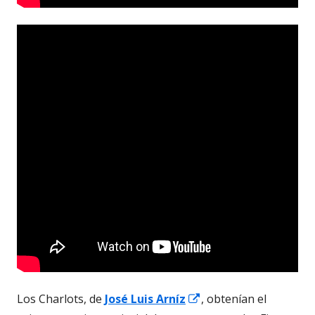
Abrir
Los Charlots, de
José Luis Arníz
, obtenían el