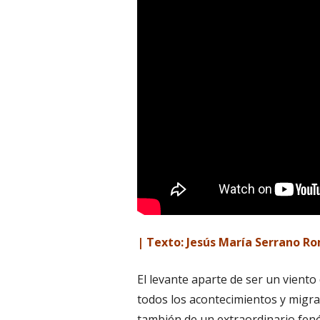
| Texto: Jesús María Serrano R
El levante aparte de ser un viento
todos los acontecimientos y migra
también de un extraordinario fen