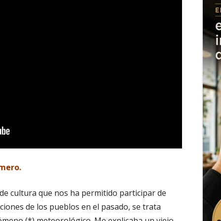
omero.
 de cultura que nos ha permitido participar de
ciones de los pueblos en el pasado, se trata
ómeno (*) meteorológico. Me explicaba un viejo