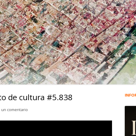
to de cultura #5.838
INFO
Ba
lat
para El Levante es un viento de cultura #5.838
 un comentario
pri