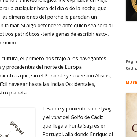
rar a cualquier hora del día o de la noche, que
y las dimensiones del porche le parecían un
n la mar. Si algo defenderé ante quien sea será al
tivos patrióticos -tenía ganas de escribir esto-,
 término.
 cultura, el primero nos trajo a los navegantes
Págin
s y procedentes del norte de Europa
Cádiz
ientras que, sin el Poniente y su versión Alisios,
MUSE
cil navegar hasta las Indias Occidentales,
stro planeta.
Levante y poniente son el
ying
y el
yang
del Golfo de Cádiz
que llega a Punta Sagres en
Portugal, allá donde Enrique el