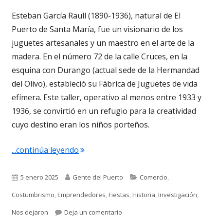
Esteban García Raull (1890-1936), natural de El
Puerto de Santa María, fue un visionario de los
juguetes artesanales y un maestro en el arte de la
madera. En el número 72 de la calle Cruces, en la
esquina con Durango (actual sede de la Hermandad
del Olivo), estableció su Fábrica de Juguetes de vida
efímera. Este taller, operativo al menos entre 1933 y
1936, se convirtió en un refugio para la creatividad
cuyo destino eran los niños porteños.
"Esteban García Raull. La Fábrica de Ju
...continúa leyendo
Publicado
Autor
Categorías
5 enero 2025
Gente del Puerto
Comercio
,
el
Costumbrismo
,
Emprendedores
,
Fiestas
,
Historia
,
Investigación
,
para Esteban García Raull. La Fá
Nos dejaron
Deja un comentario