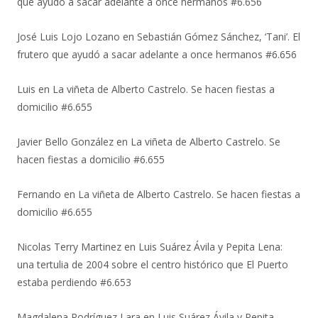
que ayudó a sacar adelante a once hermanos #6.656
José Luis Lojo Lozano
en
Sebastián Gómez Sánchez, ‘Tani’. El
frutero que ayudó a sacar adelante a once hermanos #6.656
Luis
en
La viñeta de Alberto Castrelo. Se hacen fiestas a
domicilio #6.655
Javier Bello González
en
La viñeta de Alberto Castrelo. Se
hacen fiestas a domicilio #6.655
Fernando
en
La viñeta de Alberto Castrelo. Se hacen fiestas a
domicilio #6.655
Nicolas Terry Martinez
en
Luis Suárez Ávila y Pepita Lena:
una tertulia de 2004 sobre el centro histórico que El Puerto
estaba perdiendo #6.653
Magdalena Rodríguez Lara
en
Luis Suárez Ávila y Pepita