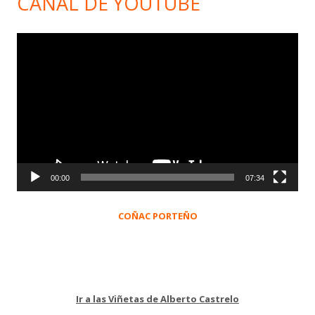
CANAL DE YOUTUBE
Reproductor
de
vídeo
00:00
07:34
COÑAC PORTEÑO
Ir a las Viñetas de Alberto Castrelo