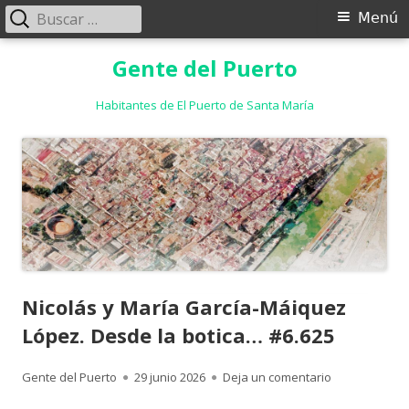
Buscar:
Menú
Menú
principal
Saltar
Gente del Puerto
al
contenido
Habitantes de El Puerto de Santa María
Nicolás y María García-Máiquez
López. Desde la botica… #6.625
Autor
Publicado
para Nicolás 
Gente del Puerto
29 junio 2026
Deja un comentario
el