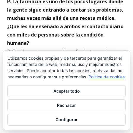
P. La farmacia es uno de los pocos lugares donde
la gente sigue entrando a contar sus problemas,
muchas veces más allá de una receta médica.
¿Qué les ha enseñado a ambos el contacto diario
con miles de personas sobre la condición
humana?
R. Que la gente es maravillosa. Es cierto que hoy
Utilizamos cookies propias y de terceros para garantizar el
vivimos de una forma más acelerada y más crispada,
funcionamiento de la web, medir su uso y mejorar nuestros
pero cuando conectas con una persona dañada y la
servicios. Puede aceptar todas las cookies, rechazar las no
acompañas en su evolución, la experiencia resulta
necesarias o configurar sus preferencias.
Política de cookies
extraordinaria.
Aceptar todo
En las respuestas anteriores puede haberse
entreverado una cierta visión catastrofista, pero no
Rechazar
lo soy. Soy optimista y estoy convencido de que, el día
que queramos mejorar nuestros barrios, podremos
Configurar
hacerlo. Es una cuestión de voluntad.