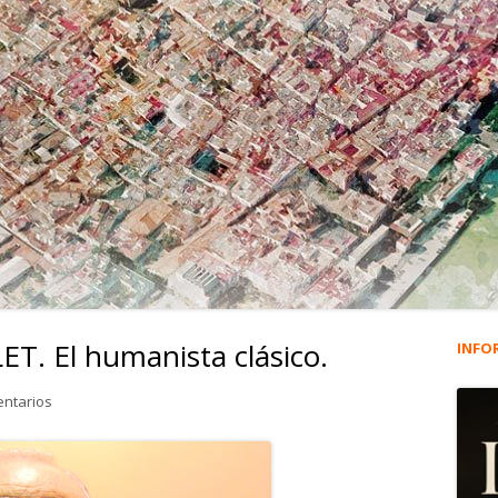
T. El humanista clásico.
INFO
Ba
lat
en 266. FAELO E. POULLET. El humanista clásico.
entarios
pri