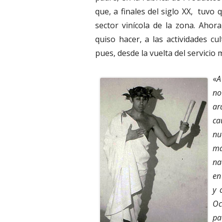
que, a finales del siglo XX, tuvo
sector vinícola de la zona. Ahor
quiso hacer, a las actividades 
pues, desde la vuelta del servicio m
«
A
no
ar
ca
nu
ma
na
en
y 
Oc
pa