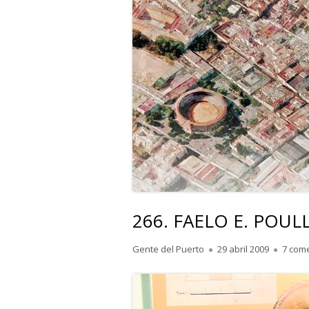
266. FAELO E. POULLE
Autor
Publicado
Gente del Puerto
29 abril 2009
7 com
el