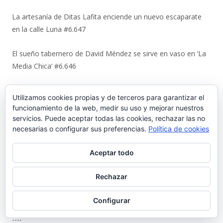
La artesanía de Ditas Lafita enciende un nuevo escaparate
en la calle Luna #6.647
El sueño tabernero de David Méndez se sirve en vaso en ‘La
Media Chica’ #6.646
Quienes somos
Utilizamos cookies propias y de terceros para garantizar el
funcionamiento de la web, medir su uso y mejorar nuestros
Director: José María Morillo
servicios. Puede aceptar todas las cookies, rechazar las no
necesarias o configurar sus preferencias.
Política de cookies
Aceptar todo
Portuense, o porteño de cuarta generación, que cree en El
Puerto de Santa María través de sus gentes, pasadas y
Rechazar
presentes, y sobre todo futuras. Colaboraciones en prensa y
radio andaluzas.
Configurar
gentedelpuerto@gmail.com
----