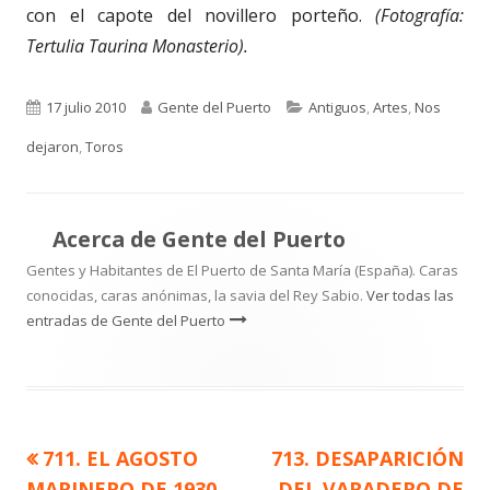
con el capote del novillero porteño.
(Fotografía:
Tertulia Taurina Monasterio).
Publicado
Autor
Categorías
17 julio 2010
Gente del Puerto
Antiguos
,
Artes
,
Nos
el
dejaron
,
Toros
Acerca de
Gente del Puerto
Gentes y Habitantes de El Puerto de Santa María (España). Caras
conocidas, caras anónimas, la savia del Rey Sabio.
Ver todas las
entradas de Gente del Puerto
Artículo
Artículo
711. EL AGOSTO
713. DESAPARICIÓN
Navegación
anterior
siguiente
MARINERO DE 1930.
DEL VARADERO DE