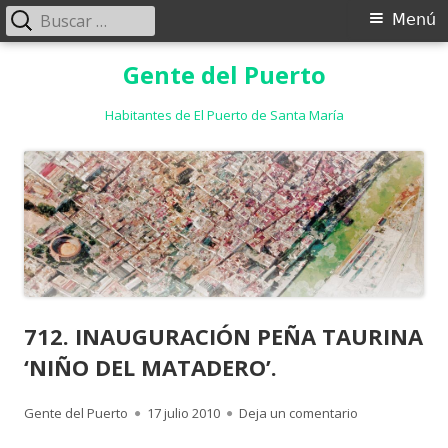
Buscar:
Menú
Menú
principal
Saltar
Gente del Puerto
al
contenido
Habitantes de El Puerto de Santa María
712. INAUGURACIÓN PEÑA TAURINA
‘NIÑO DEL MATADERO’.
Autor
Publicado
para 712. INA
Gente del Puerto
17 julio 2010
Deja un comentario
el