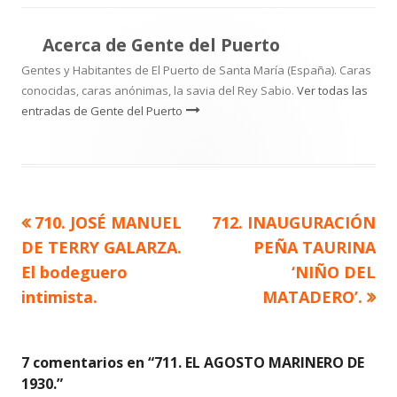
Acerca de
Gente del Puerto
Gentes y Habitantes de El Puerto de Santa María (España). Caras
conocidas, caras anónimas, la savia del Rey Sabio.
Ver todas las
entradas de Gente del Puerto
Artículo
Artículo
710. JOSÉ MANUEL
712. INAUGURACIÓN
Navegación
anterior
siguiente
DE TERRY GALARZA.
PEÑA TAURINA
de
El bodeguero
‘NIÑO DEL
intimista.
MATADERO’.
entradas
7 comentarios en “
711. EL AGOSTO MARINERO DE
1930.
”