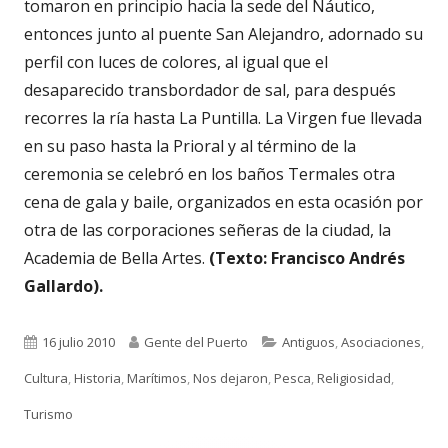
tomaron en principio hacia la sede del Náutico,
entonces junto al puente San Alejandro, adornado su
perfil con luces de colores, al igual que el
desaparecido transbordador de sal, para después
recorres la ría hasta La Puntilla. La Virgen fue llevada
en su paso hasta la Prioral y al término de la
ceremonia se celebró en los baños Termales otra
cena de gala y baile, organizados en esta ocasión por
otra de las corporaciones señeras de la ciudad, la
Academia de Bella Artes.
(Texto: Francisco Andrés
Gallardo).
Publicado
Autor
Categorías
16 julio 2010
Gente del Puerto
Antiguos
,
Asociaciones
,
el
Cultura
,
Historia
,
Marítimos
,
Nos dejaron
,
Pesca
,
Religiosidad
,
Turismo