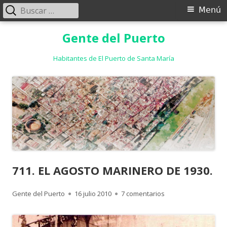
Buscar:
Menú
Menú
principal
Saltar
Gente del Puerto
al
contenido
Habitantes de El Puerto de Santa María
711. EL AGOSTO MARINERO DE 1930.
Autor
Publicado
en 711. EL AGOSTO 
Gente del Puerto
16 julio 2010
7 comentarios
el