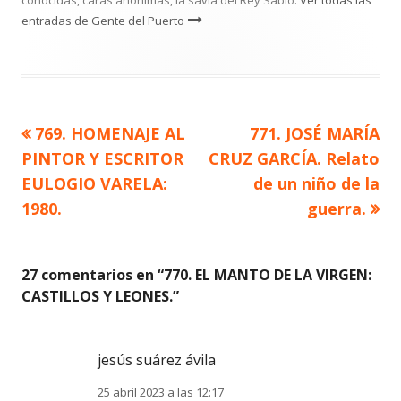
conocidas, caras anónimas, la savia del Rey Sabio.
Ver todas las
entradas de Gente del Puerto
Artículo
Artículo
769. HOMENAJE AL
771. JOSÉ MARÍA
Navegación
anterior
siguiente
PINTOR Y ESCRITOR
CRUZ GARCÍA. Relato
de
EULOGIO VARELA:
de un niño de la
1980.
guerra.
entradas
27 comentarios en “
770. EL MANTO DE LA VIRGEN:
CASTILLOS Y LEONES.
”
jesús suárez ávila
25 abril 2023 a las 12:17