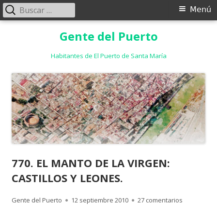
Buscar:
Menú
Menú
principal
Saltar
Gente del Puerto
al
contenido
Habitantes de El Puerto de Santa María
770. EL MANTO DE LA VIRGEN:
CASTILLOS Y LEONES.
Autor
Publicado
en 770. EL 
Gente del Puerto
12 septiembre 2010
27 comentarios
el