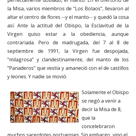
perfectamente doblado, el manto. En el ofertorio de
la Misa, varios miembros de "Los Bolaos", llevaron al
altar el centro de flores --y el manto-- y quedó la cosa
así. Ante la actitud del Obispo, la Esclavitud de la
Virgen quiso estar a la obediencia, aunque
contrariada. Pero de madrugada, del 7 al 8 de
septiembre de 1991, la Virgen fue despojada,
"milagrosa" y clandestinamente, del manto de los
"Panaderos" que vestía y amaneció con el de castillos
y leones. Y nadie se movió.
Solamente el Obispo
se negó a venir a
decir la Misa de 8,
que la
concelebraron
muchos sacerdotes portuenses. Sin embargo, vino el