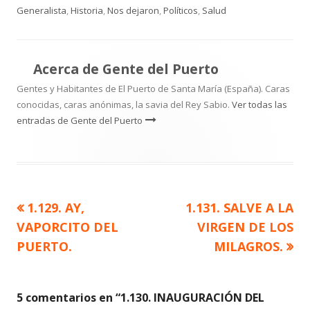
el
Generalista
,
Historia
,
Nos dejaron
,
Políticos
,
Salud
Acerca de
Gente del Puerto
Gentes y Habitantes de El Puerto de Santa María (España). Caras
conocidas, caras anónimas, la savia del Rey Sabio.
Ver todas las
entradas de Gente del Puerto
Artículo
Artículo
1.129. AY,
1.131. SALVE A LA
Navegación
anterior
siguiente
VAPORCITO DEL
VIRGEN DE LOS
de
PUERTO.
MILAGROS.
entradas
5 comentarios en “
1.130. INAUGURACIÓN DEL