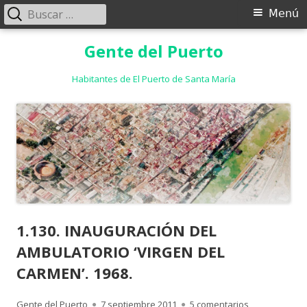
Buscar:
Menú
Menú
principal
Saltar
Gente del Puerto
al
contenido
Habitantes de El Puerto de Santa María
1.130. INAUGURACIÓN DEL
AMBULATORIO ‘VIRGEN DEL
CARMEN’. 1968.
Autor
Publicado
en 1.130. IN
Gente del Puerto
7 septiembre 2011
5 comentarios