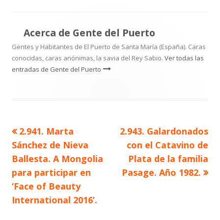
Acerca de
Gente del Puerto
Gentes y Habitantes de El Puerto de Santa María (España). Caras
conocidas, caras anónimas, la savia del Rey Sabio.
Ver todas las
entradas de Gente del Puerto
Artículo
Artículo
2.941. Marta
2.943. Galardonados
Navegación
anterior
siguiente
Sánchez de Nieva
con el Catavino de
de
Ballesta. A Mongolia
Plata de la familia
para participar en
Pasage. Año 1982.
entradas
‘Face of Beauty
International 2016’.