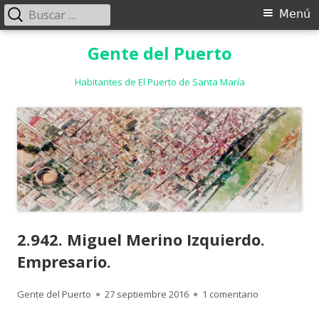
Buscar:
Menú
Menú
principal
Saltar
Gente del Puerto
al
contenido
Habitantes de El Puerto de Santa María
2.942. Miguel Merino Izquierdo.
Empresario.
Autor
Publicado
en 2.942. Migu
Gente del Puerto
27 septiembre 2016
1 comentario
el