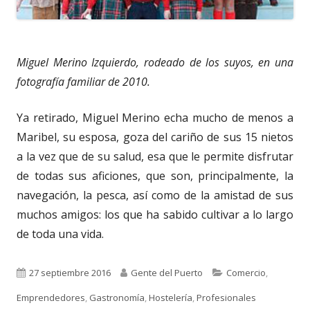
Miguel Merino Izquierdo, rodeado de los suyos, en una
fotografía familiar de 2010.
Ya retirado, Miguel Merino echa mucho de menos a
Maribel, su esposa, goza del cariño de sus 15 nietos
a la vez que de su salud, esa que le permite disfrutar
de todas sus aficiones, que son, principalmente, la
navegación, la pesca, así como de la amistad de sus
muchos amigos: los que ha sabido cultivar a lo largo
de toda una vida.
Publicado
Autor
Categorías
27 septiembre 2016
Gente del Puerto
Comercio
,
el
Emprendedores
,
Gastronomía
,
Hostelería
,
Profesionales