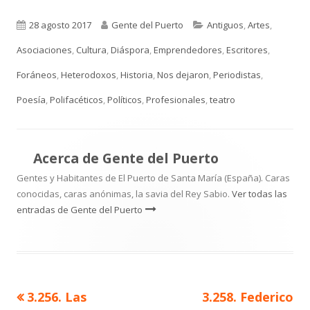
Publicado
Autor
Categorías
28 agosto 2017
Gente del Puerto
Antiguos
,
Artes
,
el
Asociaciones
,
Cultura
,
Diáspora
,
Emprendedores
,
Escritores
,
Foráneos
,
Heterodoxos
,
Historia
,
Nos dejaron
,
Periodistas
,
Poesía
,
Polifacéticos
,
Políticos
,
Profesionales
,
teatro
Acerca de
Gente del Puerto
Gentes y Habitantes de El Puerto de Santa María (España). Caras
conocidas, caras anónimas, la savia del Rey Sabio.
Ver todas las
entradas de Gente del Puerto
Artículo
Artículo
3.256. Las
3.258. Federico
Navegación