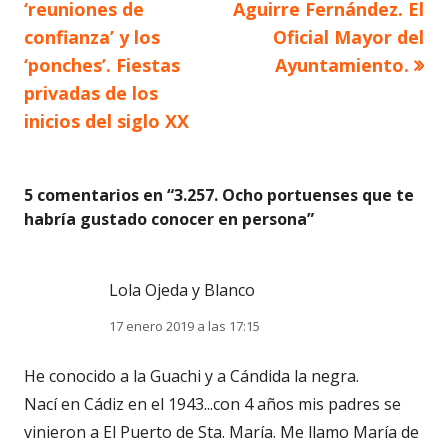
anterior
siguiente
‘reuniones de
Aguirre Fernández. El
de
confianza’ y los
Oficial Mayor del
‘ponches’. Fiestas
Ayuntamiento.
entradas
privadas de los
inicios del siglo XX
5 comentarios en “
3.257. Ocho portuenses que te
habría gustado conocer en persona
”
Lola Ojeda y Blanco
17 enero 2019 a las 17:15
He conocido a la Guachi y a Cándida la negra.
Nací en Cádiz en el 1943...con 4 años mis padres se
vinieron a El Puerto de Sta. María. Me llamo María de