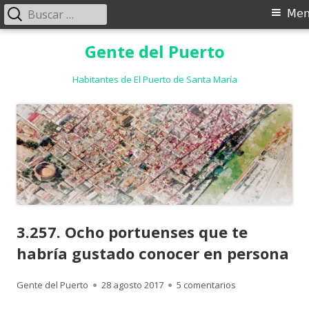
Buscar:
Menú
Me
principal
Saltar
Gente del Puerto
al
contenido
Habitantes de El Puerto de Santa María
3.257. Ocho portuenses que te
habría gustado conocer en persona
Autor
Publicado
en 3.257. Ocho p
Gente del Puerto
28 agosto 2017
5 comentarios
el