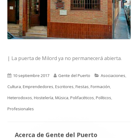
| La puerta de Milord ya no permanecerá abierta.
Publicado
Autor
Categorías
10 septiembre 2017
Gente del Puerto
Asociaciones
,
el
Cultura
,
Emprendedores
,
Escritores
,
Fiestas
,
Formación
,
Heterodoxos
,
Hostelería
,
Música
,
Polifacéticos
,
Políticos
,
Profesionales
Acerca de
Gente del Puerto