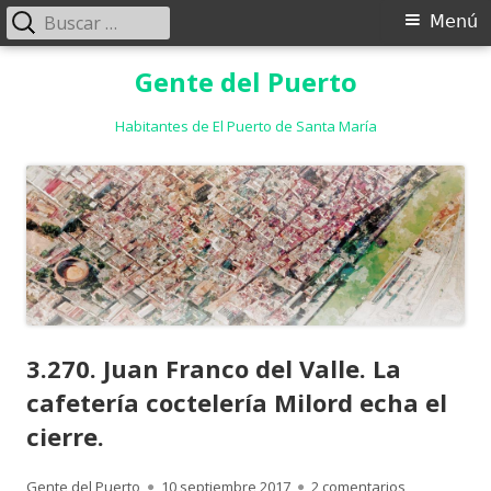
Buscar:
Menú
Menú
principal
Saltar
Gente del Puerto
al
contenido
Habitantes de El Puerto de Santa María
3.270. Juan Franco del Valle. La
cafetería coctelería Milord echa el
cierre.
Autor
Publicado
en 3.270. Jua
Gente del Puerto
10 septiembre 2017
2 comentarios