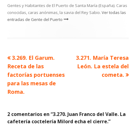
Gentes y Habitantes de El Puerto de Santa María (España). Caras
conocidas, caras anónimas, la savia del Rey Sabio.
Ver todas las
entradas de Gente del Puerto
Artículo
Artículo
3.269. El Garum.
3.271. María Teresa
Navegación
anterior
siguiente
Receta de las
León. La estela del
de
factorías portuenses
cometa.
para las mesas de
entradas
Roma.
2 comentarios en “
3.270. Juan Franco del Valle. La
cafetería coctelería Milord echa el cierre.
”