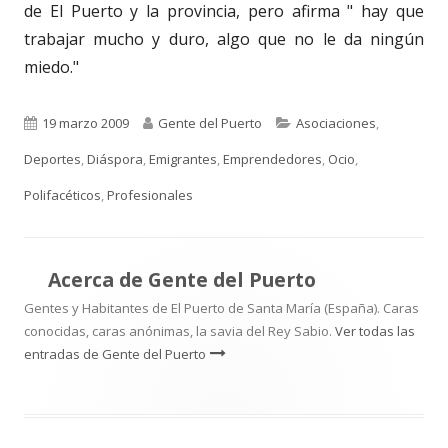
de El Puerto y la provincia, pero afirma " hay que
trabajar mucho y duro, algo que no le da ningún
miedo."
Publicado
Autor
Categorías
19 marzo 2009
Gente del Puerto
Asociaciones
,
el
Deportes
,
Diáspora
,
Emigrantes
,
Emprendedores
,
Ocio
,
Polifacéticos
,
Profesionales
Acerca de
Gente del Puerto
Gentes y Habitantes de El Puerto de Santa María (España). Caras
conocidas, caras anónimas, la savia del Rey Sabio.
Ver todas las
entradas de Gente del Puerto