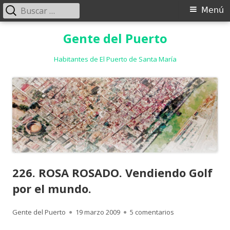
Buscar:
Menú
Menú
principal
Saltar
Gente del Puerto
al
contenido
Habitantes de El Puerto de Santa María
226. ROSA ROSADO. Vendiendo Golf
por el mundo.
Autor
Publicado
en 226. ROSA ROS
Gente del Puerto
19 marzo 2009
5 comentarios
el