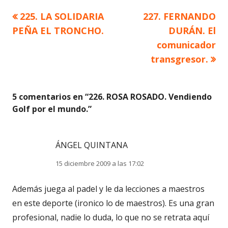
Artículo
Artículo
225. LA SOLIDARIA
227. FERNANDO
Navegación
anterior
siguiente
PEÑA EL TRONCHO.
DURÁN. El
de
comunicador
transgresor.
entradas
5 comentarios en “
226. ROSA ROSADO. Vendiendo
Golf por el mundo.
”
ÁNGEL QUINTANA
15 diciembre 2009 a las 17:02
Además juega al padel y le da lecciones a maestros
en este deporte (ironico lo de maestros). Es una gran
profesional, nadie lo duda, lo que no se retrata aquí