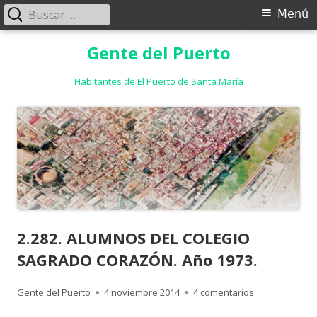
Buscar:
Menú
Menú
principal
Saltar
Gente del Puerto
al
contenido
Habitantes de El Puerto de Santa María
2.282. ALUMNOS DEL COLEGIO
SAGRADO CORAZÓN. Año 1973.
Autor
Publicado
en 2.282. AL
Gente del Puerto
4 noviembre 2014
4 comentarios
el