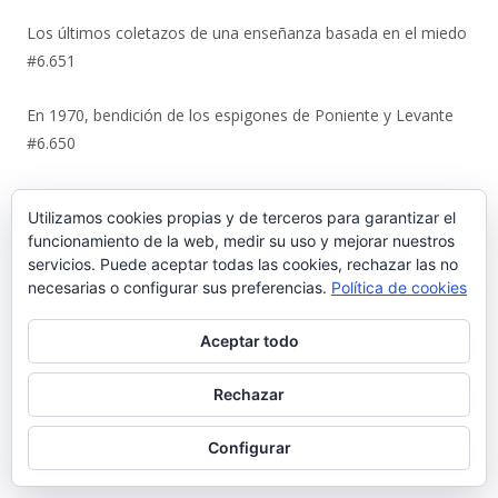
Los últimos coletazos de una enseñanza basada en el miedo
#6.651
En 1970, bendición de los espigones de Poniente y Levante
#6.650
El Coto de la Isleta y Valdelagrana. Geohistoria de un espacio
Utilizamos cookies propias y de terceros para garantizar el
entre el mar y las marismas #6.649
funcionamiento de la web, medir su uso y mejorar nuestros
servicios. Puede aceptar todas las cookies, rechazar las no
La viñeta de Alberto Castrelo. Concentración para ver el
necesarias o configurar sus preferencias.
Política de cookies
Mundial #6.648
Aceptar todo
La artesanía de Ditas Lafita enciende un nuevo escaparate
en la calle Luna #6.647
Rechazar
El sueño tabernero de David Méndez se sirve en vaso en ‘La
Configurar
Media Chica’ #6.646