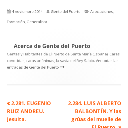
Publicado
Autor
Categorías
4 noviembre 2014
Gente del Puerto
Asociaciones
,
el
Formación
,
Generalista
Acerca de
Gente del Puerto
Gentes y Habitantes de El Puerto de Santa María (España). Caras
conocidas, caras anónimas, la savia del Rey Sabio.
Ver todas las
entradas de Gente del Puerto
Artículo
Artículo
2.281. EUGENIO
2.284. LUIS ALBERTO
Navegación
anterior
siguiente
RUIZ ANDREU.
BALBONTÍN. Y las
de
Jesuita.
grúas del muelle de
El Puerto.