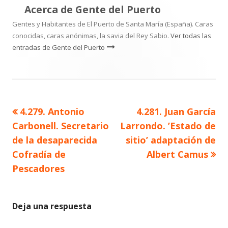
Acerca de
Gente del Puerto
Gentes y Habitantes de El Puerto de Santa María (España). Caras
conocidas, caras anónimas, la savia del Rey Sabio.
Ver todas las
entradas de Gente del Puerto
Artículo
Artículo
4.279. Antonio
4.281. Juan García
Navegación
anterior
siguiente
Carbonell. Secretario
Larrondo. ’Estado de
de
de la desaparecida
sitio’ adaptación de
Cofradía de
Albert Camus
entradas
Pescadores
Deja una respuesta