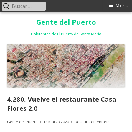
Buscar:
Menú
Menú
principal
Saltar
Gente del Puerto
al
contenido
Habitantes de El Puerto de Santa María
4.280. Vuelve el restaurante Casa
Flores 2.0
Autor
Publicado
para 4.280. 
Gente del Puerto
13 marzo 2020
Deja un comentario
el