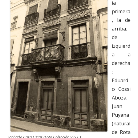
ía
primera
, la de
arriba:
de
izquierd
a a
derecha
:
Eduard
o Cossi
Aboza,
Juan
Puyana
(natural
de Rota
Fachada Casa Lucas (Foto Colección V.G.L.)