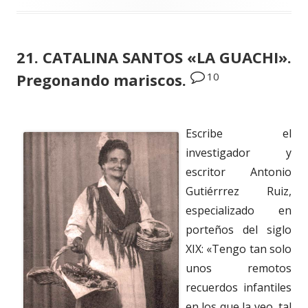
21. CATALINA SANTOS «LA GUACHI».
10
Pregonando mariscos.
Escribe el
investigador y
escritor Antonio
Gutiérrrez Ruiz,
especializado en
porteños del siglo
XIX: «Tengo tan solo
unos remotos
recuerdos infantiles
en los que la veo, tal