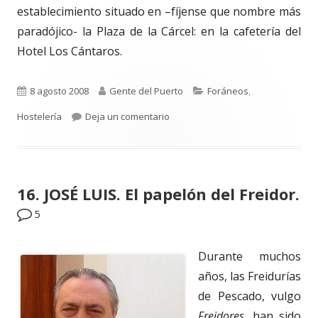
establecimiento situado en –fíjense que nombre más
paradójico- la Plaza de la Cárcel: en la cafetería del
Hotel Los Cántaros.
Publicado
Autor
Categorías
8 agosto 2008
Gente del Puerto
Foráneos
,
el
para 19. MECHU. Saharaui apátrida
Hostelería
Deja un comentario
16. JOSÉ LUIS. El papelón del Freidor.
5
Durante muchos
años, las Freidurías
de Pescado, vulgo
Freidores
, han sido