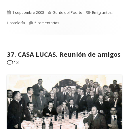
Publicado
Autor
Categorías
1 septiembre 2008
Gente del Puerto
Emigrantes
,
el
en 38. MARÍA. Del Castillito de la Pólvora.
Hostelería
5 comentarios
37. CASA LUCAS. Reunión de amigos
13