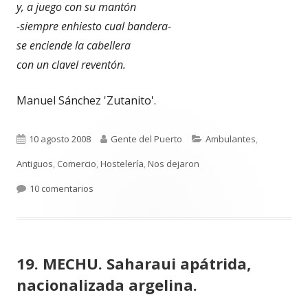
y, a juego con su mantón
-siempre enhiesto cual bandera-
se enciende la cabellera
con un clavel reventón.
Manuel Sánchez 'Zutanito'.
Publicado
Autor
Categorías
10 agosto 2008
Gente del Puerto
Ambulantes
,
el
Antiguos
,
Comercio
,
Hostelería
,
Nos dejaron
en 21. CATALINA SANTOS «LA GUACHI». Pregonando 
10 comentarios
19. MECHU. Saharaui apátrida,
nacionalizada argelina.