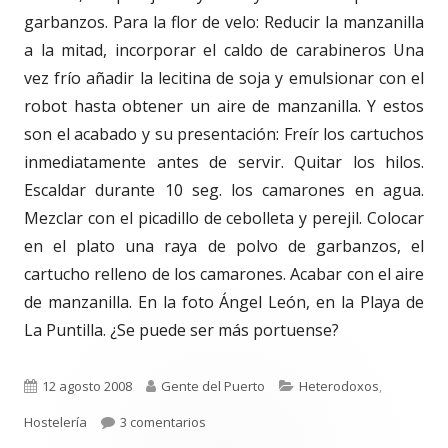
garbanzos. Para la flor de velo: Reducir la manzanilla
a la mitad, incorporar el caldo de carabineros Una
vez frío añadir la lecitina de soja y emulsionar con el
robot hasta obtener un aire de manzanilla. Y estos
son el acabado y su presentación: Freír los cartuchos
inmediatamente antes de servir. Quitar los hilos.
Escaldar durante 10 seg. los camarones en agua.
Mezclar con el picadillo de cebolleta y perejil. Colocar
en el plato una raya de polvo de garbanzos, el
cartucho relleno de los camarones. Acabar con el aire
de manzanilla. En la foto Ángel León, en la Playa de
La Puntilla. ¿Se puede ser más portuense?
Publicado
Autor
Categorías
12 agosto 2008
Gente del Puerto
Heterodoxos
,
el
en 22. ÁNGEL. El Chef del Mar.
Hostelería
3 comentarios