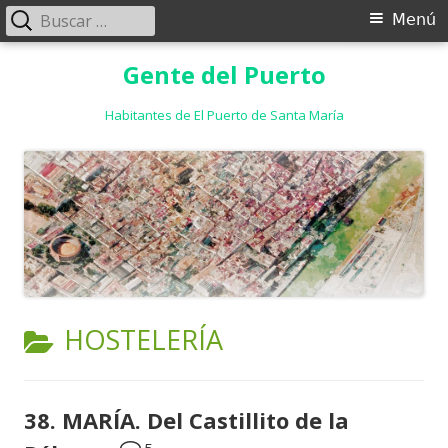
Buscar:
Menú
Menú
principal
Saltar
Gente del Puerto
al
contenido
Habitantes de El Puerto de Santa María
CATEGORÍA:
HOSTELERÍA
38. MARÍA. Del Castillito de la
5