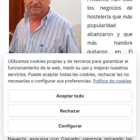
los negocios de
hostelería que más
popularidad
alcanzaron y que
más hambre
quitaron en El
Puerto, como en
Utilizamos cookies propias y de terceros para garantizar el
funcionamiento de la web, medir su uso y mejorar nuestros
otros municipios
José Luis. Freidor Apolo.
servicios. Puede aceptar todas las cookies, rechazar las no
de la Bahía de
necesarias o configurar sus preferencias.
Política de cookies
Cádiz. Fueron los gallegos, provenientes de su tierra
natal los iniciadores de esta industria que aún
Aceptar todo
continúa en la calle Nevería esquina y vuelta con
Rechazar
Palacios, junto al Bar Apolo. Atrás quedaron otros
freidores
: calle Luna abajo, esquina con Jesús de los
Configurar
Milagros; calle Cruces, esquina con Postigo, o calle
Nevería, esquina con Ganado: siempre mirando las