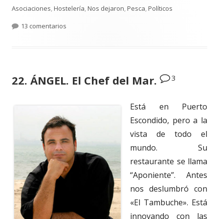
el
Asociaciones
,
Hostelería
,
Nos dejaron
,
Pesca
,
Políticos
en 37. CASA LUCAS. Reunión de amigos
13 comentarios
3
22. ÁNGEL. El Chef del Mar.
Está en Puerto
Escondido, pero a la
vista de todo el
mundo. Su
restaurante se llama
“Aponiente”. Antes
nos deslumbró con
«El Tambuche». Está
innovando con las