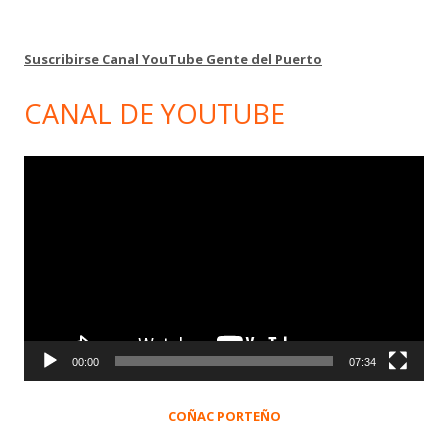
Suscribirse Canal YouTube Gente del Puerto
CANAL DE YOUTUBE
Reproductor
de
vídeo
00:00
07:34
COÑAC PORTEÑO