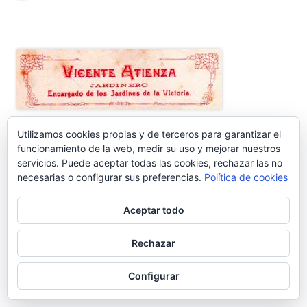
Utilizamos cookies propias y de terceros para garantizar el
ENTRADAS RECIENTES
funcionamiento de la web, medir su uso y mejorar nuestros
servicios. Puede aceptar todas las cookies, rechazar las no
necesarias o configurar sus preferencias.
Política de cookies
Nos vamos de vacaciones #6.660
Aceptar todo
¿Dónde está Calleja? #6.659
Rechazar
Carta protesta a Don Pedro Muñoz Seca #6.658
Configurar
El antiguo campo del Racing y la iniciativa solidaria de Elías