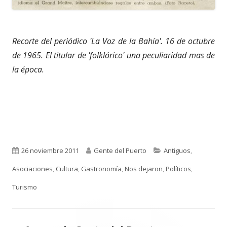
Recorte del periódico 'La Voz de la Bahía'. 16 de octubre
de 1965. El titular de 'folklórico' una peculiaridad mas de
la época.
Publicado
Autor
Categorías
26 noviembre 2011
Gente del Puerto
Antiguos
,
el
Asociaciones
,
Cultura
,
Gastronomía
,
Nos dejaron
,
Políticos
,
Turismo