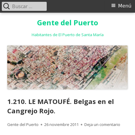
Buscar:
Menú
Menú
principal
Saltar
Gente del Puerto
al
contenido
Habitantes de El Puerto de Santa María
1.210. LE MATOUFÉ. Belgas en el
Cangrejo Rojo.
Autor
Publicado
para 1.2
Gente del Puerto
26 noviembre 2011
Deja un comentario
el