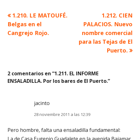
Artículo
Artículo
1.210. LE MATOUFÉ.
1.212. CIEN
Navegación
anterior
siguiente
Belgas en el
PALACIOS. Nuevo
de
Cangrejo Rojo.
nombre comercial
para las Tejas de El
entradas
Puerto.
2 comentarios en “
1.211. EL INFORME
ENSALADILLA. Por los bares de El Puerto.
”
jacinto
28 noviembre 2011 a las 12:39
Pero hombre, falta una ensaladilla fundamental:
La de Casa Eugenio Guadalete en la avenida Bajamar.