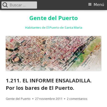
Buscar:
Menú
Menú
principal
Saltar
Gente del Puerto
al
contenido
Habitantes de El Puerto de Santa María
1.211. EL INFORME ENSALADILLA.
Por los bares de El Puerto.
Autor
Publicado
en 1.211. EL 
Gente del Puerto
27 noviembre 2011
2 comentarios
el