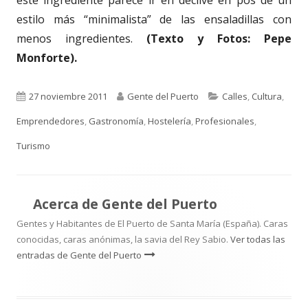
estilo más “minimalista” de las ensaladillas con
menos ingredientes.
(Texto y Fotos: Pepe
Monforte).
Publicado
Autor
Categorías
27 noviembre 2011
Gente del Puerto
Calles
,
Cultura
,
el
Emprendedores
,
Gastronomía
,
Hostelería
,
Profesionales
,
Turismo
Acerca de
Gente del Puerto
Gentes y Habitantes de El Puerto de Santa María (España). Caras
conocidas, caras anónimas, la savia del Rey Sabio.
Ver todas las
entradas de Gente del Puerto