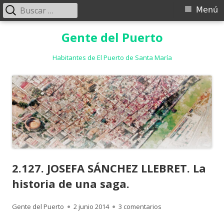
Buscar:
Menú
Menú
principal
Saltar
Gente del Puerto
al
contenido
Habitantes de El Puerto de Santa María
2.127. JOSEFA SÁNCHEZ LLEBRET. La
historia de una saga.
Autor
Publicado
en 2.127. JOSEFA SÁN
Gente del Puerto
2 junio 2014
3 comentarios
el