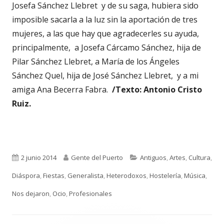
Josefa Sánchez Llebret y de su saga, hubiera sido
imposible sacarla a la luz sin la aportación de tres
mujeres, a las que hay que agradecerles su ayuda,
principalmente, a Josefa Cárcamo Sánchez, hija de
Pilar Sánchez Llebret, a María de los Ángeles
Sánchez Quel, hija de José Sánchez Llebret, y a mi
amiga Ana Becerra Fabra.
/Texto: Antonio Cristo
Ruiz.
Publicado
Autor
Categorías
2 junio 2014
Gente del Puerto
Antiguos
,
Artes
,
Cultura
,
el
Diáspora
,
Fiestas
,
Generalista
,
Heterodoxos
,
Hostelería
,
Música
,
Nos dejaron
,
Ocio
,
Profesionales