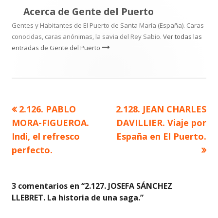
Acerca de
Gente del Puerto
Gentes y Habitantes de El Puerto de Santa María (España). Caras
conocidas, caras anónimas, la savia del Rey Sabio.
Ver todas las
entradas de Gente del Puerto
Artículo
Artículo
2.126. PABLO
2.128. JEAN CHARLES
Navegación
anterior
siguiente
MORA-FIGUEROA.
DAVILLIER. Viaje por
de
Indi, el refresco
España en El Puerto.
perfecto.
entradas
3 comentarios en “
2.127. JOSEFA SÁNCHEZ
LLEBRET. La historia de una saga.
”