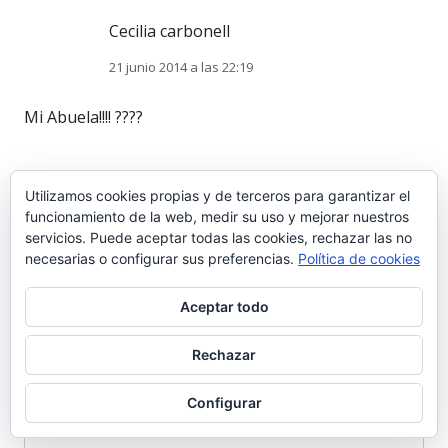
Cecilia carbonell
21 junio 2014 a las 22:19
Mi Abuela!!!! ????
Utilizamos cookies propias y de terceros para garantizar el
funcionamiento de la web, medir su uso y mejorar nuestros
Deja una respuesta
servicios. Puede aceptar todas las cookies, rechazar las no
necesarias o configurar sus preferencias.
Política de cookies
Tu dirección de correo electrónico no será publicada.
Aceptar todo
Los campos obligatorios están marcados con
*
Comentario
*
Rechazar
Configurar