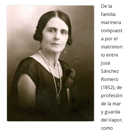
De la
familia
marinera
compuest
a por el
matrimon
io entre
José
Sánchez
Romero
(1852), de
profesión
de la mar
y guarda
del Vapor,
como