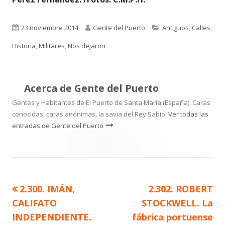
Publicado
Autor
Categorías
23 noviembre 2014
Gente del Puerto
Antiguos
,
Calles
,
el
Historia
,
Militares
,
Nos dejaron
Acerca de
Gente del Puerto
Gentes y Habitantes de El Puerto de Santa María (España). Caras
conocidas, caras anónimas, la savia del Rey Sabio.
Ver todas las
entradas de Gente del Puerto
Artículo
Artículo
2.300. IMÁN,
2.302. ROBERT
Navegación
anterior
siguiente
CALIFATO
STOCKWELL. La
de
INDEPENDIENTE.
fábrica portuense