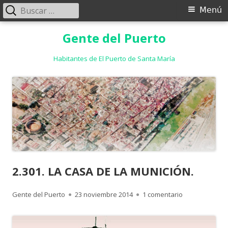
Buscar:
Menú
Menú
principal
Saltar
Gente del Puerto
al
contenido
Habitantes de El Puerto de Santa María
2.301. LA CASA DE LA MUNICIÓN.
Autor
Publicado
en 2.301. LA C
Gente del Puerto
23 noviembre 2014
1 comentario
el