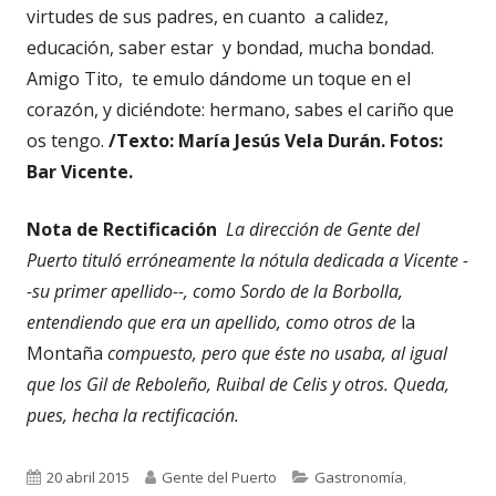
virtudes de sus padres, en cuanto a calidez,
educación, saber estar y bondad, mucha bondad.
Amigo Tito, te emulo dándome un toque en el
corazón, y diciéndote: hermano, sabes el cariño que
os tengo.
/Texto: María Jesús Vela Durán. Fotos:
Bar Vicente.
Nota de Rectificación
La dirección de Gente del
Puerto tituló erróneamente la nótula dedicada a Vicente -
-su primer apellido--, como Sordo de la Borbolla,
entendiendo que era un apellido, como otros de
la
Montaña
compuesto, pero que éste no usaba, al igual
que los Gil de Reboleño, Ruibal de Celis y otros. Queda,
pues, hecha la rectificación.
Publicado
Autor
Categorías
20 abril 2015
Gente del Puerto
Gastronomía
,