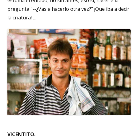
esfuma el enfado, no sin antes, eso sí, hacerle la
pregunta “--¿Vas a hacerlo otra vez?” ¡Que iba a decir
la criatura! ...
VICENTITO.