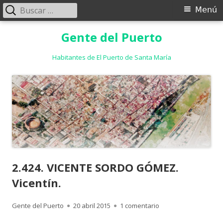
Buscar:
Menú
Menú
principal
Saltar
Gente del Puerto
al
contenido
Habitantes de El Puerto de Santa María
2.424. VICENTE SORDO GÓMEZ.
Vicentín.
Autor
Publicado
en 2.424. VICENTE S
Gente del Puerto
20 abril 2015
1 comentario
el