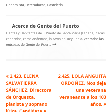
el
Generalista
,
Heterodoxos
,
Hostelería
Acerca de
Gente del Puerto
Gentes y Habitantes de El Puerto de Santa María (España). Caras
conocidas, caras anónimas, la savia del Rey Sabio.
Ver todas las
entradas de Gente del Puerto
Artículo
Artículo
2.423. ELENA
2.425. LOLA ANGUITA
Navegación
anterior
siguiente
SALVATIERRA
ORDOÑEZ. Nos deja
de
SÁNCHEZ. Directora
una veterana
de Orquesta,
veraneante a los 103
entradas
pianista y soprano
años.
lírica. Candidata a