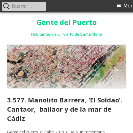
Buscar:
Menú
Me
principal
Saltar
Gente del Puerto
al
contenido
Habitantes de El Puerto de Santa María
3.577. Manolito Barrera, ‘El Soldao’.
Cantaor, bailaor y de la mar de
Cádiz
Autor
Publicado
para 3.577. Mano
Gente del Puerto
7 abril 2018
Deja un comentario