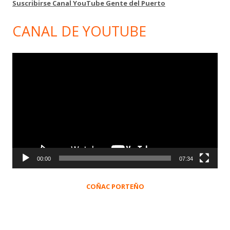
Suscribirse Canal YouTube Gente del Puerto
CANAL DE YOUTUBE
Reproductor
de
vídeo
00:00
07:34
COÑAC PORTEÑO