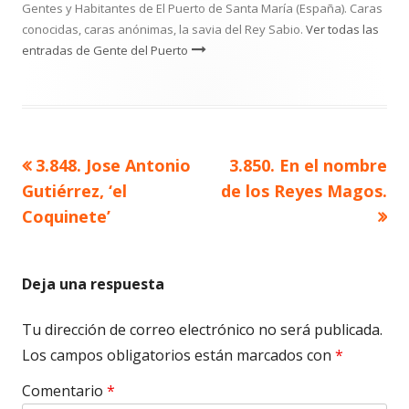
Gentes y Habitantes de El Puerto de Santa María (España). Caras
conocidas, caras anónimas, la savia del Rey Sabio.
Ver todas las
entradas de Gente del Puerto
Artículo
Artículo
3.848. Jose Antonio
3.850. En el nombre
Navegación
anterior
siguiente
Gutiérrez, ‘el
de los Reyes Magos.
de
Coquinete’
entradas
Deja una respuesta
Tu dirección de correo electrónico no será publicada.
Los campos obligatorios están marcados con
*
Comentario
*