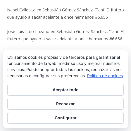
Isabel Callealta
en
Sebastián Gómez Sánchez, ‘Tani’. El frutero
que ayudó a sacar adelante a once hermanos #6.656
José Luis Lojo Lozano
en
Sebastián Gómez Sánchez, ‘Tani’. El
frutero que ayudó a sacar adelante a once hermanos #6.656
Luis
en
La viñeta de Alberto Castrelo. Se hacen fiestas a
Utilizamos cookies propias y de terceros para garantizar el
domicilio #6.655
funcionamiento de la web, medir su uso y mejorar nuestros
servicios. Puede aceptar todas las cookies, rechazar las no
Javier Bello González
en
La viñeta de Alberto Castrelo. Se
necesarias o configurar sus preferencias.
Política de cookies
hacen fiestas a domicilio #6.655
Aceptar todo
Fernando
en
La viñeta de Alberto Castrelo. Se hacen fiestas a
domicilio #6.655
Rechazar
Nicolas Terry Martinez
en
Luis Suárez Ávila y Pepita Lena:
Configurar
una tertulia de 2004 sobre el centro histórico que El Puerto