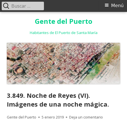
Buscar:
Menú
Menú
principal
Saltar
Gente del Puerto
al
contenido
Habitantes de El Puerto de Santa María
3.849. Noche de Reyes (VI).
Imágenes de una noche mágica.
Autor
Publicado
para 3.849. N
Gente del Puerto
5 enero 2019
Deja un comentario
el