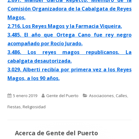
Comisión Organizadora de la Cabalgata de Reyes
Magos.
2.716. Los Reyes Magos y la Farmacia Viqueira.
3.485. El año que Ortega Cano fue rey negro
acompañado por Rocío Jurado.
3.486. Los reyes magos republicanos. La
cabalgata desautorizada.
3.029. Alberti recibía por primera vez a los Reyes
Magos, a los 90 años.
Publicado
Autor
Categorías
5 enero 2019
Gente del Puerto
Asociaciones
,
Calles
,
el
Fiestas
,
Religiosidad
Acerca de
Gente del Puerto