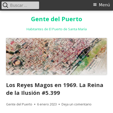
Buscar:
Menú
Menú
principal
Saltar
Gente del Puerto
al
contenido
Habitantes de El Puerto de Santa María
Los Reyes Magos en 1969. La Reina
de la Ilusión #5.399
Autor
Publicado
para Los Reye
Gente del Puerto
6 enero 2023
Deja un comentario
el