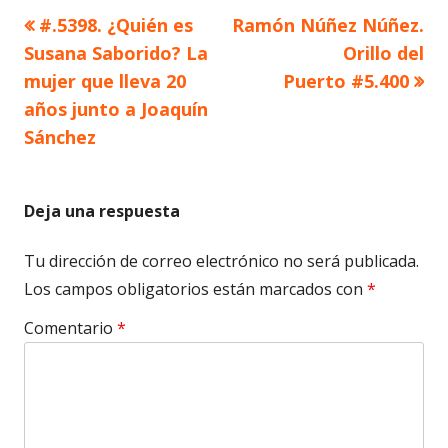
Artículo
Artículo
#.5398. ¿Quién es
Ramón Núñez Núñez.
Navegación
anterior
siguiente
Susana Saborido? La
Orillo del
de
mujer que lleva 20
Puerto #5.400
años junto a Joaquín
entradas
Sánchez
Deja una respuesta
Tu dirección de correo electrónico no será publicada.
Los campos obligatorios están marcados con
*
Comentario
*