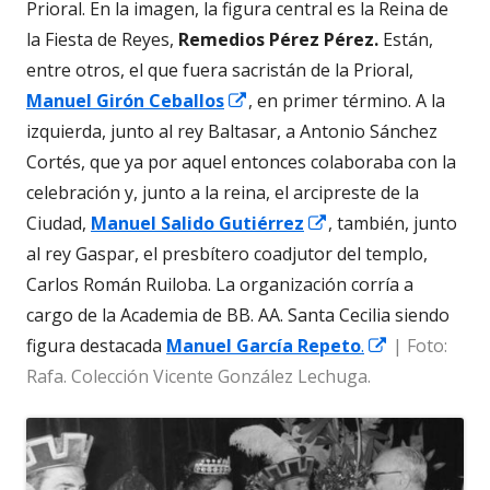
Prioral. En la imagen, la figura central es la Reina de
la Fiesta de Reyes,
Remedios Pérez Pérez.
Están,
entre otros, el que fuera sacristán de la Prioral,
Abrir
Manuel Girón Ceballos
, en primer término. A la
en
izquierda, junto al rey Baltasar, a Antonio Sánchez
una
Cortés, que ya por aquel entonces colaboraba con la
ventana
celebración y, junto a la reina, el arcipreste de la
nueva
Abrir
Ciudad,
Manuel Salido Gutiérrez
, también, junto
en
al rey Gaspar, el presbítero coadjutor del templo,
una
Carlos Román Ruiloba. La organización corría a
ventana
cargo de la Academia de BB. AA. Santa Cecilia siendo
nueva
Abrir
figura destacada
Manuel García Repeto
.
| Foto:
en
Rafa. Colección Vicente González Lechuga.
una
ventana
nueva