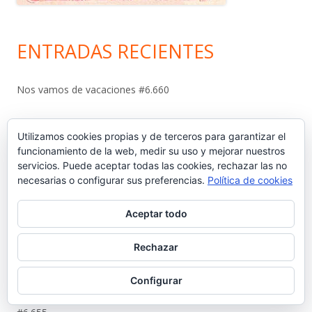
ENTRADAS RECIENTES
Nos vamos de vacaciones #6.660
¿Dónde está Calleja? #6.659
Utilizamos cookies propias y de terceros para garantizar el
funcionamiento de la web, medir su uso y mejorar nuestros
Carta protesta a Don Pedro Muñoz Seca #6.658
servicios. Puede aceptar todas las cookies, rechazar las no
necesarias o configurar sus preferencias.
Política de cookies
El antiguo campo del Racing y la iniciativa solidaria de Elías
Ahuja #6.657
Aceptar todo
Sebastián Gómez Sánchez, ‘Tani’. El frutero que ayudó a
Rechazar
sacar adelante a once hermanos #6.656
Configurar
La viñeta de Alberto Castrelo. Se hacen fiestas a domicilio