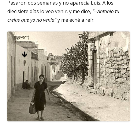
en
Pasaron dos semanas y no aparecía Luis. A los
una
diecisiete días lo veo venir, y me dice,
“--Antonio tu
ventana
creías que yo no venía”
y me eché a reír.
nueva