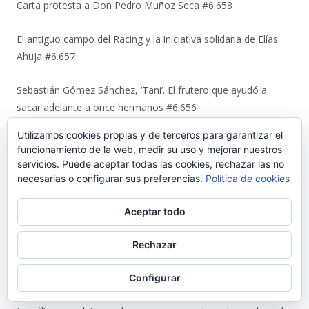
Carta protesta a Don Pedro Muñoz Seca #6.658
El antiguo campo del Racing y la iniciativa solidaria de Elías
Ahuja #6.657
Sebastián Gómez Sánchez, ‘Tani’. El frutero que ayudó a
sacar adelante a once hermanos #6.656
Utilizamos cookies propias y de terceros para garantizar el
La viñeta de Alberto Castrelo. Se hacen fiestas a domicilio
funcionamiento de la web, medir su uso y mejorar nuestros
#6.655
servicios. Puede aceptar todas las cookies, rechazar las no
necesarias o configurar sus preferencias.
Política de cookies
Cuando «el Pavirri» llevaba a El Puerto en la garganta #6.654
Aceptar todo
Luis Suárez Ávila y Pepita Lena: una tertulia de 2004 sobre el
centro histórico que El Puerto estaba perdiendo #6.653
Rechazar
Urbaluz, cuando El Puerto se vistió la americana #6.652
Configurar