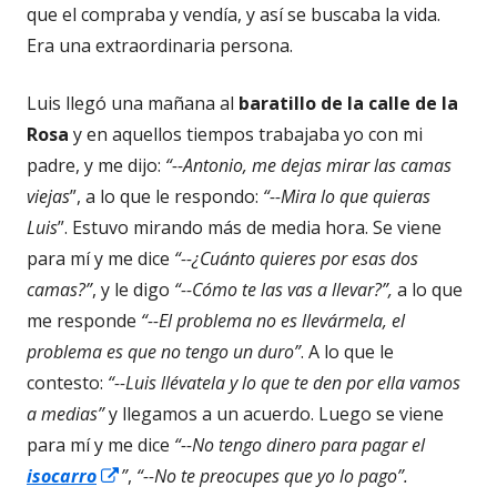
nueva
que el compraba y vendía, y así se buscaba la vida.
Era una extraordinaria persona.
Luis llegó una mañana al
baratillo de la calle de la
Rosa
y en aquellos tiempos trabajaba yo con mi
padre, y me dijo:
“--Antonio, me dejas mirar las camas
viejas
”, a lo que le respondo:
“--Mira lo que quieras
Luis
”. Estuvo mirando más de media hora. Se viene
para mí y me dice
“--¿Cuánto quieres por esas dos
camas?”
, y le digo
“--Cómo te las vas a llevar?”,
a lo que
me responde
“--El problema no es llevármela, el
problema es que no tengo un duro”
. A lo que le
contesto:
“--Luis llévatela y lo que te den por ella vamos
a medias”
y llegamos a un acuerdo. Luego se viene
para mí y me dice
“--No tengo dinero para pagar el
Abrir
isocarro
”
,
“--No te preocupes que yo lo pago”.