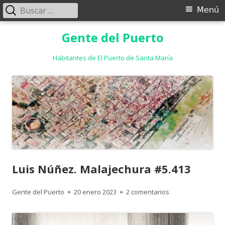
Buscar:
Menú
Menú
principal
Saltar
Gente del Puerto
al
contenido
Habitantes de El Puerto de Santa María
Luis Núñez. Malajechura #5.413
Autor
Publicado
en Luis Núñez. Ma
Gente del Puerto
20 enero 2023
2 comentarios
el