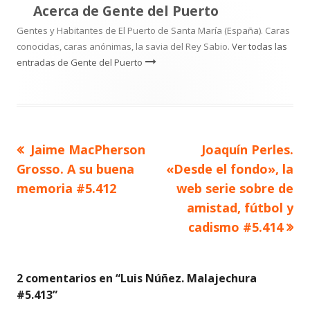
Acerca de
Gente del Puerto
Gentes y Habitantes de El Puerto de Santa María (España). Caras
conocidas, caras anónimas, la savia del Rey Sabio.
Ver todas las
entradas de Gente del Puerto
Artículo
Artículo
Jaime MacPherson
Joaquín Perles.
Navegación
anterior
siguiente
Grosso. A su buena
«Desde el fondo», la
de
memoria #5.412
web serie sobre de
amistad, fútbol y
entradas
cadismo #5.414
2 comentarios en “
Luis Núñez. Malajechura
#5.413
”