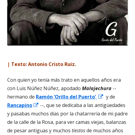
| Texto: Antonio Cristo Ruiz.
Con quien yo tenía más trato en aquellos años era
con Luis Núñez Núñez, apodado
Malajechura
--
Abrir
hermano de
Ramón ‘Orillo del Puerto’
y de
Abrir
en
Rancapino
--, que se dedicaba a las antigüedades
en
una
y pasabas muchos días por la chatarrería de mi padre
una
ventana
de la calle de la Rosa, para ver camas viejas, balanzas
ventana
nueva
de pesar antiguas y muchos
tiestos
de muchos años