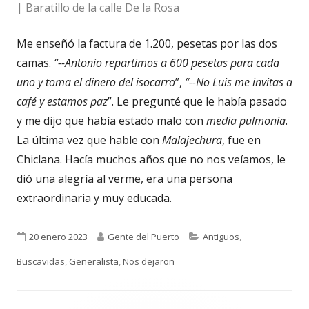
| Baratillo de la calle De la Rosa
Me enseñó la factura de 1.200, pesetas por las dos
camas.
“--Antonio repartimos a 600 pesetas para cada
uno y
toma el dinero del isocarro
”,
“--No Luis me invitas a
café y estamos paz
”. Le pregunté que le había pasado
y me dijo que había estado malo con
media pulmonía
.
La última vez que hable con
Malajechura
, fue en
Chiclana. Hacía muchos años que no nos veíamos, le
dió una alegría al verme, era una persona
extraordinaria y muy educada.
Publicado
Autor
Categorías
20 enero 2023
Gente del Puerto
Antiguos
,
el
Buscavidas
,
Generalista
,
Nos dejaron