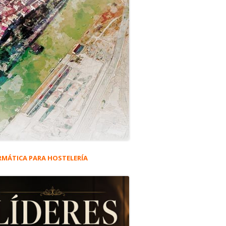
RMÁTICA PARA HOSTELERÍA
rra
eral
 #5.554
ncipal