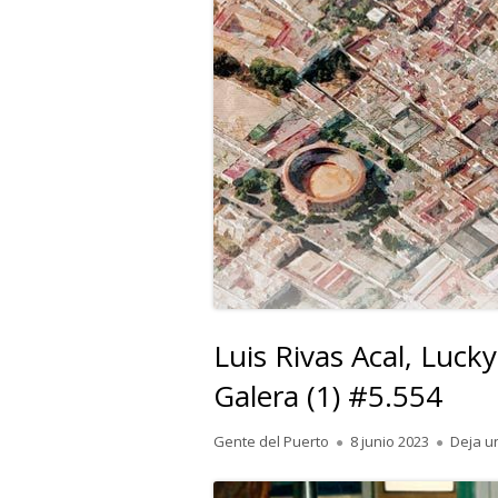
Luis Rivas Acal, Luck
Galera (1) #5.554
Autor
Publicado
Gente del Puerto
8 junio 2023
Deja u
el