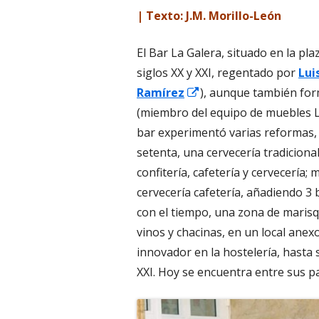
| Texto: J.M. Morillo-León
El Bar La Galera, situado en la pl
siglos XX y XXI, regentado por
Lui
Abrir
Ramírez
), aunque también for
en
(miembro del equipo de muebles Lo
una
bar experimentó varias reformas, l
ventana
setenta, una cervecería tradicional
nueva
confitería, cafetería y cervecería;
cervecería cafetería, añadiendo 3 
con el tiempo, una zona de marisq
vinos y chacinas, en un local ane
innovador en la hostelería, hasta 
XXI. Hoy se encuentra entre sus pa