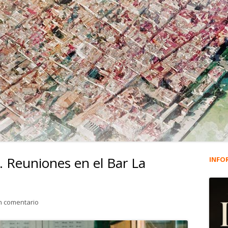
y. Reuniones en el Bar La
INFO
Ba
lat
para Luis Rivas Acal, Lucky. Reuniones en el Bar La Galera (1)
n comentario
pri