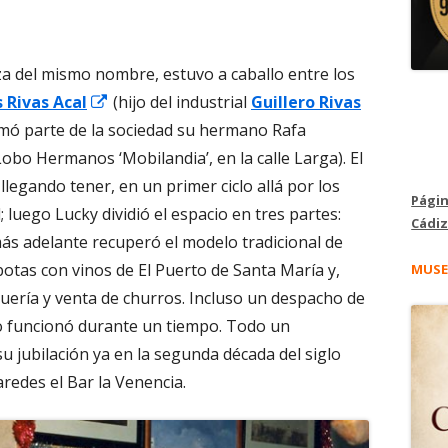
aza del mismo nombre, estuvo a caballo entre los
Abrir
s Rivas Acal
(hijo del industrial
Guillero Rivas
en
mó parte de la sociedad su hermano Rafa
una
bo Hermanos ‘Mobilandia’, en la calle Larga). El
ventana
legando tener, en un primer ciclo allá por los
Págin
nueva
; luego Lucky dividió el espacio en tres partes:
Cádiz
 más adelante recuperó el modelo tradicional de
botas con vinos de El Puerto de Santa María y,
MUSE
uería y venta de churros. Incluso un despacho de
xo funcionó durante un tiempo. Todo un
su jubilación ya en la segunda década del siglo
redes el Bar la Venencia.