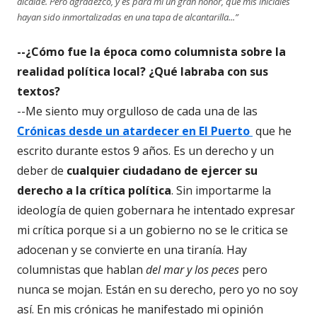
alcalde. Pero agradezco, y es para mí un gran honor, que mis iniciales
hayan sido inmortalizadas en una tapa de alcantarilla...”
--¿Cómo fue la época como columnista sobre la
realidad política local? ¿Qué labraba con sus
textos?
--Me siento muy orgulloso de cada una de las
Crónicas desde un atardecer en El Puerto
que he
escrito durante estos 9 años. Es un derecho y un
deber de
cualquier ciudadano de ejercer su
derecho a la crítica política
. Sin importarme la
ideología de quien gobernara he intentado expresar
mi crítica porque si a un gobierno no se le critica se
adocenan y se convierte en una tiranía. Hay
columnistas que hablan
del mar y los peces
pero
nunca se mojan. Están en su derecho, pero yo no soy
así. En mis crónicas he manifestado mi opinión