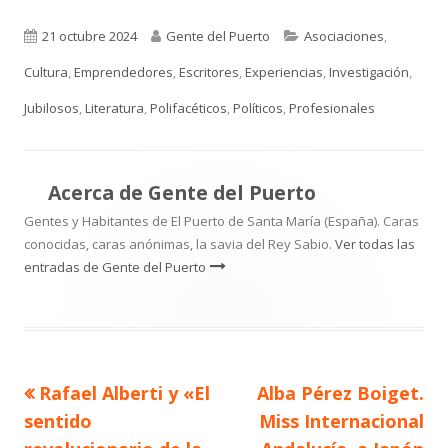
Publicado
Autor
Categorías
21 octubre 2024
Gente del Puerto
Asociaciones
,
el
Cultura
,
Emprendedores
,
Escritores
,
Experiencias
,
Investigación
,
Jubilosos
,
Literatura
,
Polifacéticos
,
Políticos
,
Profesionales
Acerca de
Gente del Puerto
Gentes y Habitantes de El Puerto de Santa María (España). Caras
conocidas, caras anónimas, la savia del Rey Sabio.
Ver todas las
entradas de Gente del Puerto
Artículo
Artículo
Rafael Alberti y «El
Alba Pérez Boiget.
Navegación
anterior
siguiente
sentido
Miss Internacional
de