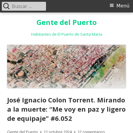
Buscar:
Menú
Menú
principal
Saltar
Gente del Puerto
al
contenido
Habitantes de El Puerto de Santa María
José Ignacio Colon Torrent. Mirando
a la muerte: “Me voy en paz y ligero
de equipaje” #6.052
Autor
Publicado
en José Ignacio
Gente del Puerto
21 octubre 2024
12 comentarios