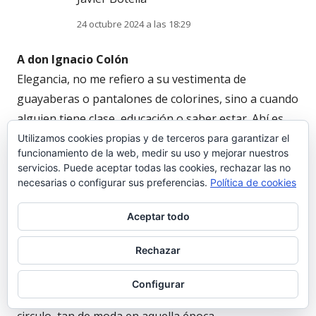
24 octubre 2024 a las 18:29
A don Ignacio Colón
Elegancia, no me refiero a su vestimenta de
guayaberas o pantalones de colorines, sino a cuando
alguien tiene clase, educación o saber estar. Ahí es
cuando mi amigo Don Ignacio Colón, transmitía y
Utilizamos cookies propias y de terceros para garantizar el
funcionamiento de la web, medir su uso y mejorar nuestros
hacía gala de su elegancia.
servicios. Puede aceptar todas las cookies, rechazar las no
Lo conocí en 2015 durante un debate celebrado en el
necesarias o configurar sus preferencias.
Política de cookies
Centro Inglés, previo a las elecciones municipales de
ese mismo año, él se presentaba con Queremos El
Aceptar todo
Puerto, una propuesta que yo denominaría de
Rechazar
minimalista y astuta, jugando como muchos en la
época con el efecto Podemos, incluso llegando a usar
Configurar
como logo una Q muy redondita a forma casi de
circulo, tan de moda en aquella época.