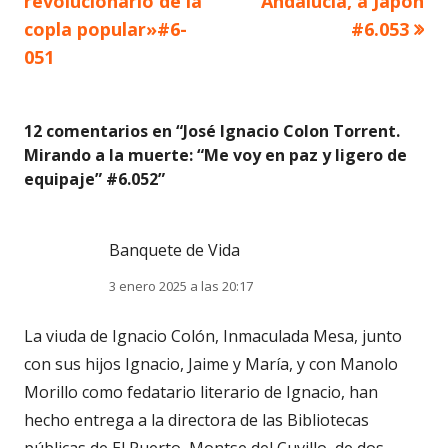
revolucionario de la
Andalucía, a Japón
copla popular»#6-
#6.053
entradas
051
12 comentarios en “
José Ignacio Colon Torrent.
Mirando a la muerte: “Me voy en paz y ligero de
equipaje” #6.052
”
Banquete de Vida
3 enero 2025 a las 20:17
La viuda de Ignacio Colón, Inmaculada Mesa, junto
con sus hijos Ignacio, Jaime y María, y con Manolo
Morillo como fedatario literario de Ignacio, han
hecho entrega a la directora de las Bibliotecas
públicas de El Puerto, Montse del Cuvillo, de dos