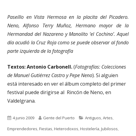
Paseíllo en Vista Hermosa en la placita del Picadero.
Neno, Alfonso Terry Muñoz, Hermano mayor de la
Hermandad del Nazareno y Manolito ‘el Cochino’. Aquel
día acudió la Cruz Roja como se puede observar al fondo
parte izquierda de la fotografía
Textos: Antonio Carbonell.
(
Fotografías: Colecciones
de Manuel Gutiérrez Castro y Pepe Neno
). Si alguien
está interesado en ver el álbum completo del primer
festival puede dirigirse al Rincón de Neno, en
Valdelgrana.
Publicado
Autor
Categorías
4 junio 2009
Gente del Puerto
Antiguos
,
Artes
,
el
Emprendedores
,
Fiestas
,
Heterodoxos
,
Hostelería
,
Jubilosos
,