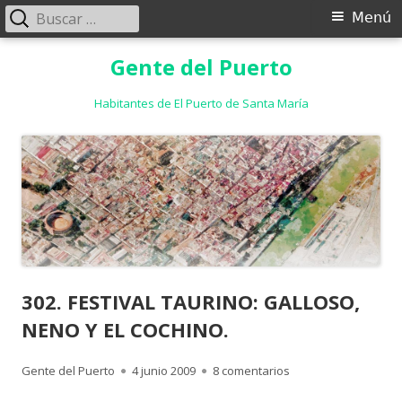
Buscar:
Menú
Menú
principal
Saltar
Gente del Puerto
al
contenido
Habitantes de El Puerto de Santa María
302. FESTIVAL TAURINO: GALLOSO,
NENO Y EL COCHINO.
Autor
Publicado
en 302. FESTIVAL TA
Gente del Puerto
4 junio 2009
8 comentarios
el