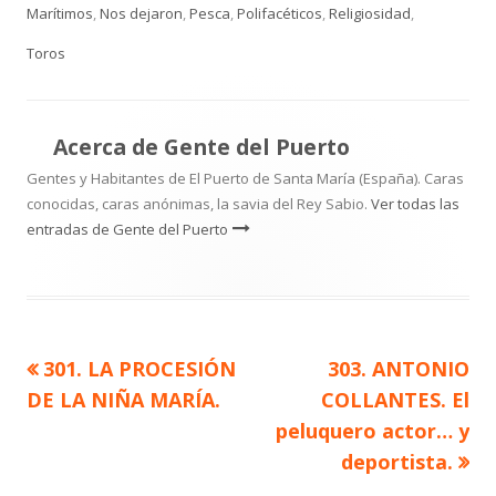
Marítimos
,
Nos dejaron
,
Pesca
,
Polifacéticos
,
Religiosidad
,
Toros
Acerca de
Gente del Puerto
Gentes y Habitantes de El Puerto de Santa María (España). Caras
conocidas, caras anónimas, la savia del Rey Sabio.
Ver todas las
entradas de Gente del Puerto
Artículo
Artículo
301. LA PROCESIÓN
303. ANTONIO
Navegación
anterior
siguiente
DE LA NIÑA MARÍA.
COLLANTES. El
de
peluquero actor… y
deportista.
entradas