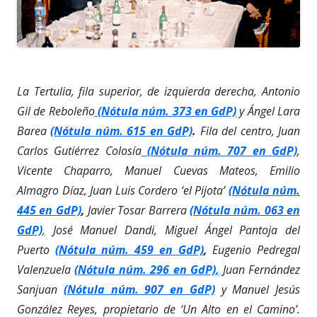
La Tertulia, fila superior, de izquierda derecha, Antonio
Gil de Reboleño
(Nótula núm. 373 en GdP)
y Ángel Lara
Barea
(Nótula núm. 615 en GdP)
.
Fila del centro, Juan
Carlos Gutiérrez Colosía
(Nótula núm. 707 en GdP)
,
Vicente Chaparro, Manuel Cuevas Mateos, Emilio
Almagro Díaz, Juan Luis Cordero ‘el Pijota’
(Nótula núm.
445 en GdP)
,
Javier Tosar Barrera
(Nótula núm. 063 en
GdP)
,
José Manuel Dandi, Miguel Ángel Pantoja del
Puerto
(Nótula núm. 459 en GdP)
,
Eugenio Pedregal
Valenzuela
(Nótula núm. 296 en GdP),
Juan Fernández
Sanjuan
(Nótula núm. 907 en GdP)
y Manuel Jesús
González Reyes, propietario de ‘Un Alto en el Camino’.