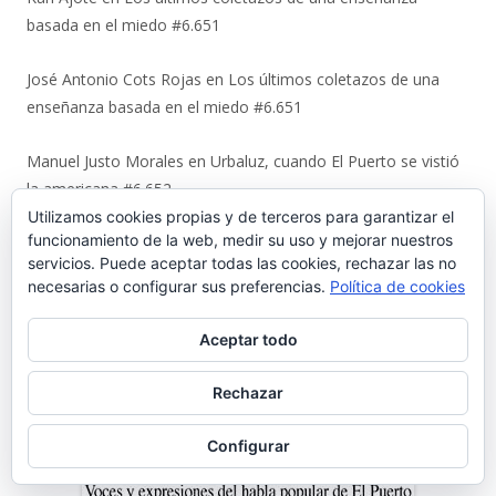
basada en el miedo #6.651
José Antonio Cots Rojas
en
Los últimos coletazos de una
enseñanza basada en el miedo #6.651
Manuel Justo Morales
en
Urbaluz, cuando El Puerto se vistió
la americana #6.652
Utilizamos cookies propias y de terceros para garantizar el
funcionamiento de la web, medir su uso y mejorar nuestros
Juan Carlos Neva Delgado
en
Urbaluz, cuando El Puerto se
servicios. Puede aceptar todas las cookies, rechazar las no
vistió la americana #6.652
necesarias o configurar sus preferencias.
Política de cookies
Magdalena Rodríguez Lara
en
Urbaluz, cuando El Puerto se
Aceptar todo
vistió la americana #6.652
Rechazar
Ir a Palabrario Porteño
Configurar