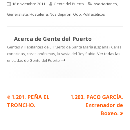
Publicado
Autor
Categorías
18 noviembre 2011
Gente del Puerto
Asociaciones
,
el
Generalista
,
Hostelería
,
Nos dejaron
,
Ocio
,
Polifacéticos
Acerca de
Gente del Puerto
Gentes y Habitantes de El Puerto de Santa María (España). Caras
conocidas, caras anónimas, la savia del Rey Sabio.
Ver todas las
entradas de Gente del Puerto
Artículo
Artículo
1.201. PEÑA EL
1.203. PACO GARCÍA.
Navegación
anterior
siguiente
TRONCHO.
Entrenador de
de
Boxeo.
entradas