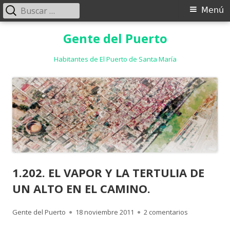
Buscar:
Menú
Menú
principal
Saltar
Gente del Puerto
al
contenido
Habitantes de El Puerto de Santa María
1.202. EL VAPOR Y LA TERTULIA DE
UN ALTO EN EL CAMINO.
Autor
Publicado
en 1.202. EL 
Gente del Puerto
18 noviembre 2011
2 comentarios
el