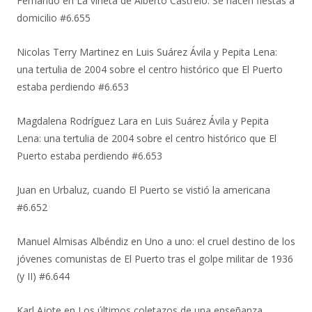
Fernando
en
La viñeta de Alberto Castrelo. Se hacen fiestas a
domicilio #6.655
Nicolas Terry Martinez
en
Luis Suárez Ávila y Pepita Lena:
una tertulia de 2004 sobre el centro histórico que El Puerto
estaba perdiendo #6.653
Magdalena Rodríguez Lara
en
Luis Suárez Ávila y Pepita
Lena: una tertulia de 2004 sobre el centro histórico que El
Puerto estaba perdiendo #6.653
Juan
en
Urbaluz, cuando El Puerto se vistió la americana
#6.652
Manuel Almisas Albéndiz
en
Uno a uno: el cruel destino de los
jóvenes comunistas de El Puerto tras el golpe militar de 1936
(y II) #6.644
Karl Ajote
en
Los últimos coletazos de una enseñanza