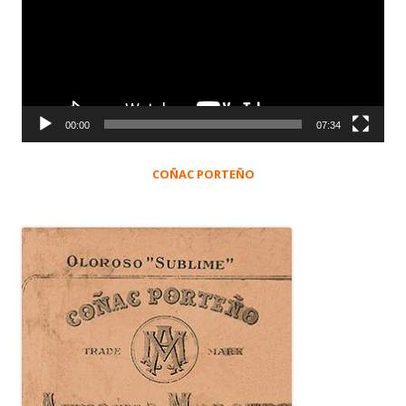
vídeo
00:00
07:34
COÑAC PORTEÑO