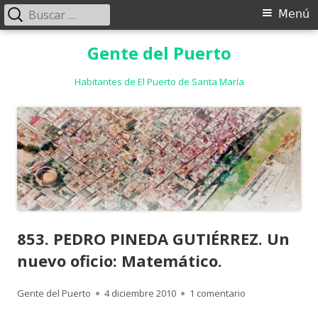
Buscar:
Menú
Menú
principal
Saltar
Gente del Puerto
al
contenido
Habitantes de El Puerto de Santa María
853. PEDRO PINEDA GUTIÉRREZ. Un
nuevo oficio: Matemático.
Autor
Publicado
en 853. PEDRO PI
Gente del Puerto
4 diciembre 2010
1 comentario
el