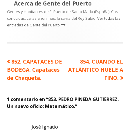
Acerca de
Gente del Puerto
Gentes y Habitantes de El Puerto de Santa María (España). Caras
conocidas, caras anónimas, la savia del Rey Sabio.
Ver todas las
entradas de Gente del Puerto
Artículo
Artículo
852. CAPATACES DE
854. CUANDO EL
Navegación
anterior
siguiente
BODEGA. Capataces
ATLÁNTICO HUELE A
de
de Chaqueta.
FINO.
entradas
1 comentario en “
853. PEDRO PINEDA GUTIÉRREZ.
Un nuevo oficio: Matemático.
”
José Ignacio