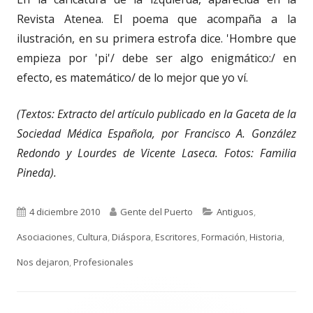
Revista Atenea. El poema que acompaña a la
ilustración, en su primera estrofa dice. 'Hombre que
empieza por 'pi'/ debe ser algo enigmático:/ en
efecto, es matemático/ de lo mejor que yo ví.
(Textos: Extracto del artículo publicado en la Gaceta de la
Sociedad Médica Española, por Francisco A. González
Redondo y Lourdes de Vicente Laseca. Fotos: Familia
Pineda).
Publicado
Autor
Categorías
4 diciembre 2010
Gente del Puerto
Antiguos
,
el
Asociaciones
,
Cultura
,
Diáspora
,
Escritores
,
Formación
,
Historia
,
Nos dejaron
,
Profesionales