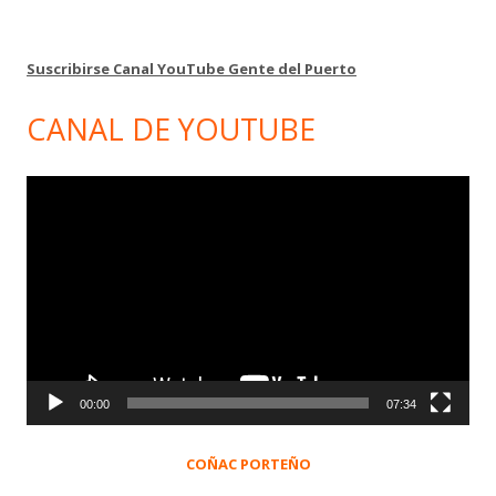
Suscribirse Canal YouTube Gente del Puerto
CANAL DE YOUTUBE
Reproductor
de
vídeo
00:00
07:34
COÑAC PORTEÑO