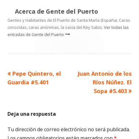
Acerca de
Gente del Puerto
Gentes y Habitantes de El Puerto de Santa María (España). Caras
conocidas, caras anónimas, la savia del Rey Sabio.
Ver todas las
entradas de Gente del Puerto
Artículo
Artículo
Pepe Quintero, el
Juan Antonio de los
Navegación
anterior
siguiente
Guardia #5.401
Ríos Núñez. El
de
Sopa #5.403
entradas
Deja una respuesta
Tu dirección de correo electrónico no será publicada.
Los campos obligatorios están marcados con
*