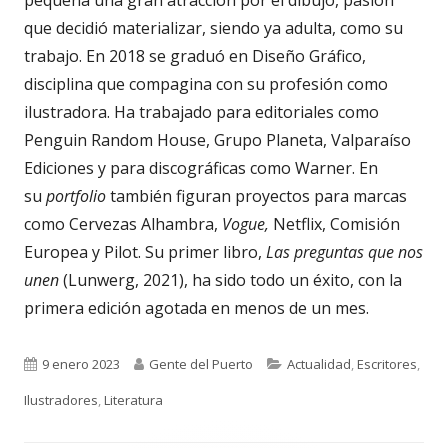
que decidió materializar, siendo ya adulta, como su
trabajo. En 2018 se graduó en Diseño Gráfico,
disciplina que compagina con su profesión como
ilustradora. Ha trabajado para editoriales como
Penguin Random House, Grupo Planeta, Valparaíso
Ediciones y para discográficas como Warner. En
su
portfolio
también figuran proyectos para marcas
como Cervezas Alhambra,
Vogue,
Netflix, Comisión
Europea y Pilot. Su primer libro,
Las preguntas que nos
unen
(Lunwerg, 2021), ha sido todo un éxito, con la
primera edición agotada en menos de un mes.
Publicado
Autor
Categorías
9 enero 2023
Gente del Puerto
Actualidad
,
Escritores
,
el
Ilustradores
,
Literatura