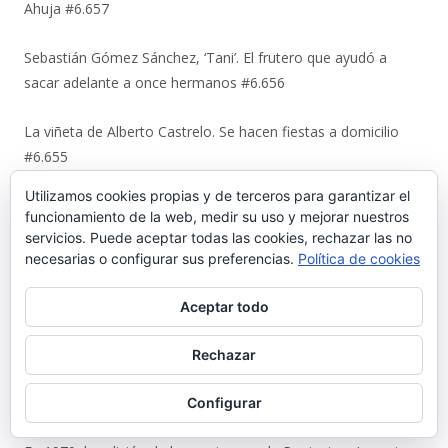
Ahuja #6.657
Sebastián Gómez Sánchez, ‘Tani’. El frutero que ayudó a
sacar adelante a once hermanos #6.656
La viñeta de Alberto Castrelo. Se hacen fiestas a domicilio
#6.655
Utilizamos cookies propias y de terceros para garantizar el
Cuando «el Pavirri» llevaba a El Puerto en la garganta #6.654
funcionamiento de la web, medir su uso y mejorar nuestros
servicios. Puede aceptar todas las cookies, rechazar las no
Luis Suárez Ávila y Pepita Lena: una tertulia de 2004 sobre el
necesarias o configurar sus preferencias.
Política de cookies
centro histórico que El Puerto estaba perdiendo #6.653
Aceptar todo
Urbaluz, cuando El Puerto se vistió la americana #6.652
Rechazar
Los últimos coletazos de una enseñanza basada en el miedo
#6.651
Configurar