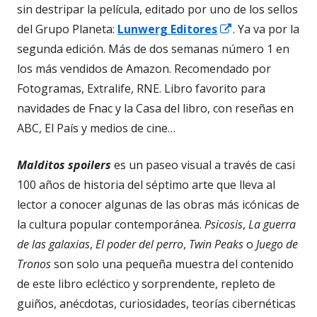
sin destripar la película, editado por uno de los sellos
Abrir
del Grupo Planeta:
Lunwerg Editores
. Ya va por la
en
segunda edición. Más de dos semanas número 1 en
una
los más vendidos de Amazon. Recomendado por
ventana
Fotogramas, Extralife, RNE. Libro favorito para
nueva
navidades de Fnac y la Casa del libro, con reseñas en
ABC, El País y medios de cine…
Malditos spoilers
es un paseo visual a través de casi
100 años de historia del séptimo arte que lleva al
lector a conocer algunas de las obras más icónicas de
la cultura popular contemporánea.
Psicosis
,
La guerra
de las galaxias
,
El poder del perro
,
Twin Peaks
o
Juego de
Tronos
son solo una pequeña muestra del contenido
de este libro ecléctico y sorprendente, repleto de
guiños, anécdotas, curiosidades, teorías cibernéticas