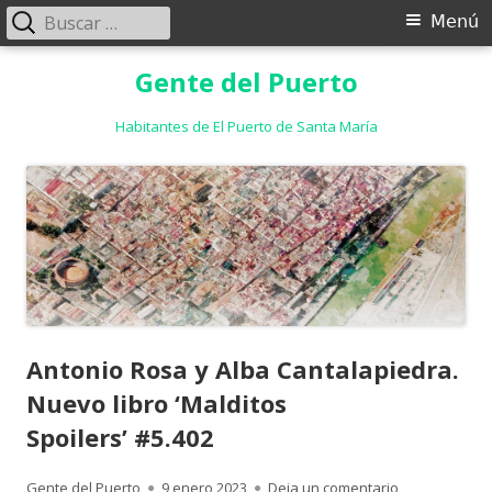
Buscar:
Menú
Menú
principal
Saltar
Gente del Puerto
al
contenido
Habitantes de El Puerto de Santa María
Antonio Rosa y Alba Cantalapiedra.
Nuevo libro ‘Malditos
Spoilers’ #5.402
Autor
Publicado
para Antonio R
Gente del Puerto
9 enero 2023
Deja un comentario