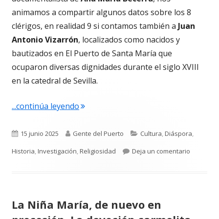
animamos a compartir algunos datos sobre los 8
clérigos, en realidad 9 si contamos también a
Juan
Antonio Vizarrón
, localizados como nacidos y
bautizados en El Puerto de Santa María que
ocuparon diversas dignidades durante el siglo XVIII
en la catedral de Sevilla.
"Hijos de El Puerto, voces del altar en l
...continúa leyendo
Publicado
Autor
Categorías
15 junio 2025
Gente del Puerto
Cultura
,
Diáspora
,
el
para Hijos
Historia
,
Investigación
,
Religiosidad
Deja un comentario
La Niña María, de nuevo en