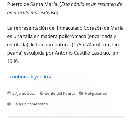
Puerto de Santa María. [
Esta nótula es un resumen de
un artículo más extenso
]
La representación del Inmaculado Corazón de María
es una talla en madera policromada (encarnada y
estofada) de tamaño natural (175 x 74 x 60 cm., sin
peana) esculpida por Antonio Castillo Lastrucci en
1946.
"Lo que no sabías del Corazón de Marí
...continúa leyendo
Publicado
Autor
Categorías
27 junio 2025
Gente del Puerto
Religiosidad
el
para Lo que no sabías del Corazón de María en
Deja un comentario