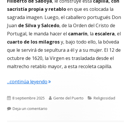
Filiberto de Saboya
, le construye esta
capilla, con
sacristía propia y retablo
en que es colocada la
sagrada imagen. Luego, el caballero portugués Don
Juan
de Silva y Salcedo
, de la Orden del Cristo de
Portugal, le manda hacer el
camarín
, la
escalera
, el
cuarto de los milagros
y, bajo todo ello, la bóveda
que le servirá de sepultura a él y a su mujer. El 12 de
octubre de 1620, la Virgen es trasladada desde el
maltrecho retablo mayor, a esta recoleta capilla.
"Desde el camarín de la Virgen de los 
...continúa leyendo
Publicado
Autor
Categorías
8 septiembre 2025
Gente del Puerto
Religiosidad
el
para Desde el camarín de la Virgen de los Mila
Deja un comentario