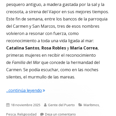
pesquero antiguo, a madera gastada por la sal y la
creosota, a sirena del Vapor en sus mejores tiempos.
Este fin de semana, entre los bancos de la parroquia
del Carmen y San Marcos, tres de esos nombres
volvieron a resonar con fuerza, como
reconocimiento a toda una vida ligada al mar:
Catalina Santos
,
Rosa Robles
y
María Correa
,
primeras mujeres en recibir el reconocimiento
de
Familia del Mar
que concede la hermandad del
Carmen. Se podía escuchar, como en las noches
silentes, el murmullo de las mareas.
"Catalina, Rosa y María. Tres mareas 
...continúa leyendo
Publicado
Autor
Categorías
18 noviembre 2025
Gente del Puerto
Marítimos
,
el
para Catalina, Rosa y Ma
Pesca
,
Religiosidad
Deja un comentario