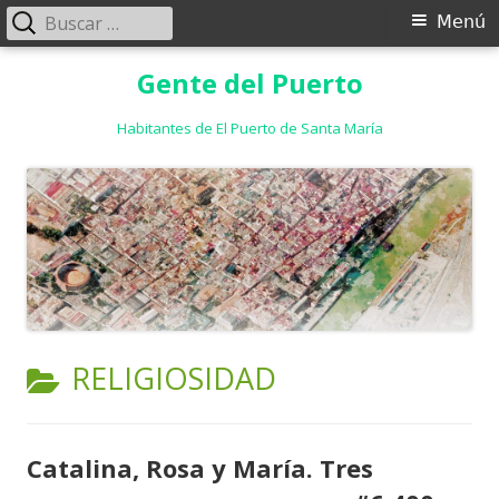
Buscar:
Menú
Menú
principal
Saltar
Gente del Puerto
al
contenido
Habitantes de El Puerto de Santa María
CATEGORÍA:
RELIGIOSIDAD
Catalina, Rosa y María. Tres