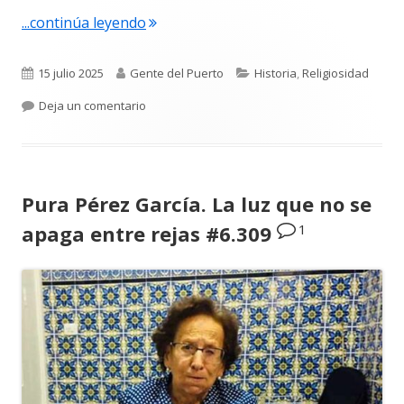
"Francisco Andrés Gallardo. “Aquel mu
...continúa leyendo
Publicado
Autor
Categorías
15 julio 2025
Gente del Puerto
Historia
,
Religiosidad
el
para Francisco Andrés Gallardo. “Aquel muelle
Deja un comentario
Pura Pérez García. La luz que no se
1
apaga entre rejas #6.309