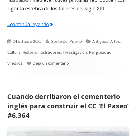
ilustración medieval, cuyas pinturas reproducen con
rigor la estética de los talleres del siglo XIII.
"El Cancionero del Puerto por vez pri
...continúa leyendo
Publicado
Autor
Categorías
24 octubre 2025
Gente del Puerto
Antiguos
,
Artes
,
el
Cultura
,
Historia
,
Ilustradores
,
Investigación
,
Religiosidad
,
para El Cancionero del Puerto por ve
Vínculos
Deja un comentario
Cuando derribaron el cementerio
inglés para construir el CC ‘El Paseo’
#6.364