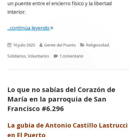
un puente entre el encierro físico y la libertad
interior.
"Pura Pérez García. La luz que no se a
...continúa leyendo
Publicado
Autor
Categorías
10 julio 2025
Gente del Puerto
Religiosidad
,
el
en Pura Pérez García. La luz
Solidarios
,
Voluntarios
1 comentario
Lo que no sabías del Corazón de
María en la parroquia de San
Francisco #6.296
La gubia de Antonio Castillo Lastrucci
en El Puerto