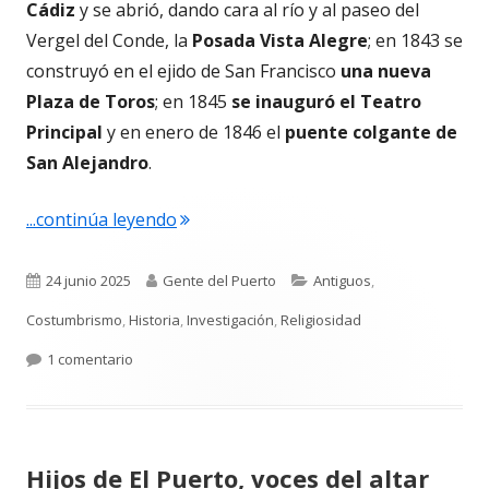
Cádiz
y se abrió, dando cara al río y al paseo del
Vergel del Conde, la
Posada Vista Alegre
; en 1843 se
construyó en el ejido de San Francisco
una nueva
Plaza de Toros
; en 1845
se inauguró el Teatro
Principal
y en enero de 1846 el
puente colgante de
San Alejandro
.
"Las fogatas de San Juan en el Guadal
...continúa leyendo
Publicado
Autor
Categorías
24 junio 2025
Gente del Puerto
Antiguos
,
el
Costumbrismo
,
Historia
,
Investigación
,
Religiosidad
en Las fogatas de San Juan en el Guadalete #6.293
1 comentario
Hijos de El Puerto, voces del altar