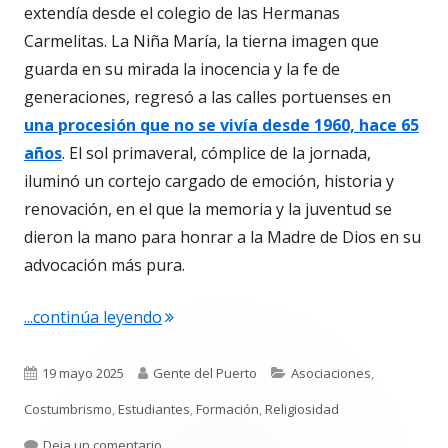
extendía desde el colegio de las Hermanas
Carmelitas. La Niña María, la tierna imagen que
guarda en su mirada la inocencia y la fe de
generaciones, regresó a las calles portuenses en
una procesión que no se vivía desde 1960, hace 65
años
. El sol primaveral, cómplice de la jornada,
iluminó un cortejo cargado de emoción, historia y
renovación, en el que la memoria y la juventud se
dieron la mano para honrar a la Madre de Dios en su
advocación más pura.
"La Niña María, de nuevo en procesión
...continúa leyendo
Publicado
Autor
Categorías
19 mayo 2025
Gente del Puerto
Asociaciones
,
el
Costumbrismo
,
Estudiantes
,
Formación
,
Religiosidad
para La Niña María, de nuevo en procesión. La 
Deja un comentario