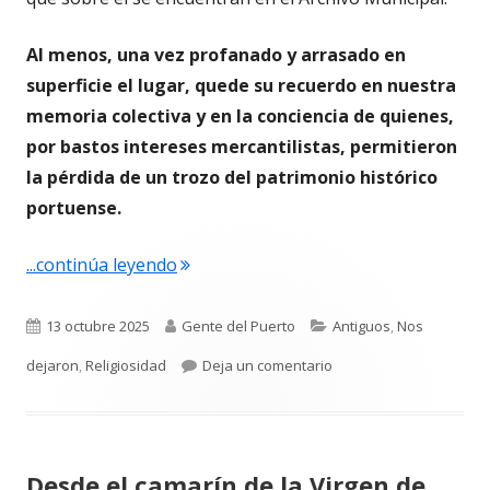
Al menos, una vez profanado y arrasado en
superficie el lugar, quede su recuerdo en nuestra
memoria colectiva y en la conciencia de quienes,
por bastos intereses mercantilistas, permitieron
la pérdida de un trozo del patrimonio histórico
portuense.
"Cuando derribaron el cementerio inglé
...continúa leyendo
Publicado
Autor
Categorías
13 octubre 2025
Gente del Puerto
Antiguos
,
Nos
el
para Cuando derribaron 
dejaron
,
Religiosidad
Deja un comentario
Desde el camarín de la Virgen de