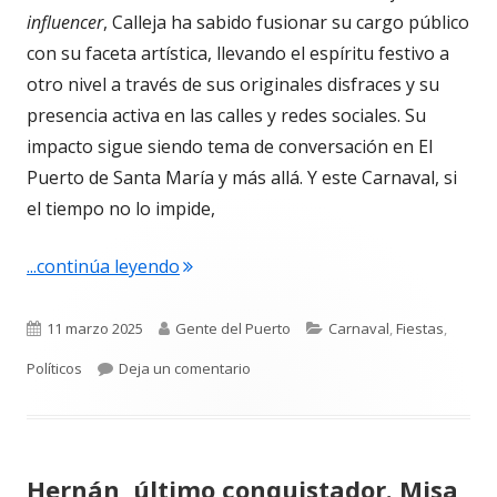
influencer
, Calleja ha sabido fusionar su cargo público
con su faceta artística, llevando el espíritu festivo a
otro nivel a través de sus originales disfraces y su
presencia activa en las calles y redes sociales. Su
impacto sigue siendo tema de conversación en El
Puerto de Santa María y más allá. Y este Carnaval, si
el tiempo no lo impide,
"David Calleja: El concejal influencer 
...continúa leyendo
Publicado
Autor
Categorías
11 marzo 2025
Gente del Puerto
Carnaval
,
Fiestas
,
el
para David Calleja: El concejal influ
Políticos
Deja un comentario
Hernán, último conquistador. Misa