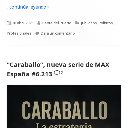
"Aurelio Sánchez Ramos. La elegancia d
...continúa leyendo
Publicado
Autor
Categorías
18 abril 2025
Gente del Puerto
Jubilosos
,
Políticos
,
el
para Aurelio Sánchez Ramos. La
Profesionales
Deja un comentario
“Caraballo”, nueva serie de MAX
2
España #6.213