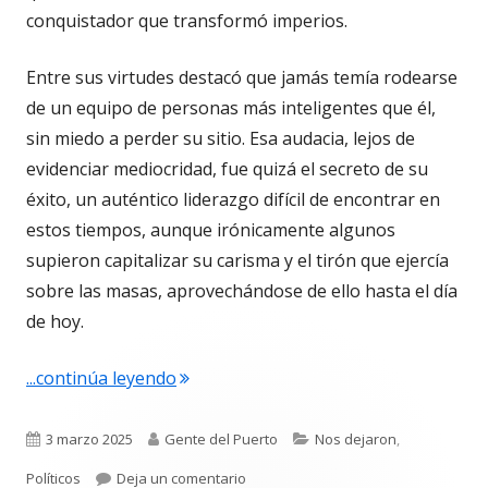
conquistador que transformó imperios.
Entre sus virtudes destacó que jamás temía rodearse
de un equipo de personas más inteligentes que él,
sin miedo a perder su sitio. Esa audacia, lejos de
evidenciar mediocridad, fue quizá el secreto de su
éxito, un auténtico liderazgo difícil de encontrar en
estos tiempos, aunque irónicamente algunos
supieron capitalizar su carisma y el tirón que ejercía
sobre las masas, aprovechándose de ello hasta el día
de hoy.
"Hernán, último conquistador. Misa d
...continúa leyendo
Publicado
Autor
Categorías
3 marzo 2025
Gente del Puerto
Nos dejaron
,
el
para Hernán, último conquistador. M
Políticos
Deja un comentario