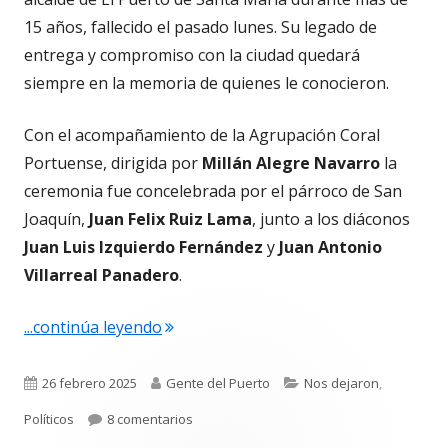
15 años, fallecido el pasado lunes. Su legado de
entrega y compromiso con la ciudad quedará
siempre en la memoria de quienes le conocieron.
Con el acompañamiento de la Agrupación Coral
Portuense, dirigida por
Millán Alegre Navarro
la
ceremonia fue concelebrada por el párroco de San
Joaquín,
Juan Felix Ruiz Lama
, junto a los diáconos
Juan Luis Izquierdo Fernández
y
Juan Antonio
Villarreal Panadero
.
"Hernán Díaz Cortés es despedido con
...continúa leyendo
Publicado
Autor
Categorías
26 febrero 2025
Gente del Puerto
Nos dejaron
,
el
en Hernán Díaz Cortés es despedido con 
Políticos
8 comentarios