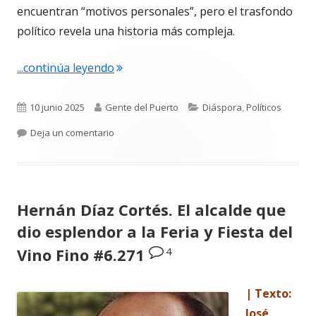
encuentran “motivos personales”, pero el trasfondo
político revela una historia más compleja.
"La portuense Ana Cristina Arévalo Be
...continúa leyendo
Publicado
Autor
Categorías
10 junio 2025
Gente del Puerto
Diáspora
,
Políticos
el
para La portuense Ana Cristina Arévalo Bernal 
Deja un comentario
Hernán Díaz Cortés. El alcalde que
dio esplendor a la Feria y Fiesta del
4
Vino Fino #6.271
| Texto:
José