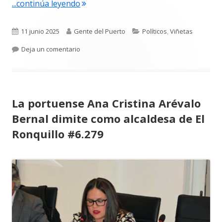
"La viñeta de Alberto Castrelo. El juego
...continúa leyendo
Publicado
Autor
Categorías
11 junio 2025
Gente del Puerto
Políticos
,
Viñetas
el
para La viñeta de Alberto Castrelo. El juego de l
Deja un comentario
La portuense Ana Cristina Arévalo
Bernal dimite como alcaldesa de El
Ronquillo #6.279