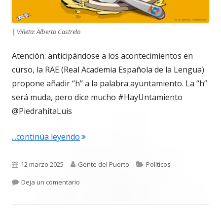
| Viñeta: Alberto Castrelo
Atención: anticipándose a los acontecimientos en
curso, la RAE (Real Academia Española de la Lengua)
propone añadir “h” a la palabra ayuntamiento. La “h”
será muda, pero dice mucho #HayUntamiento
@PiedrahitaLuis
"La viñeta de Alberto Castrelo. Hayun
...continúa leyendo
Publicado
Autor
Categorías
12 marzo 2025
Gente del Puerto
Políticos
el
para La viñeta de Alberto Castrelo. Hayuntamie
Deja un comentario