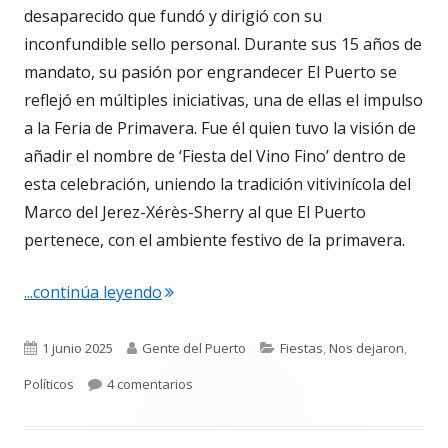
desaparecido que fundó y dirigió con su
inconfundible sello personal. Durante sus 15 años de
mandato, su pasión por engrandecer El Puerto se
reflejó en múltiples iniciativas, una de ellas el impulso
a la Feria de Primavera. Fue él quien tuvo la visión de
añadir el nombre de ‘Fiesta del Vino Fino’ dentro de
esta celebración, uniendo la tradición vitivinícola del
Marco del Jerez-Xérès-Sherry al que El Puerto
pertenece, con el ambiente festivo de la primavera.
"Hernán Díaz Cortés. El alcalde que dio
...continúa leyendo
Publicado
Autor
Categorías
1 junio 2025
Gente del Puerto
Fiestas
,
Nos dejaron
,
el
en Hernán Díaz Cortés. El alcalde que dio e
Políticos
4 comentarios