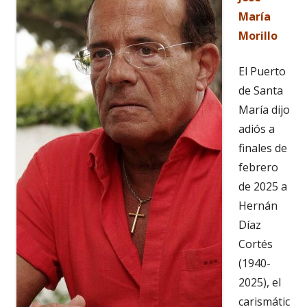
María
Morillo
El Puerto
de Santa
María dijo
adiós a
finales de
febrero
de 2025 a
Hernán
Díaz
Cortés
(1940-
2025), el
carismátic