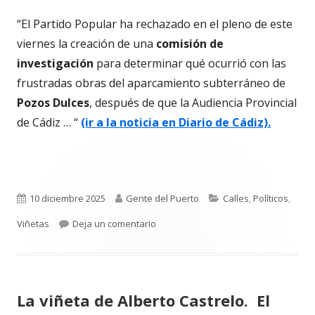
“El Partido Popular ha rechazado en el pleno de este
viernes la creación de una
comisión de
investigación
para determinar qué ocurrió con las
frustradas obras del aparcamiento subterráneo de
Pozos Dul
ces
, después de que la Audiencia Provincial
de Cádiz … “
(ir a la noticia en Diario de Cádiz).
Publicado
Autor
Categorías
10 diciembre 2025
Gente del Puerto
Calles
,
Políticos
,
el
para La viñeta de Alberto Castrelo. C
Viñetas
Deja un comentario
La viñeta de Alberto Castrelo. El