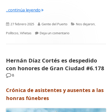
"La viñeta de Alberto Castrelo. Las lu
...continúa leyendo
Publicado
Autor
Categorías
27 febrero 2025
Gente del Puerto
Nos dejaron
,
el
para La viñeta de Alberto C
Políticos
,
Viñetas
Deja un comentario
Hernán Díaz Cortés es despedido
con honores de Gran Ciudad #6.178
8
Crónica de asistentes y ausentes a las
honras fúnebres