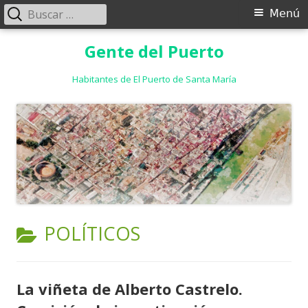
Buscar:
Menú
Menú
principal
Saltar
Gente del Puerto
al
contenido
Habitantes de El Puerto de Santa María
CATEGORÍA:
POLÍTICOS
La viñeta de Alberto Castrelo.