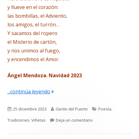
y llueve en el corazón:
las bombillas, el Adviento,
los amigos, el turrón…
Y sacamos del ropero
el Misterio de cartón,
y nos unimos al fuego,
y encendimos el Amor.
Ángel Mendoza. Navidad 2023
"Feliz Navidad #5.752"
...continúa leyendo
Publicado
Autor
Categorías
25 diciembre 2023
Gente del Puerto
Poesía
,
el
para Feliz Navidad #5.75
Tradiciones
,
Viñetas
Deja un comentario