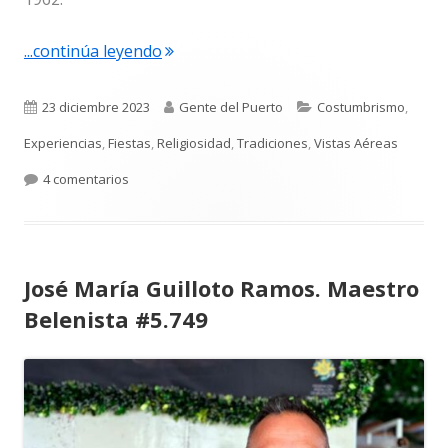
"Últimas Navidades en Doctor Palou, 1
...continúa leyendo
Publicado
Autor
Categorías
23 diciembre 2023
Gente del Puerto
Costumbrismo
,
el
Experiencias
,
Fiestas
,
Religiosidad
,
Tradiciones
,
Vistas Aéreas
en Últimas Navidades en Doctor Palou, 13. (1973-1974
4 comentarios
José María Guilloto Ramos. Maestro
Belenista #5.749