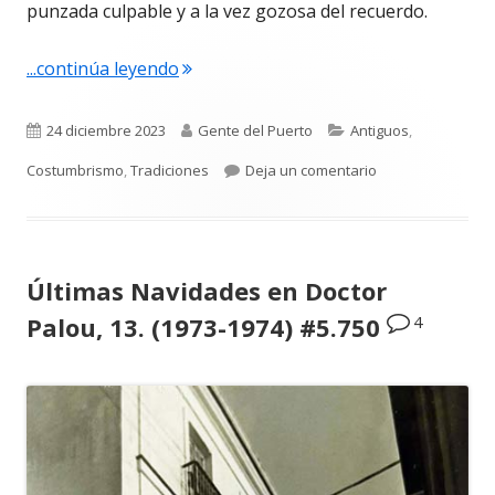
punzada culpable y a la vez gozosa del recuerdo.
"La Aurora. Por Pepe Mendoza #5.751
...continúa leyendo
Publicado
Autor
Categorías
24 diciembre 2023
Gente del Puerto
Antiguos
,
el
para La Aurora. 
Costumbrismo
,
Tradiciones
Deja un comentario
Últimas Navidades en Doctor
4
Palou, 13. (1973-1974) #5.750