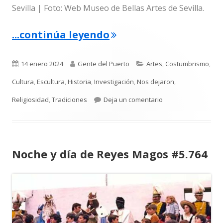
Sevilla | Foto: Web Museo de Bellas Artes de Sevilla.
"La imagen de san Juan
...continúa leyendo
Publicado
Autor
Categorías
14 enero 2024
Gente del Puerto
Artes
,
Costumbrismo
,
el
Cultura
,
Escultura
,
Historia
,
Investigación
,
Nos dejaron
,
para La imagen de s
Religiosidad
,
Tradiciones
Deja un comentario
Noche y día de Reyes Magos #5.764