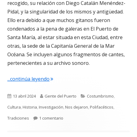
recogido, su relación con Diego Catalán Menéndez-
Pidal, y la singularidad de los mismos y antigüedad.
Ello era debido a que muchos gitanos fueron
condenados a la pena de galeras en El Puerto de
Santa María, al estar situada en esta Ciudad, entre
otras, la sede de la Capitanía General de la Mar
Océana. Se incluyen algunos fragmentos de cantes,
pertenecientes a su archivo sonoro.
"Luis Suárez Ávila. El Romancero Gitano
...continúa leyendo
Publicado
Autor
Categorías
13 abril 2024
Gente del Puerto
Costumbrismo
,
el
Cultura
,
Historia
,
Investigación
,
Nos dejaron
,
Polifacéticos
,
en Luis Suárez Ávila. El Romancero Gitano
Tradiciones
1 comentario