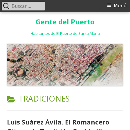
Buscar:
Menú
Menú
principal
Saltar
Gente del Puerto
al
contenido
Habitantes de El Puerto de Santa María
CATEGORÍA:
TRADICIONES
Luis Suárez Ávila. El Romancero