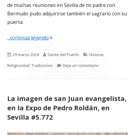
de muchas reuniones en Sevilla de mi padre con
Bermudo pudo adquirirse también el sagrario con su
puerta.
"La capilla del Nazareno o de los Encis
...continúa leyendo
Publicado
Autor
Categorías
29 marzo 2024
Gente del Puerto
Historia
,
el
para La capilla del 
Religiosidad
,
Tradiciones
Deja un comentario
La imagen de san Juan evangelista,
en la Expo de Pedro Roldán, en
Sevilla #5.772