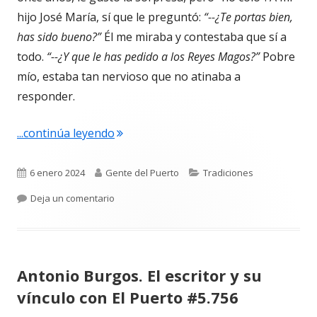
hijo José María, sí que le preguntó:
“--¿Te portas bien,
has sido bueno?”
Él me miraba y contestaba que sí a
todo.
“--¿Y que le has pedido a los Reyes Magos?”
Pobre
mío, estaba tan nervioso que no atinaba a
responder.
"Noche y día de Reyes Magos #5.764"
...continúa leyendo
Publicado
Autor
Categorías
6 enero 2024
Gente del Puerto
Tradiciones
el
para Noche y día de Reyes Magos #5.764
Deja un comentario
Antonio Burgos. El escritor y su
vínculo con El Puerto #5.756