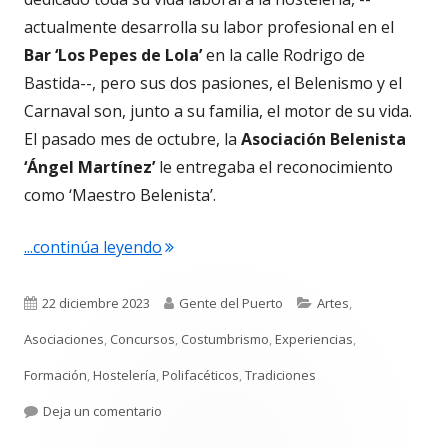
actualmente desarrolla su labor profesional en el
Bar ‘Los Pepes de Lola’
en la calle Rodrigo de
Bastida--, pero sus dos pasiones, el Belenismo y el
Carnaval son, junto a su familia, el motor de su vida.
El pasado mes de octubre, la
Asociación Belenista
‘Ángel Martínez’
le entregaba el reconocimiento
como ‘Maestro Belenista’.
"José María Guilloto Ramos. Maestro B
...continúa leyendo
Publicado
Autor
Categorías
22 diciembre 2023
Gente del Puerto
Artes
,
el
Asociaciones
,
Concursos
,
Costumbrismo
,
Experiencias
,
Formación
,
Hostelería
,
Polifacéticos
,
Tradiciones
para José María Guilloto Ramos. Maestro Belen
Deja un comentario