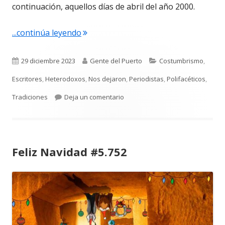
continuación, aquellos días de abril del año 2000.
"Antonio Burgos. El escritor y su vínc
...continúa leyendo
Publicado
Autor
Categorías
29 diciembre 2023
Gente del Puerto
Costumbrismo
,
el
Escritores
,
Heterodoxos
,
Nos dejaron
,
Periodistas
,
Polifacéticos
,
para Antonio Burgos. El escritor y
Tradiciones
Deja un comentario
Feliz Navidad #5.752