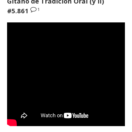
Gitano de Tradición Oral (y II)
1
#5.861