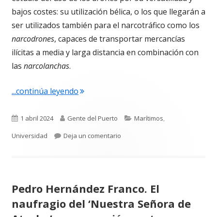
bajos costes: su utilización bélica, o los que llegarán a
ser utilizados también para el narcotráfico como los
narcodrones
, capaces de transportar mercancías
ilícitas a media y larga distancia en combinación con
las
narcolanchas
.
"Emilio Rodríguez Díaz. “Drones: la am
...continúa leyendo
Publicado
Autor
Categorías
1 abril 2024
Gente del Puerto
Marítimos
,
el
para Emilio Rodríguez Díaz. “Dro
Universidad
Deja un comentario
Pedro Hernández Franco. El
naufragio del ‘Nuestra Señora de