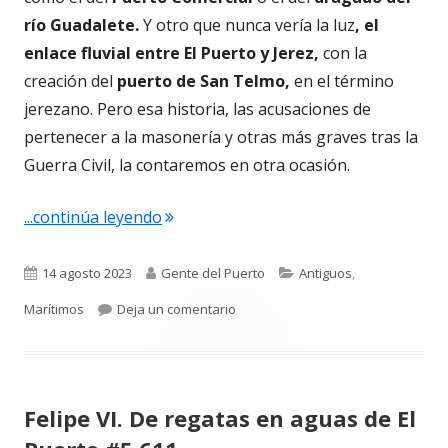
río Guadalete.
Y otro que nunca vería la luz
,
el
enlace fluvial entre El Puerto y Jerez,
con la
creación del
puerto de San Telmo,
en el término
jerezano. Pero esa historia, las acusaciones de
pertenecer a la masonería y otras más graves tras la
Guerra Civil, la contaremos en otra ocasión.
"Juan Machimbarrena Aguirrebengoa. 
...continúa leyendo
Publicado
Autor
Categorías
14 agosto 2023
Gente del Puerto
Antiguos
,
el
para Juan Machimbarrena Aguirrebe
Marítimos
Deja un comentario
Felipe VI. De regatas en aguas de El