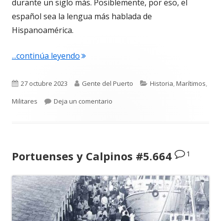
durante un siglo más. Posiblemente, por eso, el
español sea la lengua más hablada de
Hispanoamérica.
"Patricio Poullet Brea. Se descubre u
...continúa leyendo
Publicado
Autor
Categorías
27 octubre 2023
Gente del Puerto
Historia
,
Marítimos
,
el
para Patricio Poullet Brea. Se des
Militares
Deja un comentario
1
Portuenses y Calpinos #5.664