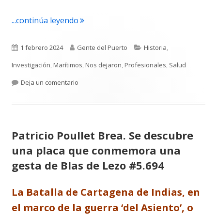
"Francisco Leandro de Vega. Médico #
...continúa leyendo
Publicado
Autor
Categorías
1 febrero 2024
Gente del Puerto
Historia
,
el
Investigación
,
Marítimos
,
Nos dejaron
,
Profesionales
,
Salud
para Francisco Leandro de Vega. Médico #5.79
Deja un comentario
Patricio Poullet Brea. Se descubre
una placa que conmemora una
gesta de Blas de Lezo #5.694
La Batalla de Cartagena de Indias, en
el marco de la guerra ‘del Asiento’, o