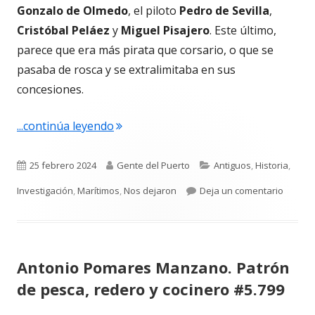
Gonzalo de Olmedo
, el piloto
Pedro de Sevilla
,
Cristóbal Peláez
y
Miguel Pisajero
. Este último,
parece que era más pirata que corsario, o que se
pasaba de rosca y se extralimitaba en sus
concesiones.
"Corsarios y piratas de El Puerto de S
...continúa leyendo
Publicado
Autor
Categorías
25 febrero 2024
Gente del Puerto
Antiguos
,
Historia
,
el
para Co
Investigación
,
Marítimos
,
Nos dejaron
Deja un comentario
Antonio Pomares Manzano. Patrón
de pesca, redero y cocinero #5.799