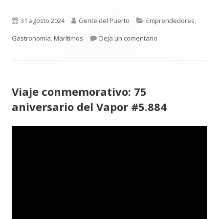
Publicado
Autor
Categorías
31 agosto 2024
Gente del Puerto
Emprendedores
,
el
para Kingfish Iberia 
Gastronomía
,
Marítimos
Deja un comentario
Viaje conmemorativo: 75
aniversario del Vapor #5.884