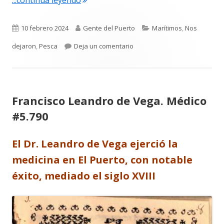
Publicado
Autor
Categorías
10 febrero 2024
Gente del Puerto
Marítimos
,
Nos
el
para Antonio Pomares Manzano
dejaron
,
Pesca
Deja un comentario
Francisco Leandro de Vega. Médico
#5.790
El Dr. Leandro de Vega ejerció la
medicina en El Puerto, con notable
éxito, mediado el siglo XVIII