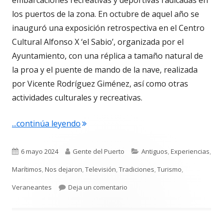
los puertos de la zona. En octubre de aquel año se
inauguró una exposición retrospectiva en el Centro
Cultural Alfonso X ‘el Sabio’, organizada por el
Ayuntamiento, con una réplica a tamaño natural de
la proa y el puente de mando de la nave, realizada
por Vicente Rodríguez Giménez, así como otras
actividades culturales y recreativas.
"Viaje conmemorativo: 75 aniversario 
...continúa leyendo
Publicado
Autor
Categorías
6 mayo 2024
Gente del Puerto
Antiguos
,
Experiencias
,
el
Marítimos
,
Nos dejaron
,
Televisión
,
Tradiciones
,
Turismo
,
para Viaje conmemorativo: 75 a
Veraneantes
Deja un comentario