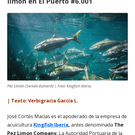
limón en El Puerto #6.001
Pez Limón (Seriola dumerili) | Foto: Kingfish Iberia.
| Texto: Verbigracia García L.
José Cortés Macías es el apoderado de la empresa de
acuicultura
Kingfish Iberia
,
antes denominada
The
Pez Limon Company.
La Autoridad Portuaria de la