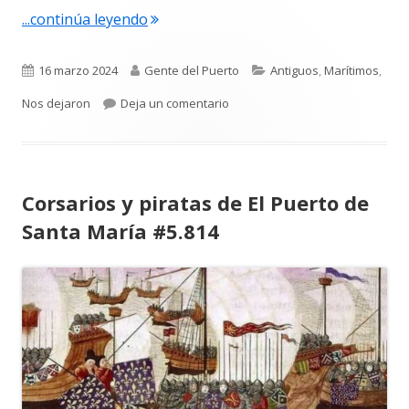
"Pedro Hernández Franco. El naufragi
...continúa leyendo
Publicado
Autor
Categorías
16 marzo 2024
Gente del Puerto
Antiguos
,
Marítimos
,
el
para Pedro Hernández Franco. El
Nos dejaron
Deja un comentario
Corsarios y piratas de El Puerto de
Santa María #5.814