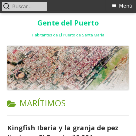
Buscar:
Menú
Menú
principal
Saltar
Gente del Puerto
al
contenido
Habitantes de El Puerto de Santa María
CATEGORÍA:
MARÍTIMOS
Kingfish Iberia y la granja de pez