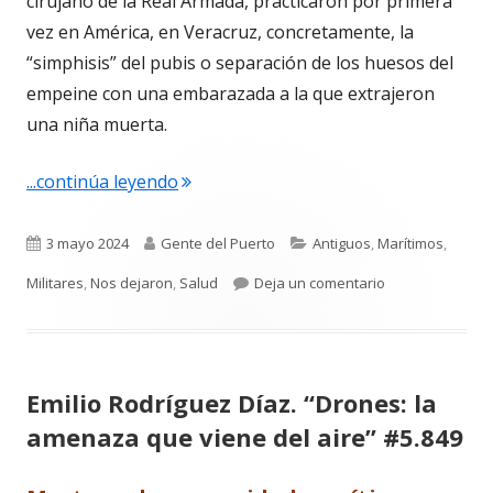
cirujano de la Real Armada, practicaron por primera
vez en América, en Veracruz, concretamente, la
“simphisis” del pubis o separación de los huesos del
empeine con una embarazada a la que extrajeron
una niña muerta.
"Francisco de Paula Hernández. Ciruja
...continúa leyendo
Publicado
Autor
Categorías
3 mayo 2024
Gente del Puerto
Antiguos
,
Marítimos
,
el
para Francisco 
Militares
,
Nos dejaron
,
Salud
Deja un comentario
Emilio Rodríguez Díaz. “Drones: la
amenaza que viene del aire” #5.849