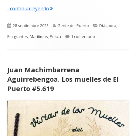
"Portuenses y Calpinos #5.664"
...continúa leyendo
Publicado
Autor
Categorías
28 septiembre 2023
Gente del Puerto
Diáspora
,
el
en Portuenses y Calpi
Emigrantes
,
Marítimos
,
Pesca
1 comentario
Juan Machimbarrena
Aguirrebengoa. Los muelles de El
Puerto #5.619