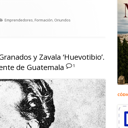
Sánchez Alonzo. Diseñadora de joyas"
Categorías
Emprendedores
,
Formación
,
Oriundos
 Sánchez Alonzo. Diseñadora de joyas
Granados y Zavala ‘Huevotibio’.
dente de Guatemala
1
CÓDI