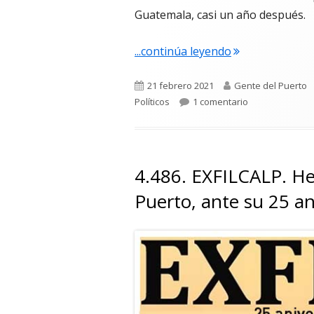
Guatemala, casi un año después.
"4.628. Miguel 
...continúa leyendo
Publicado
Autor
21 febrero 2021
Gente del Puerto
el
en 4.628. Migue
Políticos
1 comentario
4.486. EXFILCALP. He
Puerto, ante su 25 an