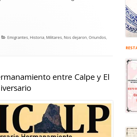
García Granados y Zavala ‘Huevotibio’. Un portuense, presid
Categorías
Emigrantes
,
Historia
,
Militares
,
Nos dejaron
,
Oriundos
,
l García Granados y Zavala ‘Huevotibio’. Un portuense, presidente de Gu
REST
rmanamiento entre Calpe y El
iversario