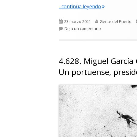
"4.661. Blanca 
...continúa leyendo
Publicado
Autor
23 marzo 2021
Gente del Puerto
el
para 4.661. Blanca
Deja un comentario
4.628. Miguel García 
Un portuense, presi