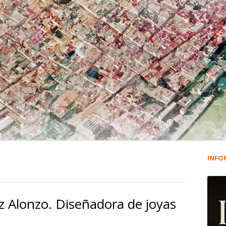
INFO
Ba
lat
z Alonzo. Diseñadora de joyas
pri