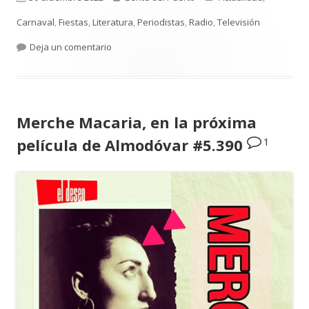
el
Carnaval
,
Fiestas
,
Literatura
,
Periodistas
,
Radio
,
Televisión
para Barragán y Casal. Nuevo libro ‘Generación
Deja un comentario
Merche Macaria, en la próxima
1
película de Almodóvar #5.390