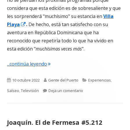
no se pierdan los próximas programas porque
considera que esta edición es de sobresaliente y que
les sorprenderá "muchísimo" su estancia en
Villa
Abrir
Playa
.
De hecho, está tan satisfecho con su
en
aventura en República Dominicana que ha
una
reconocido que repetiría todo lo que ha vivido en
ventana
esta edición "
muchísimas veces más
".
nueva
"Hugo paz. “A ‘La isla de las tentacion
...continúa leyendo
Publicado
Autor
Categorías
10 octubre 2022
Gente del Puerto
Experiencias
,
el
para Hugo paz. “A ‘La isla 
Salseo
,
Televisión
Deja un comentario
Joaquín. El de Fermesa #5.212