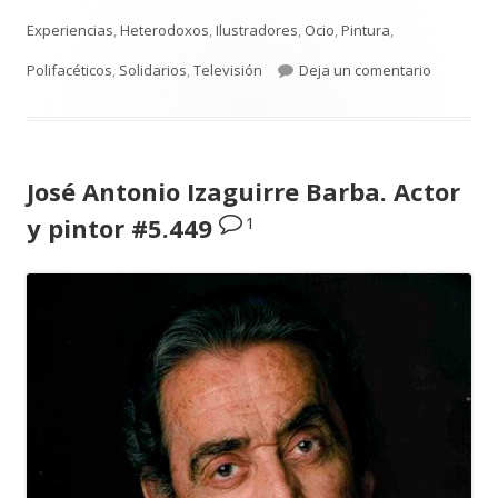
el
Experiencias
,
Heterodoxos
,
Ilustradores
,
Ocio
,
Pintura
,
para Juan
Polifacéticos
,
Solidarios
,
Televisión
Deja un comentario
José Antonio Izaguirre Barba. Actor
1
y pintor #5.449