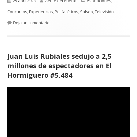
Publicado
Autor
Categorías
25 abril 2023
Gente del Puerto
Asociaciones
,
el
Concursos
,
Experiencias
,
Polifacéticos
,
Salseo
,
Televisión
para Clara Navas Lora. ¿La imaginas como Miss
Deja un comentario
Juan Luis Rubiales sedujo a 2,5
millones de espectadores en El
Hormiguero #5.484