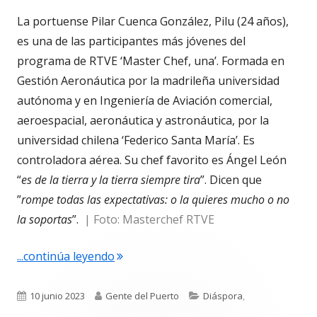
La portuense Pilar Cuenca González, Pilu (24 años),
es una de las participantes más jóvenes del
programa de RTVE ‘Master Chef, una’. Formada en
Gestión Aeronáutica por la madrileña universidad
autónoma y en Ingeniería de Aviación comercial,
aeroespacial, aeronáutica y astronáutica, por la
universidad chilena ‘Federico Santa María’. Es
controladora aérea. Su chef favorito es Ángel León
“
es de la tierra y la tierra siempre tira
”. Dicen que
”
rompe todas las expectativas: o la quieres mucho o no
la soportas
”.
| Foto: Masterchef RTVE
"Pilar Cuenca González. Pilu, la cont
...continúa leyendo
Publicado
Autor
Categorías
10 junio 2023
Gente del Puerto
Diáspora
,