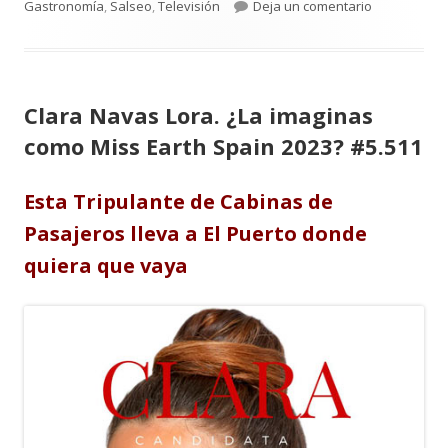
el
para Pilar C
Gastronomía
,
Salseo
,
Televisión
Deja un comentario
Clara Navas Lora. ¿La imaginas
como Miss Earth Spain 2023? #5.511
Esta Tripulante de Cabinas de
Pasajeros lleva a El Puerto donde
quiera que vaya