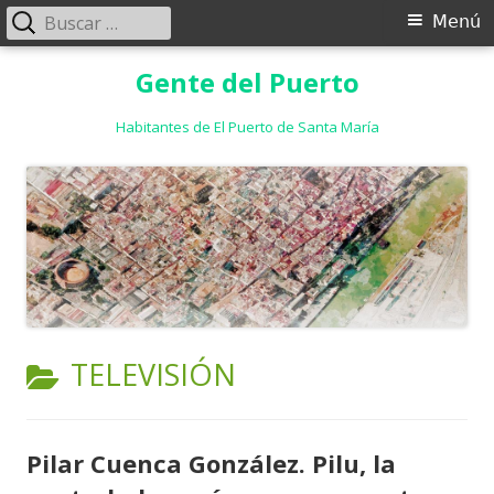
Buscar:
Menú
Menú
principal
Saltar
Gente del Puerto
al
contenido
Habitantes de El Puerto de Santa María
CATEGORÍA:
TELEVISIÓN
Pilar Cuenca González. Pilu, la