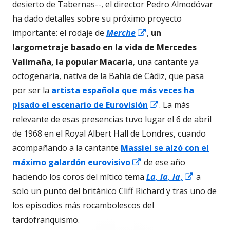
venta
desierto de Tabernas--, el director Pedro Almodóvar
nueva
ha dado detalles sobre su próximo proyecto
Abrir
importante: el rodaje de
Merche
,
un
en
largometraje basado en la vida de
Mercedes
una
Valimaña, la popular Macaria
, una cantante ya
ventana
octogenaria, nativa de la Bahía de Cádiz, que pasa
nueva
por ser la
artista española que más veces ha
Abrir
pisado el escenario de Eurovisión
. La más
en
relevante de esas presencias tuvo lugar el 6 de abril
una
de 1968 en el Royal Albert Hall de Londres, cuando
ventana
acompañando a la cantante
Massiel se alzó con el
Abrir
nueva
máximo galardón eurovisivo
de ese año
en
Abrir
haciendo los coros del mítico tema
La, la, la
,
a
una
en
solo un punto del británico Cliff Richard y tras uno de
ventana
una
los episodios más rocambolescos del
nueva
ventana
tardofranquismo.