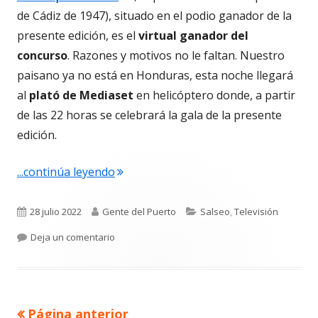
en
de Cádiz de 1947), situado en el podio ganador de la
una
presente edición, es el
virtual ganador del
ventana
concurso
. Razones y motivos no le faltan. Nuestro
nueva
paisano ya no está en Honduras, esta noche llegará
al
plató de Mediaset
en helicóptero donde, a partir
de las 22 horas se celebrará la gala de la presente
edición.
"Alejandro Nieto, ganador de ‘Supervi
...continúa leyendo
Publicado
Autor
Categorías
28 julio 2022
Gente del Puerto
Salseo
,
Televisión
el
para Alejandro Nieto, ganador de ‘Supervivien
Deja un comentario
Página anterior