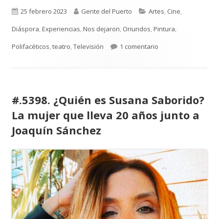
Publicado
Autor
Categorías
25 febrero 2023
Gente del Puerto
Artes
,
Cine
,
el
Diáspora
,
Experiencias
,
Nos dejaron
,
Oriundos
,
Pintura
,
en José Antonio Izagu
Polifacéticos
,
teatro
,
Televisión
1 comentario
#.5398. ¿Quién es Susana Saborido?
La mujer que lleva 20 años junto a
Joaquín Sánchez