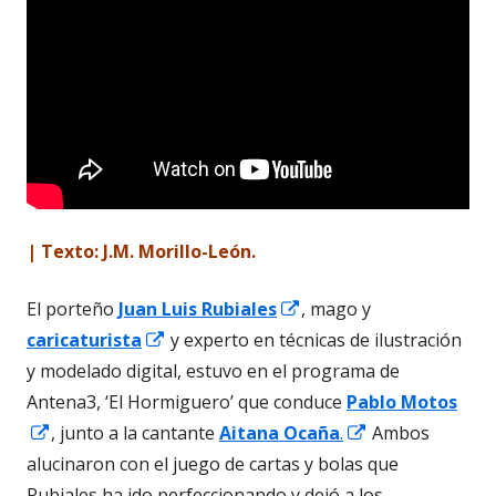
| Texto: J.M. Morillo-León.
Abrir
El porteño
Juan Luis Rubiales
, mago y
Abrir
en
caricaturista
y experto en técnicas de ilustración
en
una
y modelado digital, estuvo en el programa de
una
ventana
Antena3, ‘El Hormiguero’ que conduce
Pablo Motos
Abrir
ventana
nueva
Abrir
, junto a la cantante
Aitana Ocaña
.
Ambos
en
nueva
en
alucinaron con el juego de cartas y bolas que
una
una
Rubiales ha ido perfeccionando y dejó a los