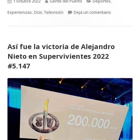
Publicado
Autor
Categorías
1 octubre 2022
Gente del Puerto
Deportes
,
el
para Joaquín. E
Experiencias
,
Ocio
,
Televisión
Deja un comentario
Así fue la victoria de Alejandro
Nieto en Supervivientes 2022
#5.147