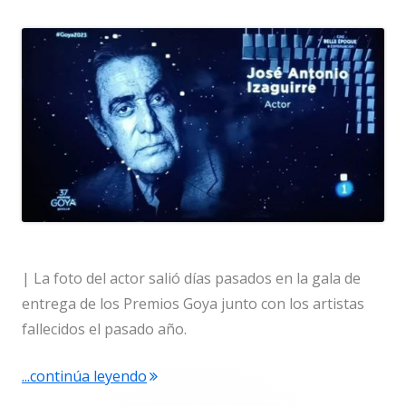
nueva
| La foto del actor salió días pasados en la gala de
entrega de los Premios Goya junto con los artistas
fallecidos el pasado año.
"José Antonio Izaguirre Barba. Actor y
...continúa leyendo