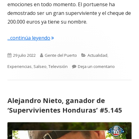
emociones en todo momento.
El portuense ha
demostrado ser un gran superviviente
y el cheque de
200.000 euros ya tiene su nombre.
"Así fue la victoria de Alejandro Niet
...continúa leyendo
Publicado
Autor
Categorías
29 julio 2022
Gente del Puerto
Actualidad
,
el
para Así fue 
Experiencias
,
Salseo
,
Televisión
Deja un comentario
Alejandro Nieto, ganador de
‘Supervivientes Honduras’ #5.145