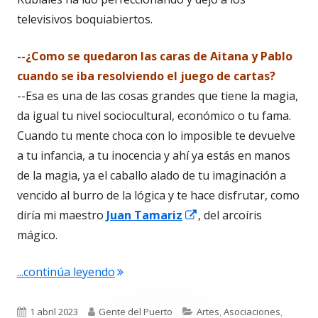
ventana
ventana
televisivos boquiabiertos.
nueva
nueva
--¿Como se quedaron las caras de Aitana y Pablo
cuando se iba resolviendo el juego de cartas?
--Esa es una de las cosas grandes que tiene la magia,
da igual tu nivel sociocultural, económico o tu fama.
Cuando tu mente choca con lo imposible te devuelve
a tu infancia, a tu inocencia y ahí ya estás en manos
de la magia, ya el caballo alado de tu imaginación a
vencido al burro de la lógica y te hace disfrutar, como
Abrir
diría mi maestro
Juan Tamariz
, del arcoíris
en
mágico.
una
"Juan Luis Rubiales sedujo a 2,5 mill
...continúa leyendo
ventana
nueva
Publicado
Autor
Categorías
1 abril 2023
Gente del Puerto
Artes
,
Asociaciones
,