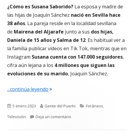
¿Cómo es Susana Saborido?
La esposa y madre de
las hijas de Joaquín Sánchez
nació en Sevilla hace
38 años
. La pareja reside en la localidad sevillana
de
Mairena del Aljarafe
junto a sus
dos hijas,
Daniela de 15 años y Salma de 12
. Es habitual ver a
la familia publicar vídeos en Tik Tok, mientras que en
Instagram
Susana cuenta con 147.000 seguidores
,
cifra aún lejana a los
4 millones que siguen las
evoluciones de su marido
, Joaquín Sánchez.
"#.5398. ¿Quién es Susana Saborido? L
...continúa leyendo
Publicado
Autor
Categorías
5 enero 2023
Gente del Puerto
Foráneos
,
el
para #.5398. ¿Quién es Susana Sab
Televisión
Deja un comentario