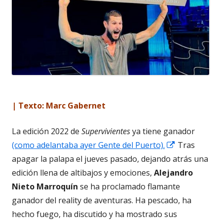
| Texto: Marc Gabernet
La edición 2022 de
Supervivientes
ya tiene ganador
Abrir
(como adelantaba ayer Gente del Puerto).
Tras
en
apagar la palapa el jueves pasado, dejando atrás una
una
edición llena de altibajos y emociones,
Alejandro
ventana
Nieto
Marroquín
se ha proclamado flamante
nueva
ganador del reality
de aventuras. Ha pescado, ha
hecho fuego, ha discutido y ha mostrado sus