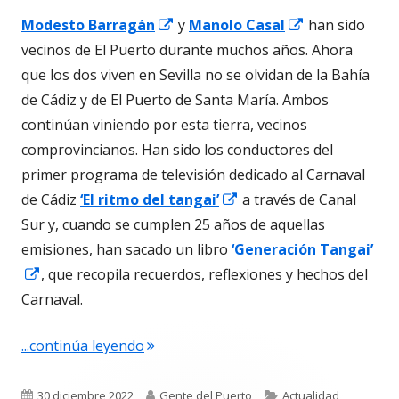
Abrir
Abrir
Modesto Barragán
y
Manolo Casal
han sido
en
en
vecinos de El Puerto durante muchos años. Ahora
una
una
que los dos viven en Sevilla no se olvidan de la Bahía
ventana
ventana
de Cádiz y de El Puerto de Santa María. Ambos
nueva
nueva
continúan viniendo por esta tierra, vecinos
comprovincianos. Han sido los conductores del
primer programa de televisión dedicado al Carnaval
Abrir
de Cádiz
‘El ritmo del tangai’
a través de Canal
en
Sur y, cuando se cumplen 25 años de aquellas
una
emisiones, han sacado un libro
‘Generación Tangai’
Abrir
ventana
, que recopila recuerdos, reflexiones y hechos del
en
nueva
Carnaval.
una
"Barragán y Casal. Nuevo libro ‘Gener
...continúa leyendo
ventana
nueva
Publicado
Autor
Categorías
30 diciembre 2022
Gente del Puerto
Actualidad
,