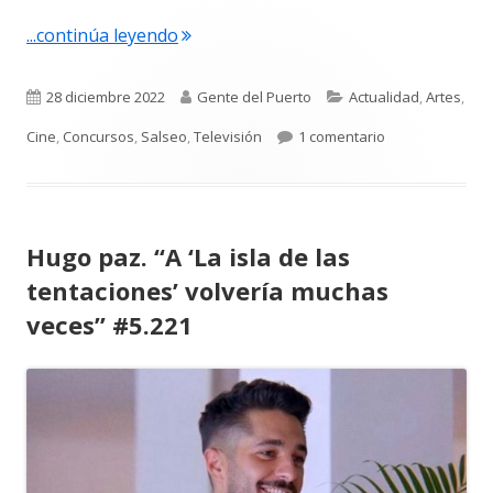
nueva
"Merche Macaria, en la próxima pelíc
...continúa leyendo
Publicado
Autor
Categorías
28 diciembre 2022
Gente del Puerto
Actualidad
,
Artes
,
el
en Merche Macar
Cine
,
Concursos
,
Salseo
,
Televisión
1 comentario
Hugo paz. “A ‘La isla de las
tentaciones’ volvería muchas
veces” #5.221