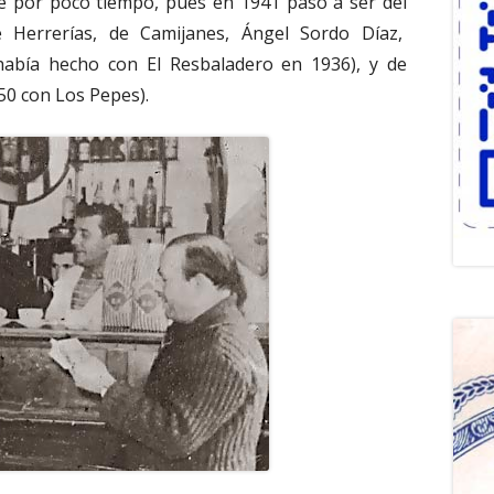
 por poco tiempo, pues en 1941 pasó a ser del
e Herrerías, de Camijanes, Ángel Sordo Díaz,
abía hecho con El Resbaladero en 1936), y de
50 con Los Pepes).