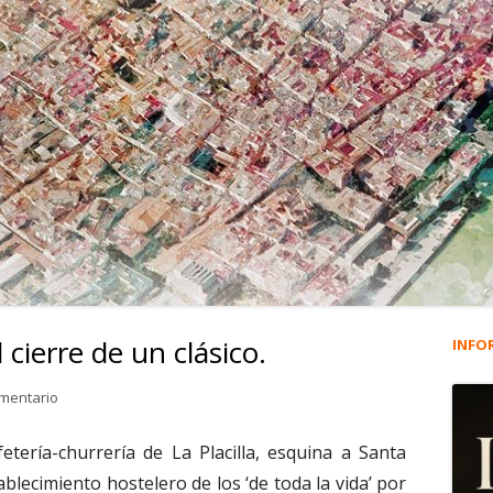
cierre de un clásico.
INFO
Ba
lat
en 1.884. EL CAFETÍN. El cierre de un clásico.
omentario
pri
fetería-churrería de La Placilla, esquina a Santa
ablecimiento hostelero de los ‘de toda la vida’ por