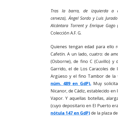
Tras la barra, de izquierda a d
cerveza),
Ángel Sordo y Luis Jurado 
Alcántara Torrent y Enrique Gago 
Colección A.F. G.
Quienes tengan edad para ello r
Cafetín. A un lado, cuatro: de am
(Osborne), de fino C (Cuvillo) 
Garrido, el de Los Caracoles de l
Argüeso y el fino Tambor de l
núm. 489 en GdP).
Muy solicita
Nicanor, de Cádiz, establecido en l
Vapor. Y aquellas botellas, alarg
(cuyo depositario en El Puerto era
nótula 147 en GdP)
de la plaza de