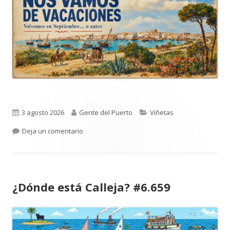
Publicado
Autor
Categorías
3 agosto 2026
Gente del Puerto
Viñetas
el
para Nos vamos de vacaciones #6.660
Deja un comentario
¿Dónde está Calleja? #6.659