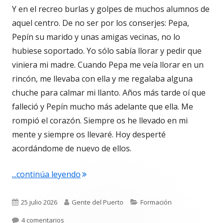
Y en el recreo burlas y golpes de muchos alumnos de
aquel centro. De no ser por los conserjes: Pepa,
Pepín su marido y unas amigas vecinas, no lo
hubiese soportado. Yo sólo sabía llorar y pedir que
viniera mi madre. Cuando Pepa me veía llorar en un
rincón, me llevaba con ella y me regalaba alguna
chuche para calmar mi llanto. Años más tarde oí que
falleció y Pepín mucho más adelante que ella. Me
rompió el corazón. Siempre os he llevado en mi
mente y siempre os llevaré. Hoy desperté
acordándome de nuevo de ellos.
"Los últimos coletazos de una enseña
...continúa leyendo
Publicado
Autor
Categorías
25 julio 2026
Gente del Puerto
Formación
el
en Los últimos coletazos de una enseñanza basada 
4 comentarios