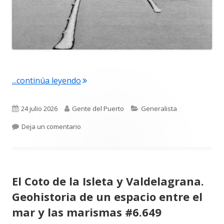
"En 1970, bendición de los espigones 
...continúa leyendo
Publicado
Autor
Categorías
24 julio 2026
Gente del Puerto
Generalista
el
para En 1970, bendición de los espigones de P
Deja un comentario
El Coto de la Isleta y Valdelagrana.
Geohistoria de un espacio entre el
mar y las marismas #6.649