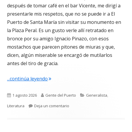
después de tomar café en el bar Vicente, me dirigí a
presentarle mis respetos, que no se puede ir a El
Puerto de Santa María sin visitar su monumento en
la Plaza Peral. Es un gusto verle allí retratado en
bronce por su amigo Ignacio Pinazo, con esos
mostachos que parecen pitones de miuras y que,
dicen, algún miserable se encargó de mutilarlos
antes del tiro de gracia.
"Carta protesta a Don Pedro Muñoz S
...continúa leyendo
Publicado
Autor
Categorías
1 agosto 2026
Gente del Puerto
Generalista
,
el
para Carta protesta a Don Pedro 
Literatura
Deja un comentario