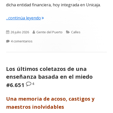
dicha entidad financiera, hoy integrada en Unicaja.
"Urbaluz, cuando El Puerto se vistió l
...continúa leyendo
Publicado
Autor
Categorías
26 julio 2026
Gente del Puerto
Calles
el
en Urbaluz, cuando El Puerto se vistió la americana 
4 comentarios
Los últimos coletazos de una
enseñanza basada en el miedo
4
#6.651
Una memoria de acoso, castigos y
maestros inolvidables