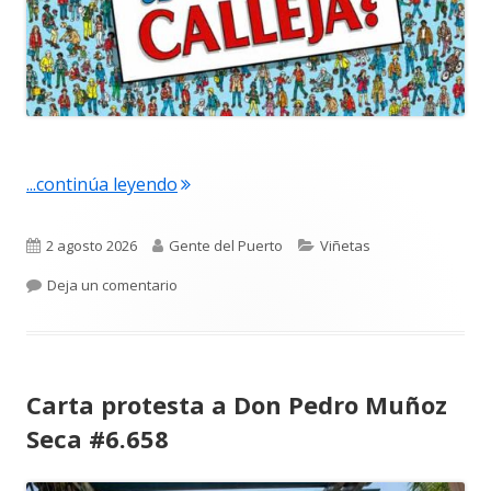
"¿Dónde está Calleja? #6.659"
...continúa leyendo
Publicado
Autor
Categorías
2 agosto 2026
Gente del Puerto
Viñetas
el
para ¿Dónde está Calleja? #6.659
Deja un comentario
Carta protesta a Don Pedro Muñoz
Seca #6.658