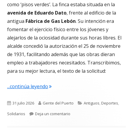
como ‘pisos verdes’. La finca estaba situada en la
avenida de Eduardo Dato
, frente al edificio de la
antigua
Fábrica de Gas Lebón
. Su intención era
fomentar el ejercicio físico entre los jóvenes y
alejarlos de la ociosidad durante sus horas libres. El
alcalde concedió la autorización el 25 de noviembre
de 1931, facilitando además que las obras dieran
empleo a trabajadores necesitados. Transcribimos,
para su mejor lectura, el texto de la solicitud:
"El antiguo campo del Racing y la inicia
...continúa leyendo
Publicado
Autor
Categorías
31 julio 2026
Gente del Puerto
Antiguos
,
Deportes
,
el
para El antiguo campo del Racing y l
Solidarios
Deja un comentario