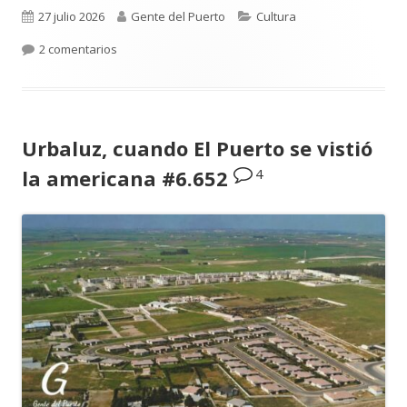
Publicado
Autor
Categorías
27 julio 2026
Gente del Puerto
Cultura
el
en Luis Suárez Ávila y Pepita Lena: una tertulia de 2
2 comentarios
Urbaluz, cuando El Puerto se vistió
4
la americana #6.652