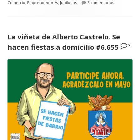
el
en Sebastián 
Comercio
,
Emprendedores
,
Jubilosos
3 comentarios
La viñeta de Alberto Castrelo. Se
3
hacen fiestas a domicilio #6.655