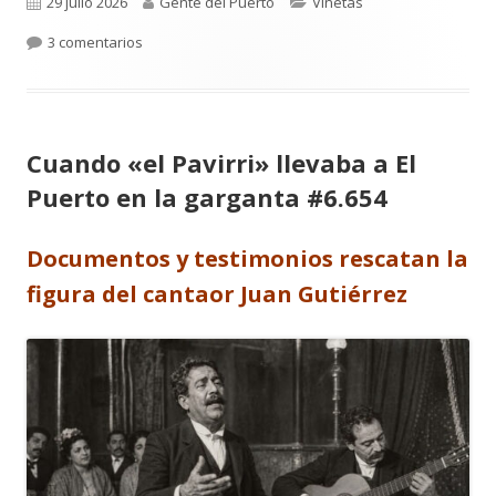
Publicado
Autor
Categorías
29 julio 2026
Gente del Puerto
Viñetas
el
en La viñeta de Alberto Castrelo. Se hacen fiestas a 
3 comentarios
Cuando «el Pavirri» llevaba a El
Puerto en la garganta #6.654
Documentos y testimonios rescatan la
figura del cantaor Juan Gutiérrez