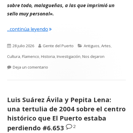
sobre todo, malagueñas, a las que imprimió un
sello muy personal».
"Cuando «el Pavirri» llevaba a El Puer
...continúa leyendo
Publicado
Autor
Categorías
28 julio 2026
Gente del Puerto
Antiguos
,
Artes
,
el
Cultura
,
Flamenco
,
Historia
,
Investigación
,
Nos dejaron
para Cuando «el Pavirri» llevaba a El Puerto en
Deja un comentario
Luis Suárez Ávila y Pepita Lena:
una tertulia de 2004 sobre el centro
histórico que El Puerto estaba
2
perdiendo #6.653