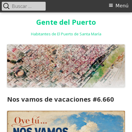
Buscar:
Menú
Menú
principal
Saltar
Gente del Puerto
al
contenido
Habitantes de El Puerto de Santa María
Nos vamos de vacaciones #6.660