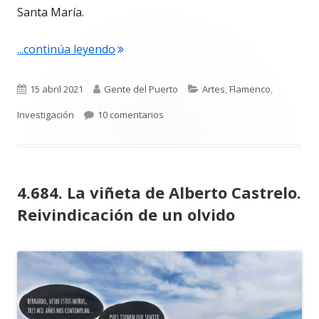
Santa María.
"4.685. Carbonerillo. ¿De Jerez o de El
...continúa leyendo
Publicado
Autor
Categorías
15 abril 2021
Gente del Puerto
Artes
,
Flamenco
,
el
en 4.685. Carbonerillo. ¿De Jerez o d
Investigación
10 comentarios
4.684. La viñeta de Alberto Castrelo.
Reivindicación de un olvido