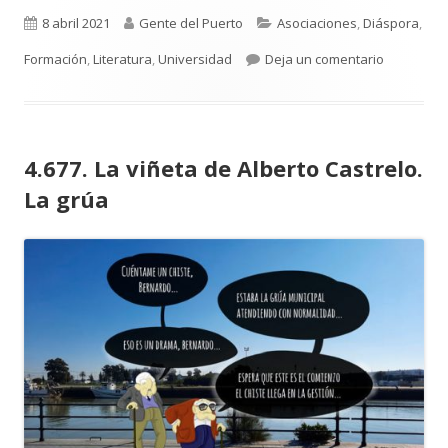
Publicado
Autor
Categorías
8 abril 2021
Gente del Puerto
Asociaciones
,
Diáspora
,
el
para 4.678
Formación
,
Literatura
,
Universidad
Deja un comentario
4.677. La viñeta de Alberto Castrelo.
La grúa