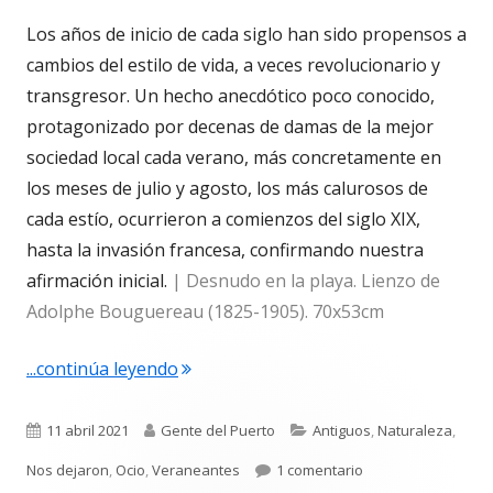
Los años de inicio de cada siglo han sido propensos a
cambios del estilo de vida, a veces revolucionario y
transgresor. Un hecho anecdótico poco conocido,
protagonizado por decenas de damas de la mejor
sociedad local cada verano, más concretamente en
los meses de julio y agosto, los más calurosos de
cada estío, ocurrieron a comienzos del siglo XIX,
hasta la invasión francesa, confirmando nuestra
afirmación inicial.
| Desnudo en la playa. Lienzo de
Adolphe Bouguereau (1825-1905). 70x53cm
"4.681. Nudismo en La Puntilla en el si
...continúa leyendo
Publicado
Autor
Categorías
11 abril 2021
Gente del Puerto
Antiguos
,
Naturaleza
,
el
en 4.681. Nudismo en
Nos dejaron
,
Ocio
,
Veraneantes
1 comentario