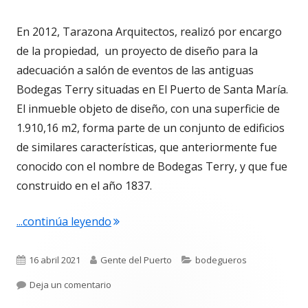
En 2012, Tarazona Arquitectos, realizó por encargo
de la propiedad, un proyecto de diseño para la
adecuación a salón de eventos de las antiguas
Bodegas Terry situadas en El Puerto de Santa María.
El inmueble objeto de diseño, con una superficie de
1.910,16 m2, forma parte de un conjunto de edificios
de similares características, que anteriormente fue
conocido con el nombre de Bodegas Terry, y que fue
construido en el año 1837.
"4.686. Salón de Eventos Terry. Un pro
...continúa leyendo
Publicado
Autor
Categorías
16 abril 2021
Gente del Puerto
bodegueros
el
para 4.686. Salón de Eventos Terry. Un proyect
Deja un comentario