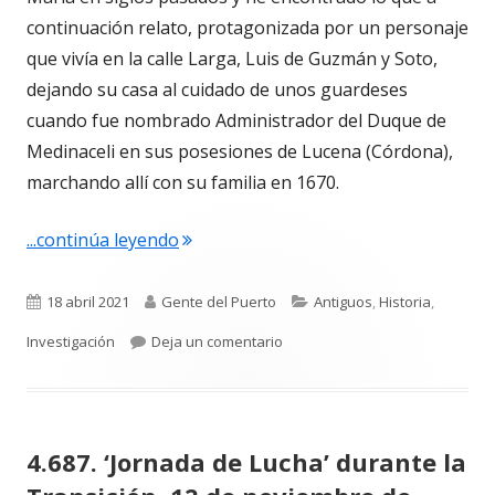
continuación relato, protagonizada por un personaje
que vivía en la calle Larga, Luis de Guzmán y Soto,
dejando su casa al cuidado de unos guardeses
cuando fue nombrado Administrador del Duque de
Medinaceli en sus posesiones de Lucena (Córdona),
marchando allí con su familia en 1670.
"4.688. Luis de Guzmán y Soto. Peripec
...continúa leyendo
Publicado
Autor
Categorías
18 abril 2021
Gente del Puerto
Antiguos
,
Historia
,
el
para 4.688. Luis de Guzmán y So
Investigación
Deja un comentario
4.687. ‘Jornada de Lucha’ durante la