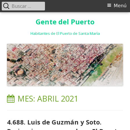
Buscar:
Menú
Menú
principal
Saltar
Gente del Puerto
al
contenido
Habitantes de El Puerto de Santa María
MES:
ABRIL 2021
4.688. Luis de Guzmán y Soto.