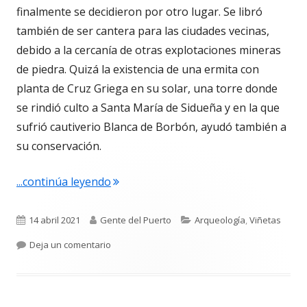
finalmente se decidieron por otro lugar. Se libró
también de ser cantera para las ciudades vecinas,
debido a la cercanía de otras explotaciones mineras
de piedra. Quizá la existencia de una ermita con
planta de Cruz Griega en su solar, una torre donde
se rindió culto a Santa María de Sidueña y en la que
sufrió cautiverio Blanca de Borbón, ayudó también a
su conservación.
"4.684. La viñeta de Alberto Castrelo. 
...continúa leyendo
Publicado
Autor
Categorías
14 abril 2021
Gente del Puerto
Arqueología
,
Viñetas
el
para 4.684. La viñeta de Alberto Castrelo. Reivi
Deja un comentario