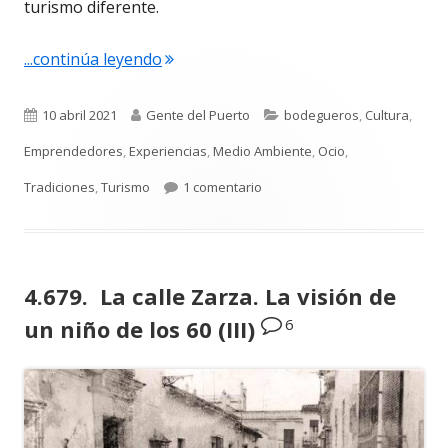
turismo diferente.
"4.680. Ángela Adrover y Ana Luque. C
...continúa leyendo
Publicado
Autor
Categorías
10 abril 2021
Gente del Puerto
bodegueros
,
Cultura
,
el
Emprendedores
,
Experiencias
,
Medio Ambiente
,
Ocio
,
en 4.680. Ángela Adrover y Ana
Tradiciones
,
Turismo
1 comentario
4.679. La calle Zarza. La visión de
6
un niño de los 60 (III)