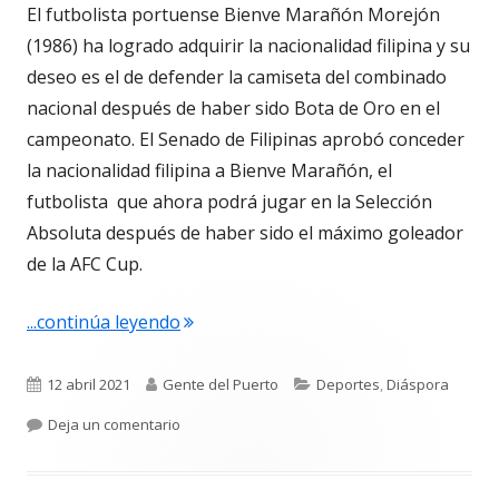
El futbolista portuense Bienve Marañón Morejón
(1986) ha logrado adquirir la nacionalidad filipina y su
deseo es el de defender la camiseta del combinado
nacional después de haber sido Bota de Oro en el
campeonato. El Senado de Filipinas aprobó conceder
la nacionalidad filipina a Bienve Marañón, el
futbolista que ahora podrá jugar en la Selección
Absoluta después de haber sido el máximo goleador
de la AFC Cup.
"4.682. Bienvenido Marañón, ya puede j
...continúa leyendo
Publicado
Autor
Categorías
12 abril 2021
Gente del Puerto
Deportes
,
Diáspora
el
para 4.682. Bienvenido Marañón, ya puede jugar
Deja un comentario