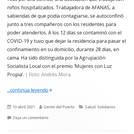
niños hospitalizados. Trabajadora de AFANAS, a
sabiendas de que podía contagiarse, se autoconfinó
junto a tres compañeros con los residentes para
poder atenderlos. A los 12 días se contaminó con el
COVID-19 y tuvo que dejar la residencia para pasar el
confinamiento en su domicilio, durante 28 días, en
cama. Ha sido distinguida por la Agrupación
Socialista Local con el premio ‘Mujeres con Luz
Propia’.
| Foto: Andrés Mora.
"4.683. Rocío Sánchez Narváez. Solida
...continúa leyendo
Publicado
Autor
Categorías
13 abril 2021
Gente del Puerto
Salud
,
Solidarios
el
para 4.683. Rocío Sánchez Narváez. Solidaria 
Deja un comentario