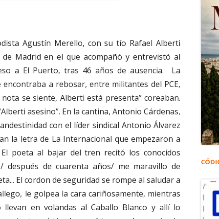
dista Agustín Merello, con su tío Rafael Alberti
 de Madrid en el que acompañó y entrevistó al
eso a El Puerto, tras 46 años de ausencia. La
 encontraba a rebosar, entre militantes del PCE,
e nota se siente, Alberti está presenta” coreaban.
“Alberti asesino”. En la cantina, Antonio Cárdenas,
landestinidad con el líder sindical Antonio Álvarez
ían la letra de La Internacional que empezaron a
El poeta al bajar del tren recitó los conocidos
CÓDI
s,/ después de cuarenta años/ me maravillo de
eta... El cordon de seguridad se rompe al saludar a
lego, le golpea la cara cariñosamente, mientras
o llevan en volandas al Caballo Blanco y allí lo