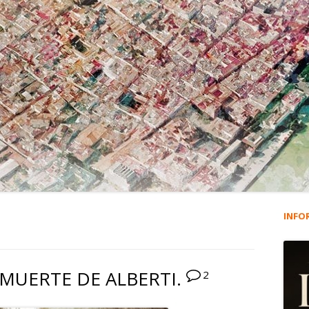
INFO
Ba
lat
 MUERTE DE ALBERTI.
2
pri