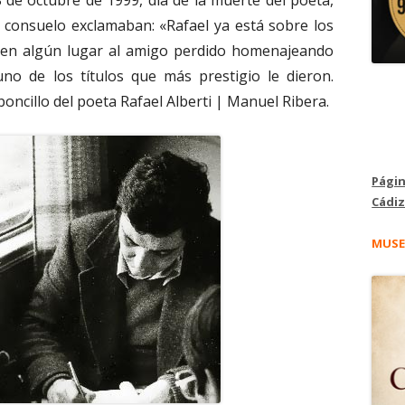
 28 de octubre de 1999, día de la muerte del poeta,
 consuelo exclamaban: «Rafael ya está sobre los
 en algún lugar al amigo perdido homenajeando
o de los títulos que más prestigio le dieron.
boncillo del poeta Rafael Alberti | Manuel Ribera.
Págin
Cádiz
MUSE