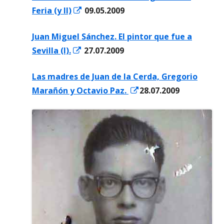
Abrir
Feria (y II)
09.05.2009
ventana
en
nueva
Juan Miguel Sánchez. El pintor que fue a
una
Abrir
Sevilla (I).
27.07.2009
ventana
en
nueva
Las madres de Juan de la Cerda, Gregorio
una
Abrir
Marañón y Octavio Paz.
28.07.2009
ventana
en
nueva
una
ventana
nueva