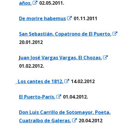
Abrir
años.
02.05.2011.
ventana
en
nueva
Abrir
De morire habemus
01.11.2011
una
en
ventana
Abrir
San Sebastián. Copatrono de El Puerto.
una
nueva
en
20.01.2012
ventana
una
nueva
Abrir
J
uan José Vargas Vargas. El Chozas.
venta
en
01.02.2012.
nueva
una
Abrir
Los cantes de 1812.
14.02.2012
ventana
en
nueva
Abrir
El Puerto-París.
01.04.2012.
una
en
ventana
Don Luis Carrillo de Sotomayor. Poeta.
una
nueva
Abrir
Cuatralbo de Galeras.
20.04.2012
ventana
en
nueva