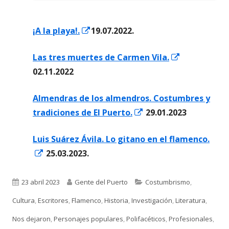
Abrir
¡A la playa!.
19.07.2022.
en
Abrir
Las tres muertes de Carmen Vila.
una
en
02.11.2022
ventana
una
nueva
Almendras de los almendros. Costumbres y
ventana
Abrir
tradiciones de El Puerto.
29.01.2023
nueva
en
Luis Suárez Ávila. Lo gitano en el flamenco.
una
Abrir
25.03.2023.
ventana
en
nueva
una
Publicado
Autor
Categorías
23 abril 2023
Gente del Puerto
Costumbrismo
,
ventana
el
Cultura
,
Escritores
,
Flamenco
,
Historia
,
Investigación
,
Literatura
,
nueva
Nos dejaron
,
Personajes populares
,
Polifacéticos
,
Profesionales
,