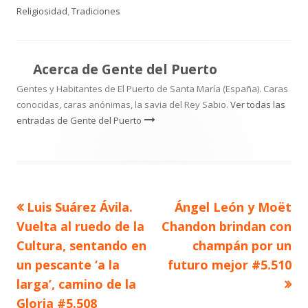
Religiosidad
,
Tradiciones
Acerca de
Gente del Puerto
Gentes y Habitantes de El Puerto de Santa María (España). Caras
conocidas, caras anónimas, la savia del Rey Sabio.
Ver todas las
entradas de Gente del Puerto
Artículo
Artículo
Luis Suárez Ávila.
Ángel León y Moët
Navegación
anterior
siguiente
Vuelta al ruedo de la
Chandon brindan con
de
Cultura, sentando en
champán por un
un pescante ‘a la
futuro mejor #5.510
entradas
larga’, camino de la
Gloria #5.508