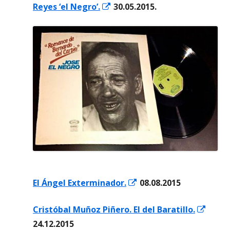
Abrir
Reyes ‘el Negro’.
30.05.2015.
en
una
ventana
nueva
Abrir
El Ángel Exterminador.
08.08.2015
en
Abrir
Cristóbal Muñoz Piñero. El del Baratillo.
una
en
24.12.2015
ventana