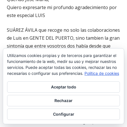
Quiero expresarte mi profundo agradecimiento por
este especial LUIS
SUÁREZ ÁVILA que recoge no solo las colaboraciones
de Luis en GENTE DEL PUERTO, sino tambien la gran
sintonía que entre vosotros dos había desde que
fuimos vecinos en la Calle de San Juan.
Utilizamos cookies propias y de terceros para garantizar el
Fuerte abrazo.
funcionamiento de la web, medir su uso y mejorar nuestros
servicios. Puede aceptar todas las cookies, rechazar las no
necesarias o configurar sus preferencias.
Política de cookies
Aceptar todo
María Pía Mazzarello Gallego
23 abril 2023 a las 10:33
Rechazar
Mi más sentido pésame.
Configurar
Tuve el honor de conocer a una insigne persona, a la