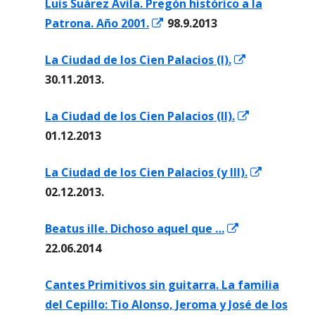
Luis Suárez Ávila. Pregón histórico a la
Abrir
Patrona. Año 2001.
98.9.2013
en
Abrir
La Ciudad de los Cien Palacios (I).
una
en
30.11.2013.
ventana
una
nueva
Abrir
La Ciudad de los Cien Palacios (II).
ventana
en
01.12.2013
nueva
una
Abrir
La Ciudad de los Cien Palacios (y III).
ventana
en
02.12.2013.
nueva
una
Abrir
Beatus ille. Dichoso aquel que …
ventana
en
22.06.2014
nueva
una
Cantes Primitivos sin guitarra. La familia
ventana
del Cepillo: Tio Alonso, Jeroma y José de los
nueva