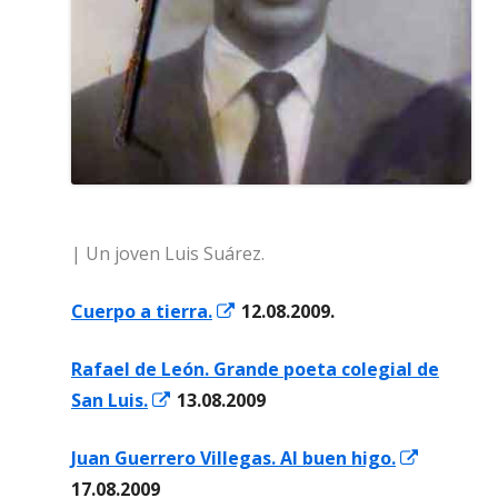
| Un joven Luis Suárez.
Abrir
Cuerpo a tierra.
12.08.2009.
en
Rafael de León. Grande poeta colegial de
una
Abrir
San Luis.
13.08.2009
ventana
en
nueva
Abrir
Juan Guerrero Villegas. Al buen higo.
una
en
17.08.2009
ventana