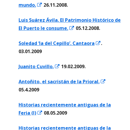
Abrir
mundo.
26.11.2008.
nueva
en
Luis Suárez Ávila. El Patrimonio Histórico de
una
Abrir
El Puerto le consume.
05.12.2008.
ventana
en
nueva
Abrir
Soledad ‘la del Cepillo’. Cantaora
.
una
en
03.01.2009
ventana
una
nueva
Abrir
Juanito Cuvillo.
19.02.2009.
ventana
en
nueva
Abrir
Antoñito, el sacristán de la Prioral.
una
en
05.4.2009
ventana
una
nueva
Historias recientemente antiguas de la
ventana
Abrir
Feria (I)
08.05.2009
nueva
en
Historias recientemente antiguas de la
una