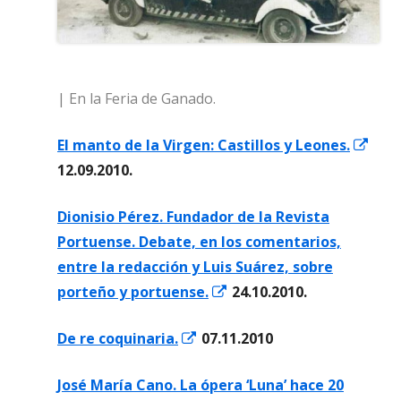
| En la Feria de Ganado.
Abri
El manto de la Virgen: Castillos y Leones.
en
12.09.2010.
una
Dionisio Pérez. Fundador de la Revista
ven
Portuense. Debate, en los comentarios,
nue
entre la redacción y Luis Suárez, sobre
Abrir
porteño y portuense.
24.10.2010.
en
Abrir
De re coquinaria.
07.11.2010
una
en
ventana
José María Cano. La ópera ‘Luna’ hace 20
una
nueva