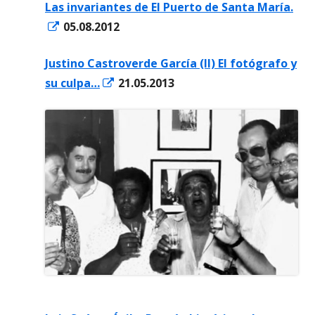
Las invariantes de El Puerto de Santa María.
una
Abrir
05.08.2012
ventana
en
nueva
Justino Castroverde García (II) El fotógrafo y
una
Abrir
su culpa…
21.05.2013
ventana
en
nueva
una
ventana
nueva