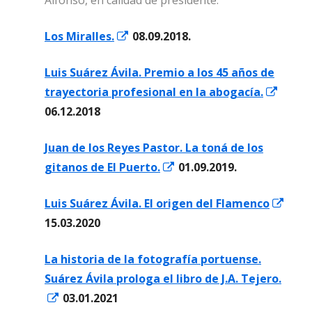
Abrir
Los Miralles.
08.09.2018.
en
Luis Suárez Ávila. Premio a los 45 años de
una
Abrir
trayectoria profesional en la abogacía.
ventana
en
06.12.2018
nueva
una
Juan de los Reyes Pastor. La toná de los
venta
Abrir
gitanos de El Puerto.
01.09.2019.
nueva
en
Abrir
Luis Suárez Ávila. El origen del Flamenco
una
en
15.03.2020
ventana
una
nueva
La historia de la fotografía portuense.
vent
Suárez Ávila prologa el libro de J.A. Tejero.
nuev
Abrir
03.01.2021