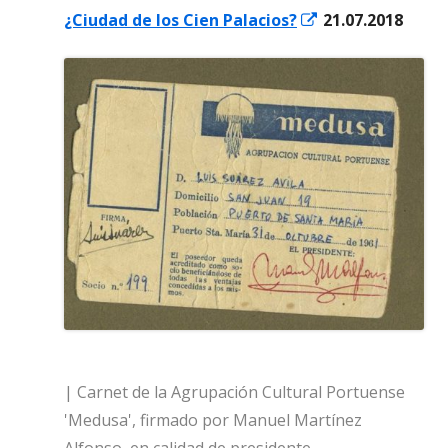
Abrir
¿Ciudad de los Cien Palacios?
21.07.2018
una
en
ventana
una
nueva
ventana
nueva
| Carnet de la Agrupación Cultural Portuense
'Medusa', firmado por Manuel Martínez
Alfonso, en calidad de presidente.