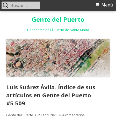
Buscar:
Menú
Menú
principal
Saltar
Gente del Puerto
al
contenido
Habitantes de El Puerto de Santa María
Luis Suárez Ávila. Índice de sus
artículos en Gente del Puerto
#5.509
Autor
Publicado
en Luis Suárez Ávila
Gente del Puerto
23 abril 2023
4 comentarios