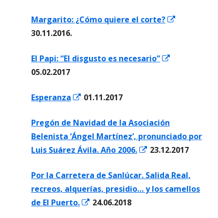
una
nueva
Abrir
Margarito: ¿Cómo quiere el corte?
vent
en
30.11.2016.
nuev
una
Abrir
El Papi: “El disgusto es necesario”
ventana
en
05.02.2017
nueva
una
Abrir
Esperanza
01.11.2017
ventana
en
nueva
Pregón de Navidad de la Asociación
una
Belenista ‘Ángel Martínez’, pronunciado por
ventana
Abrir
Luis Suárez Ávila. Año 2006.
23.12.2017
nueva
en
Por la Carretera de Sanlúcar. Salida Real,
una
recreos, alquerías, presidio… y los camellos
ventana
Abrir
de El Puerto.
24.06.2018
nueva
en