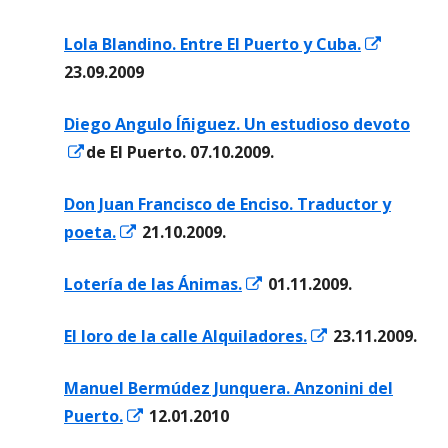
una
nueva
Abrir
Lola Blandino. Entre El Puerto y Cuba.
ventana
en
23.09.2009
nueva
una
Diego Angulo Íñiguez. Un estudioso devoto
ventan
Abrir
de El Puerto. 07.10.2009.
nueva
en
Don Juan Francisco de Enciso. Traductor y
una
Abrir
poeta.
21.10.2009.
ventana
en
nueva
Abrir
Lotería de las Ánimas.
01.11.2009.
una
en
ventana
Abrir
El loro de la calle Alquiladores.
23.11.2009.
una
nueva
en
ventana
Manuel Bermúdez Junquera. Anzonini del
una
nueva
Abrir
Puerto.
12.01.2010
ventana
en
nueva