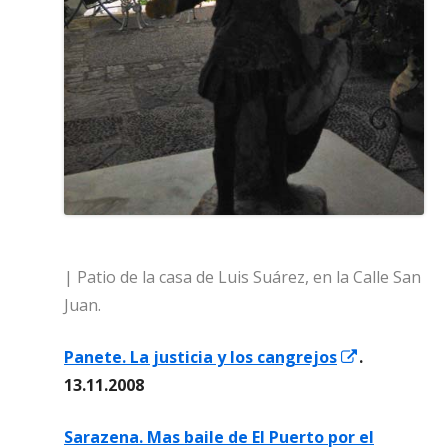
| Patio de la casa de Luis Suárez, en la Calle San
Juan.
Abrir
Panete. La justicia y los cangrejos
.
en
13.11.2008
una
Sarazena. Mas baile de El Puerto por el
ventana