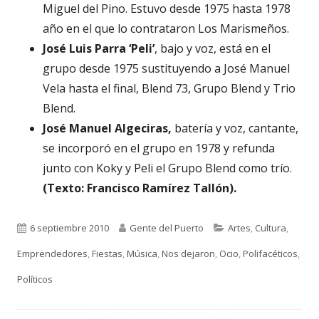
Miguel del Pino. Estuvo desde 1975 hasta 1978
año en el que lo contrataron Los Marismeños.
José Luis Parra ‘Peli’
, bajo y voz, está en el
grupo desde 1975 sustituyendo a José Manuel
Vela hasta el final, Blend 73, Grupo Blend y Trio
Blend.
José Manuel Algeciras,
batería y voz, cantante,
se incorporó en el grupo en 1978 y refunda
junto con Koky y Peli el Grupo Blend como trío.
(Texto: Francisco Ramírez Tallón).
Publicado
Autor
Categorías
6 septiembre 2010
Gente del Puerto
Artes
,
Cultura
,
el
Emprendedores
,
Fiestas
,
Música
,
Nos dejaron
,
Ocio
,
Polifacéticos
,
Políticos