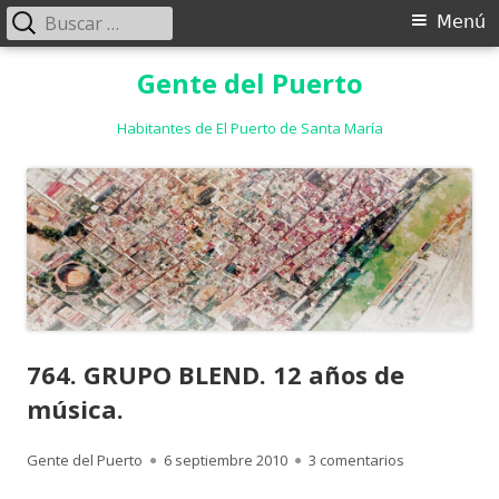
Buscar:
Menú
Menú
principal
Saltar
Gente del Puerto
al
contenido
Habitantes de El Puerto de Santa María
764. GRUPO BLEND. 12 años de
música.
Autor
Publicado
en 764. GRUPO
Gente del Puerto
6 septiembre 2010
3 comentarios
el