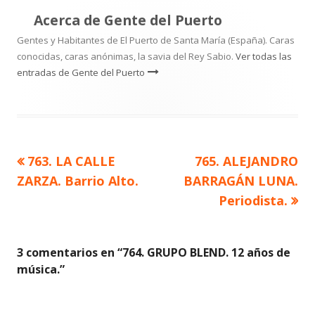
Acerca de
Gente del Puerto
Gentes y Habitantes de El Puerto de Santa María (España). Caras
conocidas, caras anónimas, la savia del Rey Sabio.
Ver todas las
entradas de Gente del Puerto
Artículo
Artículo
763. LA CALLE
765. ALEJANDRO
Navegación
anterior
siguiente
ZARZA. Barrio Alto.
BARRAGÁN LUNA.
de
Periodista.
entradas
3 comentarios en “
764. GRUPO BLEND. 12 años de
música.
”